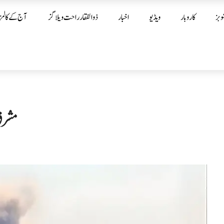
وبز
کاروبار
ویڈیو
اخبار
ذوالفقار راحت ویلاگز
آج کے کالمز
مشرقِ