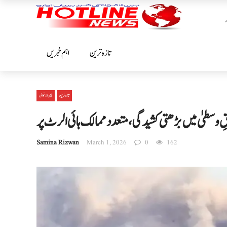
تازہ ترین
اہم خبریں
تازہ ترین
بین الا قوامی
 وسطیٰ میں بڑھتی کشیدگی، متعدد ممالک ہائی الرٹ پر
Samina Rizwan
March 1, 2026
0
162