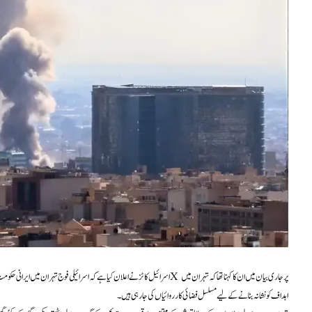
اسرائیل کاٹز نے اعلان کیا ہے کہ اسرائیلی فوج تہران میں ایرانی حکومت سے منسلک مبینہ ا
اہداف کو نشانہ بنانے کے لیے مسلسل فضائی کارروائیاں کی جا رہی ہیں۔