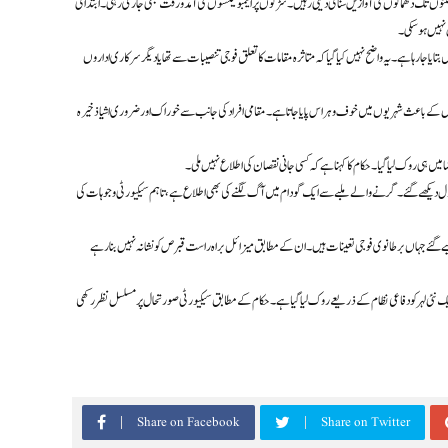
 تک دھماکوں کی آوازیں سنائی دیتی رہیں۔ سڑکوں پر ایمبولینسوں کی آمد و رفت بھی جاری رہی۔ ابتدائی
 نہیں ہو سکی۔
جا رہا ہے۔ یہ واضح نہیں کیا گیا کہ متاثرہ مقامات کا تعلق فوجی تنصیبات سے تھا یا دیگر سرکاری اداروں
ے باعث شہریوں میں خوف و ہراس پایا جاتا ہے۔ مقامی افراد کی جانب سے خوراک اور ضروری اشیا ذخیرہ
ں ہی روک لیا گیا۔ حکام کا کہنا ہے کہ کسی جانی نقصان کی اطلاع نہیں ملی۔
بادل دیکھے گئے۔ گرنے والے ملبے سے ایک گودام میں آگ لگنے کی بھی اطلاع ہے، تاہم سیکیورٹی وجوہات کی
 کیے گئے جہاں برطانوی فوجی تعینات ہیں۔ ان کے مطابق میزائل براہ راست قبرص کو نشانہ نہیں بنا رہے
ایک نئی لہر کو دفاعی نظام کے ذریعے روک لیا گیا ہے۔ حکام کے مطابق سیکیورٹی صورتحال پر مسلسل نظر رکھی
Share on Facebook
Share on Twitter