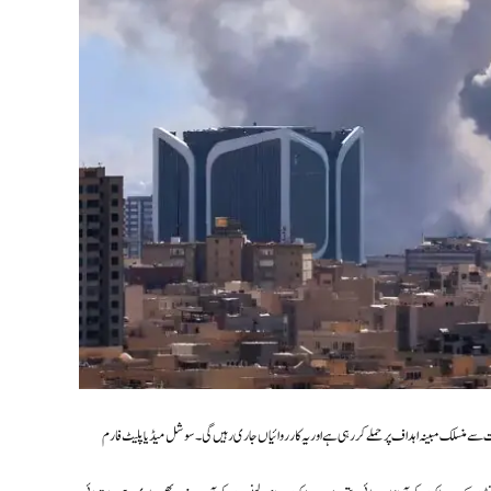
ہداف پر حملے کر رہی ہے اور یہ کارروائیاں جاری رہیں گی۔ سوشل میڈیا پلیٹ فارم X پر جاری بیان میں ان کا کہنا تھا کہ تہران میں