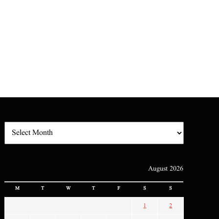
August 2026
M
T
W
T
F
S
S
1
2