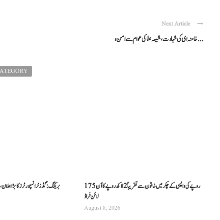
Next Article
خامنہ ای کی شہادت ، شیعہ علما کی عوام سے امن و ...
CATEGORY
175 روپے کی واپسی کے چکر میں خاتون سے تقریباً 2 لاکھ روپے کا آن
بریکنگ: گڈز ٹرانسپورٹرز کا بڑا اعلا
لائن فراڈ
August 8, 2026