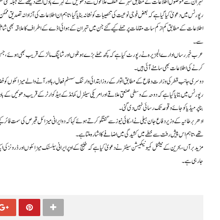
تہران سے موصول اطلاعات کے مطابق شہر کے مختلف علاقوں سے دھوئیں کے گہرے بادل اٹھتے دیکھے گئے جبکہ کئی گھنٹوں
رپورٹس میں دعویٰ کیا گیا ہے کہ بعض فوجی نوعیت کی تنصیبات کو نشانہ بنایا گیا، تاہم ان اطلاعات کی آزادانہ تصدیق ممکن
اطلاعات کے مطابق کم از کم سات مقامات پر حملے کیے گئے جن میں تہران کے ہوائی اڈے کے اطراف کا علاقہ بھی شامل بتایا 
سے۔
عرب خبر رساں ادارے الجزیرہ نے رپورٹ کیا ہے کہ کچھ حملے بڑے ہوٹلوں اور شاپنگ مالز کے قریب بھی ہوئے، جس ک
کرنے کی اطلاعات بھی سامنے آئی ہیں۔
دوسری جانب قطر کی وزارت دفاع کے مطابق اتوار کے روز ابتدائی وارننگ سسٹم فعال رہا اور آنے والے میزائلوں کو فضا می
رپورٹس میں بتایا گیا ہے کہ دوحہ کے وسطی صنعتی علاقے اور امریکی سینٹرل کمانڈ کے ہیڈکوارٹر کے قریب دھوئیں کے 
بنا پر میڈیا کو جائے وقوعہ تک رسائی نہیں دی گئی۔
ادھر برطانیہ کے وزیر دفاع جان ہیلی نے اسکائی نیوز سے گفتگو کرتے ہوئے کہا کہ دو ایرانی میزائل قبرص کی سمت فائر
تھے، تاہم اس پیش رفت سے خطے میں کشیدگی میں اضافے کا اشارہ ملتا ہے۔
مزید برآں، بحرین کے نیشنل کمیونیکیشن سینٹر نے دعویٰ کیا ہے کہ خلیج کے اوپر ایرانی بیلسٹک میزائلوں اور ڈرونز کی 
جا رہی ہے۔