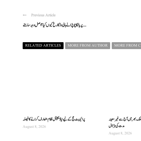
Previous Article
پریانکا چوپڑا نے ہالی وڈ کا رخ کیوں کیا؟ اصل وجہ سامنے ...
RELATED ARTICLES
MORE FROM AUTHOR
MORE FROM 
ن، ملک بھر میں آج سے غیرمعینہ
پرائیویٹ حج کے لیے نیا ڈیجیٹل نظام متعارف کرانے کا فیصلہ
مدت کی ہڑتال
August 8, 2026
August 8, 2026