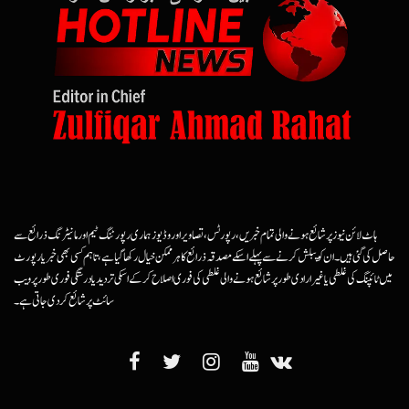
ہاٹ لائن نیوز پر شائع ہونے والی تمام خبریں، رپورٹس، تصاویر اور وڈیوز ہماری رپورٹنگ ٹیم اور مانیٹرنگ ذرائع سے
حاصل کی گئی ہیں۔ ان کو پبلش کرنے سے پہلے اسکے مصدقہ ذرائع کا ہرممکن خیال رکھا گیا ہے، تاہم کسی بھی خبر یا رپورٹ
میں ٹائپنگ کی غلطی یا غیرارادی طور پر شائع ہونے والی غلطی کی فوری اصلاح کرکے اسکی تردید یا درستگی فوری طور پر ویب
سائٹ پر شائع کردی جاتی ہے۔