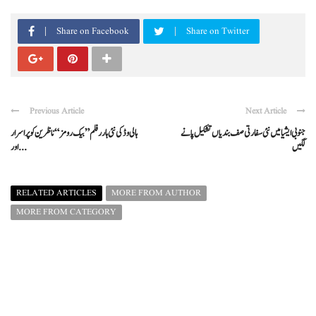
Share on Facebook
Share on Twitter
Previous Article
Next Article
جنوبی ایشیا میں نئی سفارتی صف بندیاں تشکیل پانے
ہالی وڈ کی نئی ہارر فلم ”بیک رومز“ ناظرین کو پراسرار
لگیں
اور ...
RELATED ARTICLES
MORE FROM AUTHOR
MORE FROM CATEGORY