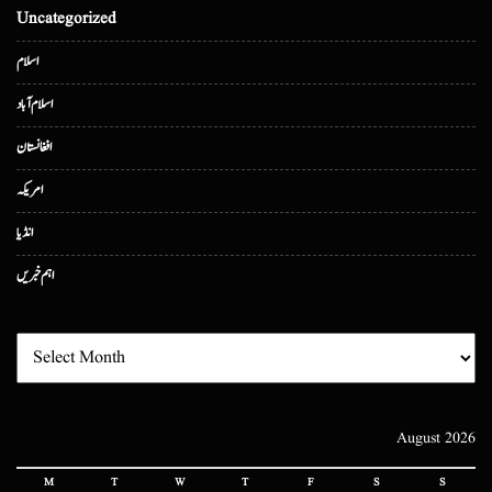
Uncategorized
اسلام
اسلام آباد
افغانستان
امریکہ
انڈیا
اہم خبریں
August 2026
M
T
W
T
F
S
S