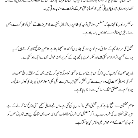
تحقیق میں یہ بھی بتایا گیا کہ متاثرہ جانوروں میں کامیاب حمل کی شرح کم رہی۔ اس کے علاوہ انڈوں کے ڈی این اے میں
نقصان اور ایسی تبدیلیاں پائی گئیں جو عموماً بڑھتی عمر کے اثرات سے مشابہ ہوتی ہیں۔
سائنس دانوں کا کہنا ہے کہ مسلسل سوزش تولیدی نظام پر ایسا اثر ڈال سکتی ہے جو عمر بڑھنے کے عمل کو تیز کر دے، جس
سے زرخیزی متاثر ہونے کا امکان بڑھ جاتا ہے۔
تحقیق کی سربراہ ٹیم کے مطابق عام طور پر منہ کی بیماریوں کو محدود سمجھا جاتا ہے، تاہم یہ نتائج ظاہر کرتے ہیں کہ یہ
پورے جسم پر اثرانداز ہو سکتی ہیں اور ممکنہ طور پر بانجھ پن کے کم زیر بحث عوامل میں سے ایک ہو سکتی ہے۔
ماہرین صحت کا کہنا ہے کہ یہ نتائج اس بڑھتے ہوئے سائنسی شواہد کی تائید کرتے ہیں جن کے مطابق زبانی صحت اور
مجموعی جسمانی صحت ایک دوسرے سے گہرا تعلق رکھتی ہیں۔ اس سے قبل بھی مسوڑھوں کی بیماری کو دل، دماغ اور
میٹابولزم سے متعلق مختلف مسائل سے جوڑا جا چکا ہے۔
تاہم محققین نے واضح کیا ہے کہ یہ تحقیق ابھی جانوروں پر کی گئی ہے، اس لیے انسانی سطح پر حتمی نتائج اخذ کرنے کے لیے
مزید طبی تحقیقات کی ضرورت ہے۔ اگر مستقبل میں انسانی مطالعات بھی اسی سمت میں نتائج دیتے ہیں تو زبانی صحت کو
تولیدی صحت کے اہم عوامل میں شامل کیا جا سکتا ہے۔