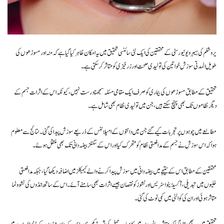
یروشلم کی ہیبرو یونیورسٹی کے محققین کی ایک نئی سائنسی تحقیق میں یہ امکان ظاہر کیا گیا ہے کہ منہ اور مسوڑھوں کی
طویل المدتی سوزش خواتین کی تولیدی صحت اور زرخیزی کو متاثر کر سکتی ہے۔
تحقیق کے مطابق مسوڑھوں کی بیماری کو صرف ایک مقامی مسئلہ سمجھنا درست نہیں، کیونکہ اس کے اثرات جسم کے
دیگر نظاموں تک بھی پہنچ سکتے ہیں، جن میں تولیدی نظام بھی شامل ہے۔
مطالعے میں چوہوں پر تجربات کیے گئے جن میں دانتوں کے امپلانٹس کے ذریعے سوزش پیدا کی گئی۔ نتائج سے معلوم
ہوا کہ اس سوزش نے جسم کے مدافعتی نظام کو متحرک کیا اور اس کے سگنلز بیضہ دانی تک بھی منتقل ہوئے۔
محققین کے مطابق اس کے نتیجے میں بیضہ دانی میں سوزش پیدا کرنے والے کیمیکلز میں اضافہ دیکھا گیا، جبکہ مدافعتی
خلیوں میں تبدیلی، آکسیڈیٹو اسٹریس اور ٹشوز کو نقصان جیسے اثرات بھی سامنے آئے۔ اس کے ساتھ انڈوں کی نشوونما
متاثر ہوئی اور ان کی کوالٹی میں کمی نوٹ کی گئی۔