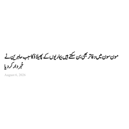
مون سون میں دفاتر بھی بن سکتے ہیں بیماریوں کے پھیلاؤ کا سبب، ماہرین نے
خبردار کر دیا
August 6, 2026