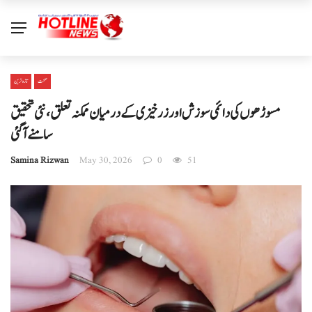
صحت
تازہ ترین
مسوڑھوں کی دائمی سوزش اور زرخیزی کے درمیان ممکنہ تعلق، نئی تحقیق
سامنے آ گئی
Samina Rizwan
May 30, 2026
0
51