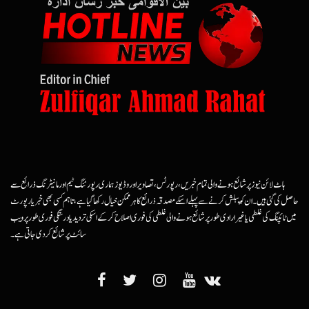
ہاٹ لائن نیوز پر شائع ہونے والی تمام خبریں، رپورٹس، تصاویر اور وڈیوز ہماری رپورٹنگ ٹیم اور مانیٹرنگ ذرائع سے
حاصل کی گئی ہیں۔ ان کو پبلش کرنے سے پہلے اسکے مصدقہ ذرائع کا ہرممکن خیال رکھا گیا ہے، تاہم کسی بھی خبر یا رپورٹ
میں ٹائپنگ کی غلطی یا غیرارادی طور پر شائع ہونے والی غلطی کی فوری اصلاح کرکے اسکی تردید یا درستگی فوری طور پر ویب
سائٹ پر شائع کردی جاتی ہے۔