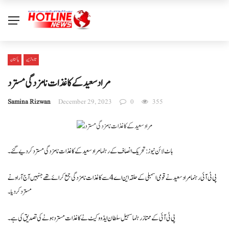
تازہ ترین
پاکستان
مرادسعیدکےکاغذات نامزدگی مسترد
Samina Rizwan
December 29, 2023
0
355
ہاٹ لائن نیوز : تحریک انصاف کے رہنما مراد سعید کے کاغذات نامزدگی مسترد کر دیے گئے۔
پی ٹی آئی رہنما مراد سعید نے قومی اسمبلی کے حلقہ این اے 4 سے کاغذات نامزدگی جمع کرائے تھے جنہیں آج آر او نے
مسترد کردیا۔
پی ٹی آئی کے ممتاز رہنما سہیل سلطان ایڈووکیٹ نے کاغذات مسترد ہونے کی تصدیق کی ہے ۔