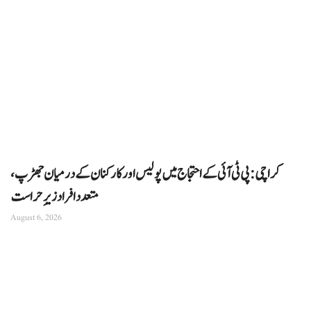
کراچی: پی ٹی آئی کے احتجاج میں پولیس اور کارکنان کے درمیان جھڑپ،
متعدد افراد زیرِ حراست
August 6, 2026