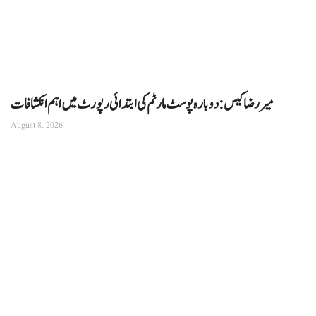
میر رضا کیس: دوبارہ پوسٹ مارٹم کی ابتدائی رپورٹ میں اہم انکشافات
August 8, 2026