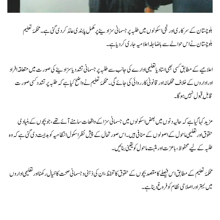
بلوچستان کے سرکاری اور نجی اسکولوں میں طلبہ پر جسمانی سزا دینے پر مکمل پابندی عائد کر دی گئی ہے۔ محکمۂ تعلیم
بلوچستان نے اس حوالے سے باضابطہ اعلامیہ جاری کر دیا ہے۔
اعلامیے کے مطابق کسی بھی استاد یا تعلیمی ادارے کی جانب سے طلبہ پر جسمانی تشدد یا سزا دینے کی صورت میں متعلقہ افراد
اور اداروں کے خلاف محکمانہ اور قانونی کارروائی کی جائے گی۔ محکمۂ تعلیم نے واضح کیا ہے کہ طلبہ پر تشدد کسی صورت
قابلِ قبول نہیں ہوگا۔
مزید کہا گیا ہے کہ حالیہ دنوں میں بعض اسکولوں میں جسمانی سزا کے واقعات سامنے آئے تھے، جو بچوں کے بنیادی
حقوق اور تعلیمی ماحول کے اصولوں کے منافی ہیں۔ اس صورتحال کے پیش نظر اسکول انتظامیہ کو ہدایت دی گئی ہے کہ وہ
طلبہ کے لیے محفوظ، باعزت اور مثبت ماحول کو یقینی بنائیں۔
محکمۂ تعلیم کے مطابق اس فیصلے کا مقصد بچوں کے حقوق کا تحفظ، ان کی ذہنی و جسمانی صحت کا خیال رکھنا اور تعلیمی اداروں
میں بہتر اور اصلاحی نظام کو فروغ دینا ہے۔