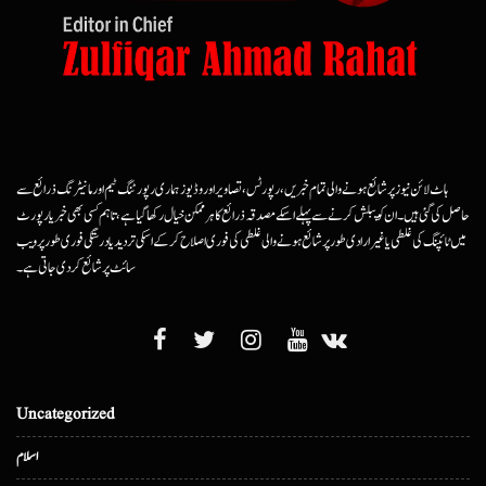
ہاٹ لائن نیوز پر شائع ہونے والی تمام خبریں، رپورٹس، تصاویر اور وڈیوز ہماری رپورٹنگ ٹیم اور مانیٹرنگ ذرائع سے
حاصل کی گئی ہیں۔ ان کو پبلش کرنے سے پہلے اسکے مصدقہ ذرائع کا ہرممکن خیال رکھا گیا ہے، تاہم کسی بھی خبر یا رپورٹ
میں ٹائپنگ کی غلطی یا غیرارادی طور پر شائع ہونے والی غلطی کی فوری اصلاح کرکے اسکی تردید یا درستگی فوری طور پر ویب
سائٹ پر شائع کردی جاتی ہے۔
Uncategorized
اسلام