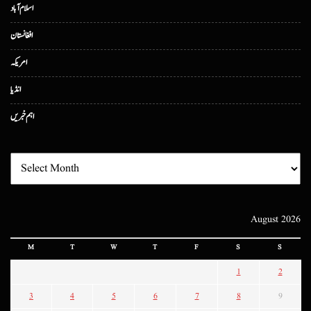
اسلام آباد
افغانستان
امریکہ
انڈیا
اہم خبریں
August 2026
M
T
W
T
F
S
S
1
2
3
4
5
6
7
8
9