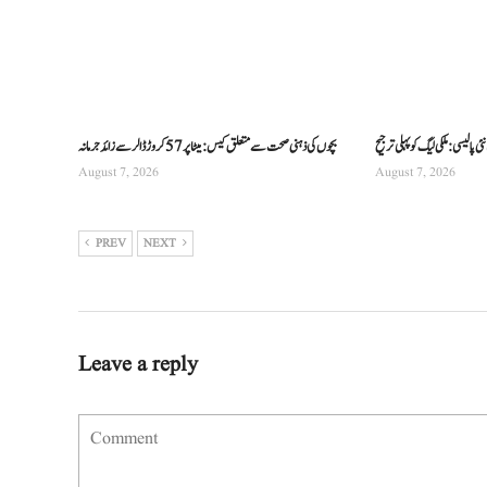
 پالیسی: ملکی لیگ کو پہلی ترجیح
بچوں کی ذہنی صحت سے متعلق کیس: میٹا پر 57 کروڑ ڈالر سے زائد جرمانہ
August 7, 2026
August 7, 2026
PREV
NEXT
Leave a reply