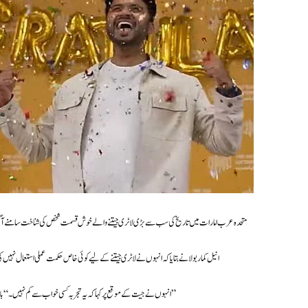
متحدہ عرب امارات میں تاریخ کی سب سے بڑی لاٹری جیتنے والے خوش قسمت شخص کی شناخت سامنے آ گئی ہے۔ ابوظبی میں مقیم 29 سالہ انیل کمار بولا نے 100 ملین درہم 
انیل کمار بولا نے بتایا کہ انہوں نے لاٹری جیتنے کے لیے کوئی خاص حکمت عملی استعمال نہیں کی، بلکہ اپنی والدہ کی سالگرہ کے 
انہوں نے جیت کے موقع پر کہا کہ یہ تجربہ کسی خواب سے کم نہیں۔ “بار بار دہراتا ہوں کہ میں واقعی 100 ملین درہم جیت چکا ہوں۔ جب مجھے اس کا علم ہوا تو میں سکتے میں آ گیا تھا۔”