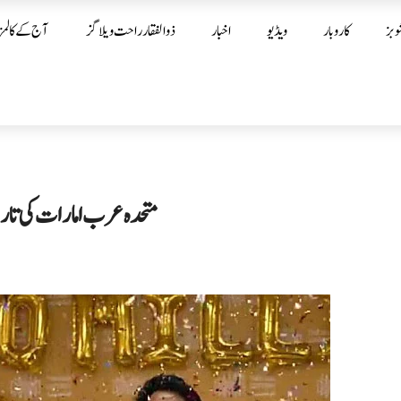
وبز
کاروبار
ویڈیو
اخبار
ذوالفقار راحت ویلاگز
آج کے کالمز
متحدہ عرب امارات کی تاری