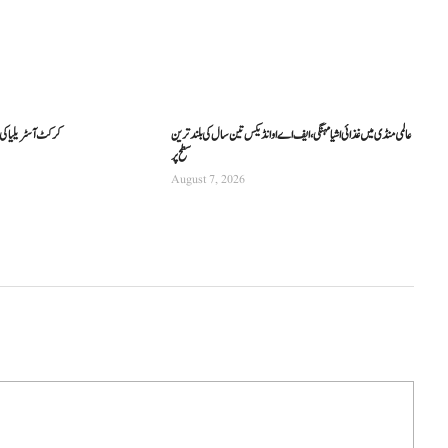
عالمی منڈی میں غذائی اشیا مہنگی، ایف اے او انڈیکس تین سال کی بلند ترین
کرکٹ آسٹریلیا کی نئی
سطح پر
August 7, 2026