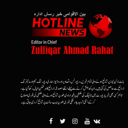
ہاٹ لائن نیوز پر شائع ہونے والی تمام خبریں، رپورٹس، تصاویر اور وڈیوز ہماری رپورٹنگ ٹیم اور مانیٹرنگ
ذرائع سے حاصل کی گئی ہیں۔ ان کو پبلش کرنے سے پہلے اسکے مصدقہ ذرائع کا ہرممکن خیال رکھا گیا ہے،
تاہم کسی بھی خبر یا رپورٹ میں ٹائپنگ کی غلطی یا غیرارادی طور پر شائع ہونے والی غلطی کی فوری اصلاح
کرکے اسکی تردید یا درستگی فوری طور پر ویب سائٹ پر شائع کردی جاتی ہے۔