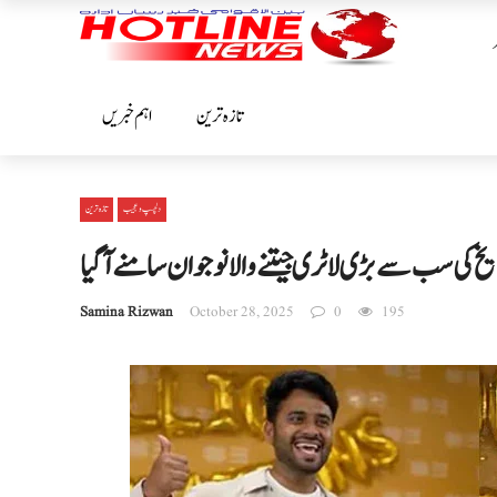
تازہ ترین
اہم خبریں
دلچسپ و عجیب
تازہ ترین
خ کی سب سے بڑی لاٹری جیتنے والا نوجوان سامنے آگیا
Samina Rizwan
October 28, 2025
0
195