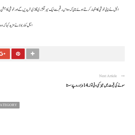
انیل نے اپنی خوشی کا اظہار کرتے ہوئے بتایا کہ وہ اس رقم سے ایک سپر لگژری گاڑی خریدیں گے اور خوشی کا جشن س
انیل کمار بولا نے مزید کہا کہ 
Next Article
سونے کی قیمت میں تیز کمی، فی تولہ 14 ہزار روپے سستا
CATEGORY