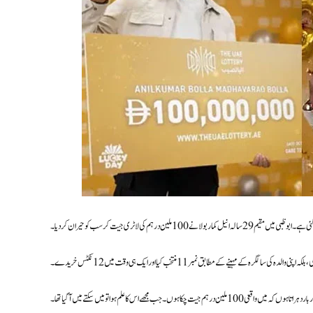
کی لاٹری جیت کر سب کو حیران کر دیا۔
مہینے کے مطابق نمبر 11 منتخب کیا اور ایک ہی وقت میں 12 ٹکٹس خریدے۔