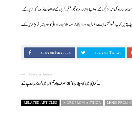
یون اسٹار ہوٹل میں منائیں گے۔ وہ اپنے خاندان کو ابوظبی منتقل کریں گے اور ان کی مالی مدد بھی کریں گے۔
وہ چاہتے ہیں کہ یہ رقم دانشمندی سے استعمال ہو اور اس کا کچھ حصہ فلاحی اور خیراتی کاموں میں خرچ کریں گے۔
Share on Facebook
Share on Twitter
Previous Article
کراچی میں ای-چالان کا آغاز، صرف چند گھنٹوں میں کروڑوں روپے کے ...
RELATED ARTICLES
MORE FROM AUTHOR
MORE FROM 