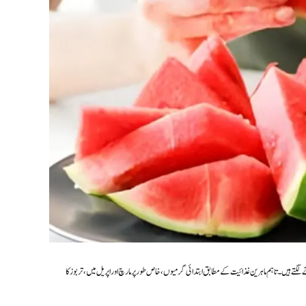
گتے ہیں۔ تاہم ماہرین غذائیت کے مطابق ابتدائی گرمیوں، خاص طور پر مارچ اور اپریل میں، تربوز کا