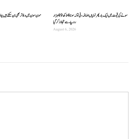
سونے کی قیمت میں ایک بار پھر نمایاں اضافہ، فی تولہ سونا 4 لاکھ 49 ہزار
مون سون میں دفاتر بھی بن سکتے ہیں بیما
روپے سے تجاوز کرگیا
August 6, 2026