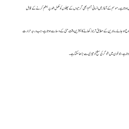
ا ضروری ہوتا ہے۔ موسم کے آغاز میں انسانی جسم ابھی گرمیوں کے پھلوں کو مکمل طور پر ہضم کرنے کے قابل
شروع ہو جائے۔ ماہرین کے مطابق تربوز کھانے کا بہترین وقت مئی کے وسط سے ہوتا ہے، جب درجہ حرارت
وتا ہے، جو خون میں شوگر کی سطح کو تیزی سے بڑھا سکتا ہے۔