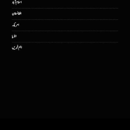
اسلام آباد
افغانستان
امریکہ
انڈیا
اہم خبریں