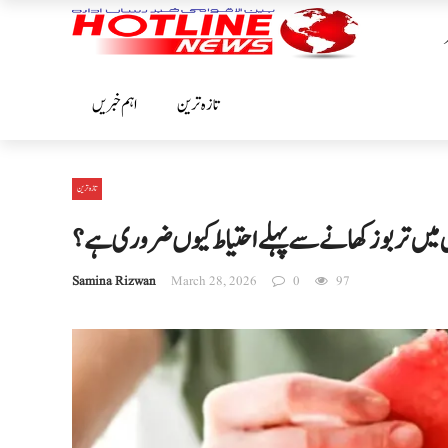
تازہ ترین
اہم خبریں
تازہ ترین
ل میں تربوز کھانے سے پہلے احتیاط کیوں ضروری ہے؟
Samina Rizwan
March 28, 2026
0
97