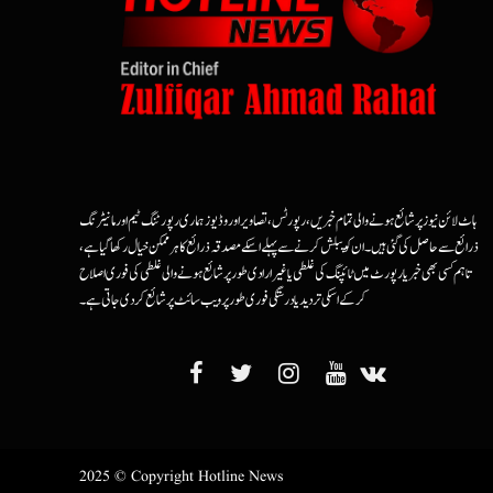
ہاٹ لائن نیوز پر شائع ہونے والی تمام خبریں، رپورٹس، تصاویر اور وڈیوز ہماری رپورٹنگ ٹیم اور مانیٹرنگ
ذرائع سے حاصل کی گئی ہیں۔ ان کو پبلش کرنے سے پہلے اسکے مصدقہ ذرائع کا ہرممکن خیال رکھا گیا ہے،
تاہم کسی بھی خبر یا رپورٹ میں ٹائپنگ کی غلطی یا غیرارادی طور پر شائع ہونے والی غلطی کی فوری اصلاح
کرکے اسکی تردید یا درستگی فوری طور پر ویب سائٹ پر شائع کردی جاتی ہے۔
2025 © Copyright Hotline News