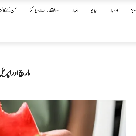
وبز
کاروبار
ویڈیو
اخبار
ذوالفقار راحت ویلاگز
آج کے کالمز
مارچ اور اپری