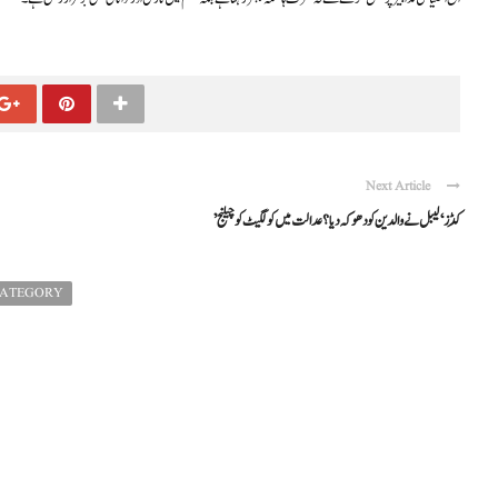
Next Article
’کِڈز‘ لیبل نے والدین کو دھوکہ دیا؟ عدالت میں کولگیٹ کو چیلنج
CATEGORY