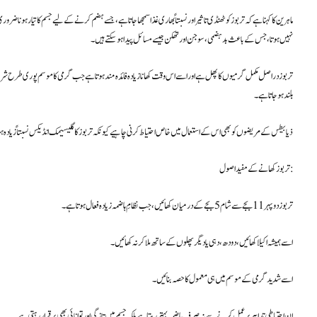
ماہرین کا کہنا ہے کہ تربوز کو ٹھنڈی تاثیر اور نسبتاً بھاری غذا سمجھا جاتا ہے، جسے ہضم کرنے کے لیے جسم کا تیار ہون
نہیں ہوتا، جس کے باعث بدہضمی، سوجن اور تھکن جیسے مسائل پیدا ہو سکتے ہیں۔
تربوز دراصل مکمل گرمیوں کا پھل ہے اور اسے اس وقت کھانا زیادہ فائدہ مند ہوتا ہے جب گرمی کا موسم پوری طرح 
بلند ہو جاتا ہے۔
ذیابیطس کے مریضوں کو بھی اس کے استعمال میں خاص احتیاط کرنی چاہیے کیونکہ تربوز کا گلیسیمک انڈیکس نسبتاً زیادہ ہ
تربوز کھانے کے مفید اصول:
تربوز دوپہر 11 بجے سے شام 5 بجے کے درمیان کھائیں، جب نظامِ ہاضمہ زیادہ فعال ہوتا ہے۔
اسے ہمیشہ اکیلا کھائیں، دودھ، دہی یا دیگر پھلوں کے ساتھ ملا کر نہ کھائیں۔
اسے شدید گرمی کے موسم میں ہی معمول کا حصہ بنائیں۔
ان احتیاطی تدابیر پر عمل کرنے سے نہ صرف ہاضمہ بہتر رہتا ہے بلکہ جسم میں تازگی اور توانائی بھی برقرار رہتی ہے۔