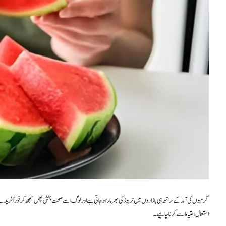
گرمیوں کی آمد کے ساتھ ہی بازاروں میں تربوز کی بھرمار ہو جاتی ہے اور لوگ اسے صحت بخش پھل سمجھ کر فوراً خریدنے ل
استعمال احتیاط سے کرنا چاہیے۔