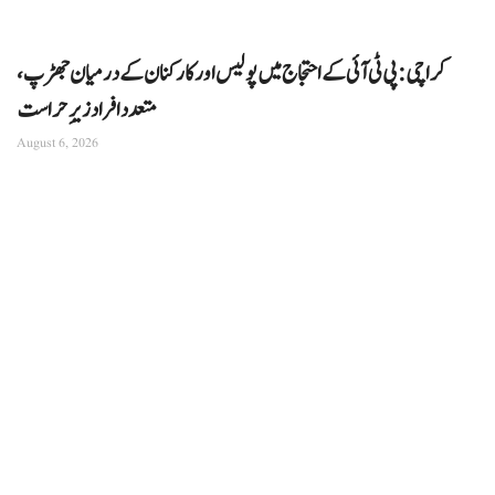
کراچی: پی ٹی آئی کے احتجاج میں پولیس اور کارکنان کے درمیان جھڑپ،
متعدد افراد زیرِ حراست
August 6, 2026