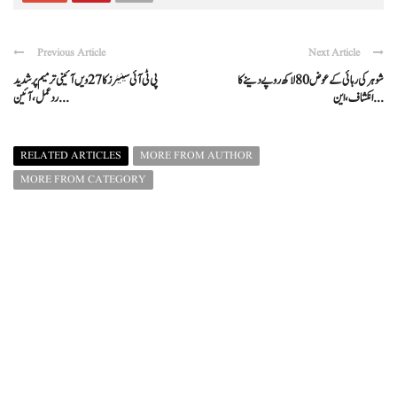
Previous Article
Next Article
شوہر کی رہائی کے عوض 80 لاکھ روپے دینے کا
پی ٹی آئی سینیٹرز کا 27ویں آئینی ترمیم پر شدید
انکشاف، این ...
ردعمل، آئین ...
RELATED ARTICLES
MORE FROM AUTHOR
MORE FROM CATEGORY