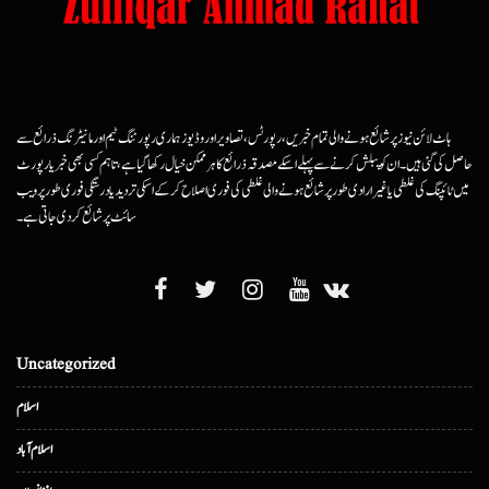
ہاٹ لائن نیوز پر شائع ہونے والی تمام خبریں، رپورٹس، تصاویر اور وڈیوز ہماری رپورٹنگ ٹیم اور مانیٹرنگ ذرائع سے
حاصل کی گئی ہیں۔ ان کو پبلش کرنے سے پہلے اسکے مصدقہ ذرائع کا ہرممکن خیال رکھا گیا ہے، تاہم کسی بھی خبر یا رپورٹ
میں ٹائپنگ کی غلطی یا غیرارادی طور پر شائع ہونے والی غلطی کی فوری اصلاح کرکے اسکی تردید یا درستگی فوری طور پر ویب
سائٹ پر شائع کردی جاتی ہے۔
Uncategorized
اسلام
اسلام آباد