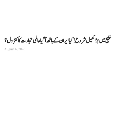
خلیج میں بڑا کھیل شروع! کیا ایران کے ہاتھ آ گیا عالمی تجارت کا کنٹرول؟
August 6, 2026