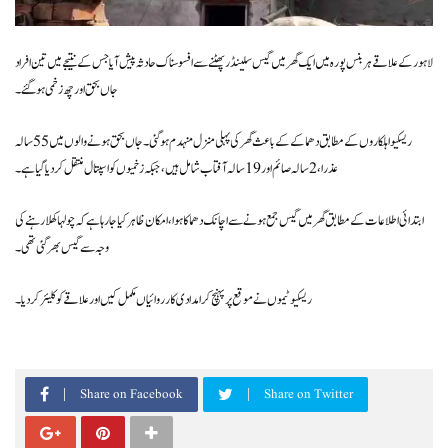
لاہور کے علاقے ہربنس پورہ میں ایک گھر میں گیس سلینڈر پھٹنے سے افسوسناک حادثہ پیش آیا جس کے نتیجے میں تین افراد
جاں بحق اور چھ زخمی ہوگئے۔
ریسکیو اہلکاروں کے مطابق دھماکے کے باعث گھر کی پہلی منزل منہدم ہوگئی۔ جاں بحق ہونے والوں میں 55 سالہ
عذرا، 2 سالہ صائم اور 19 سالہ آفتاب شامل ہیں، جبکہ زخمیوں کواسپتال منتقل کردیاگیا ہے۔
ابتدائی اطلاعات کے مطابق گھر میں گیس جمع ہونے سے اچانک دھماکا ہوا، امکان ظاہر کیا جا رہا ہے کہ چولہا کھلا رہنے کی
وجہ سے گیس بھر گئی تھی۔
ریسکیو ٹیموں نے موقع پر پہنچ کر امدادی کارروائیاں مکمل کیں اور علاقے کو کلیئر کر دیا۔
Share on Facebook
Share on Twitter