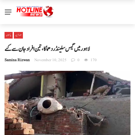
تازہ ترین
پاکستان
لاہور میں گیس سلینڈر دھماکا، تین افراد جان سے گئے
Samina Rizwan
November 10, 2025
0
170