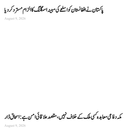
پاکستان نے افغانستان کو اسلحے کی مبینہ اسمگلنگ کا الزام مسترد کردیا
August 9, 2026
مکہ دفاعی معاہدہ کسی ملک کے خلاف نہیں، مقصد علاقائی امن ہے: اسحاق ڈار
August 9, 2026