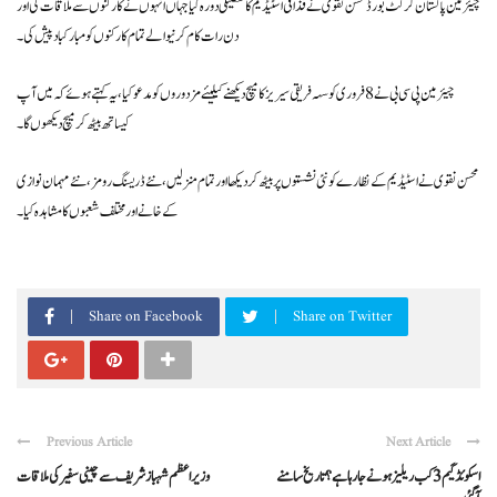
چیئرمین پاکستان کرکٹ بورڈ محسن نقوی نے قذافی اسٹیڈیم کا تفصیلی دورہ کیا جہاں انہوں نے کارکنوں سے ملاقات کی اور
دن رات کام کرنیوالے تمام کارکنوں کو مبارکباد پیش کی۔
چیئرمین پی سی بی نے 8 فروری کو سہہ فریقی سیریز کا میچ دیکھنے کیلیئے مزدوروں کو مدعو کیا ، یہ کہتے ہوئے کہ میں آپ
کیساتھ بیٹھ کر میچ دیکھوں گا۔
محسن نقوی نے اسٹیڈیم کے نظارے کو نئی نشستوں پر بیٹھ کردیکھا اور تمام منزلیں ، نئے ڈریسنگ رومز ، نئے مہمان نوازی
کے خانے اور مختلف شعبوں کا مشاہدہ کیا۔
Share on Facebook
Share on Twitter
Previous Article
Next Article
اسکوئڈگیم 3 کب ریلیز ہونےجارہاہے؟ تاریخ سامنے
وزیراعظم شہبازشریف سےچینی سفیر کی ملاقات