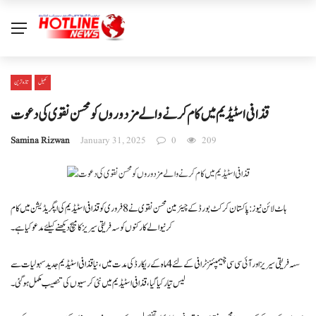
کھیل
تازہ ترین
قذافی اسٹیڈیم میں کام کرنےوالے مزدوروں کو محسن نقوی کی دعوت
Samina Rizwan
January 31, 2025
0
209
ہاٹ لائن نیوز : پاکستان کرکٹ بورڈ کے چیئرمین محسن نقوی نے 8 فروری کو قذافی اسٹیڈیم کی اپگریڈیشن میں کام
کرنیوالے کارکنوں کو سہ فریقی سیریز کا میچ دیکھنے کیلئے مدعو کیاہے۔
سہہ فریقی سیریز اور آئی سی سی چیمپئنز ٹرافی کے لئے 4 ماہ کے ریکارڈ کی مدت میں ، نیا قذافی اسٹیڈیم جدید سہولیات سے
لیس تیارکیاگیا، قذافی اسٹیڈیم میں نئی کرسیوں کی تنصیب مکمل ہوگئی۔