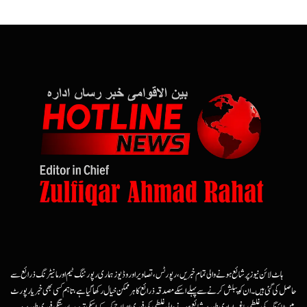
ہاٹ لائن نیوز پر شائع ہونے والی تمام خبریں، رپورٹس، تصاویر اور وڈیوز ہماری رپورٹنگ ٹیم اور مانیٹرنگ ذرائع سے
حاصل کی گئی ہیں۔ ان کو پبلش کرنے سے پہلے اسکے مصدقہ ذرائع کا ہرممکن خیال رکھا گیا ہے، تاہم کسی بھی خبر یا رپورٹ