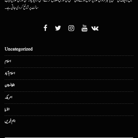
میں ٹائپنگ کی غلطی یا غیرارادی طور پر شائع ہونے والی غلطی کی فوری اصلاح کرکے اسکی تردید یا درستگی فوری طور پر ویب
سائٹ پر شائع کردی جاتی ہے۔
Uncategorized
اسلام
اسلام آباد
افغانستان
امریکہ
انڈیا
اہم خبریں