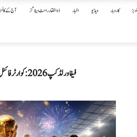
وبز
کاروبار
ویڈیو
اخبار
ذوالفقار راحت ویلاگز
آج کے کالمز
فیفا ورلڈ کپ 2026: کوارٹر فائنل لائن اپ مکمل، ٹائٹل کی دوڑ میں صرف 8 ٹیمیں باقی