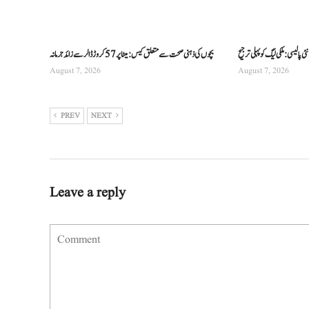
 پالیسی: ملکی لیگ کو پہلی ترجیح
بچوں کی ذہنی صحت سے متعلق کیس: میٹا پر 57 کروڑ ڈالر سے زائد جرمانہ
August 7, 2026
August 7, 2026
PREV
NEXT
Leave a reply