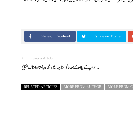
ری کین، اشرف حکیمی، لامین یامال اور گرانیت ژاکا شامل ہیں، جبکہ گولڈن بوٹ کی دوڑ بھی ٹورنامنٹ کا
Share on Facebook
Share on Twitter
Previous Article
ٹرمپ کے بیان کے بعد عالمی منڈیوں میں ہلچل، پاکستان اسٹاک ایکسچینج ...
RELATED ARTICLES
MORE FROM AUTHOR
MORE FROM 