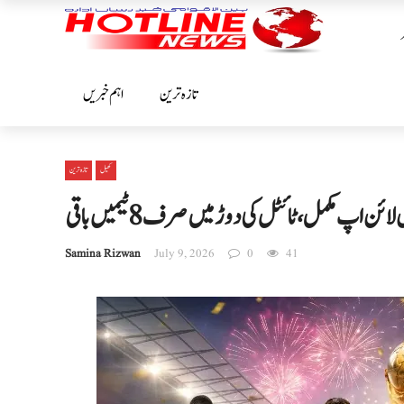
تازہ ترین
اہم خبریں
کھیل
تازہ ترین
Samina Rizwan
July 9, 2026
0
41