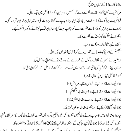
راؤنڈ آف 16 کے نمایاں نتائج
مراکش نے کینیڈا کو 3-0 سے شکست دے کر مسلسل دوسری بار کوارٹر فائنل میں جگہ بنائی۔
فرانس نے پیراگوئے کو 1-0 سے ہرایا، جبکہ کیلیان ایمباپے نے گولڈن بوٹ کی دوڑ میں اپنی برتری برقرار رکھی۔
ناروے نے برازیل کو 2-1 سے شکست دے کر بڑا اپ سیٹ کیا، جہاں ایرلنگ ہالینڈ نے دو گول اسکور کیے۔
انگلینڈ نے میکسیکو کو 3-2 سے شکست دی۔
اسپین نے پرتگال کو 1-0 سے ہرا دیا۔
بیلجیئم نے امریکا کو 4-1 سے شکست دے کر آخری آٹھ میں جگہ بنائی۔
ارجنٹینا نے مصر کے خلاف دو گول کے خسارے کے بعد 3-2 سے کامیابی حاصل کی۔
سوئٹزرلینڈ نے کولمبیا کو پنالٹی شوٹ آؤٹ میں شکست دے کر کوارٹر فائنل کے لیے کوالیفائی کیا۔
کوارٹر فائنل شیڈول (پاکستانی وقت)
10 جولائی، رات 1:00 بجے: فرانس بمقابلہ مراکش
11 جولائی، رات 12:00 بجے: اسپین بمقابلہ بیلجیئم
12 جولائی، رات 2:00 بجے: ناروے بمقابلہ انگلینڈ
12 جولائی، صبح 6:00 بجے: ارجنٹینا بمقابلہ سوئٹزرلینڈ
چاروں مقابلوں میں کامیاب ہونے والی ٹیمیں سیمی فائنل میں پہنچیں گی، جبکہ شکست کھانے والی ٹیموں کا سفر یہیں ختم ہ
سیمی فائنل 15 اور 16 جولائی کو کھیلے جائیں گے، جبکہ ورلڈ کپ 2026 کا فائنل 19 جولائی کو منعقد ہوگا۔