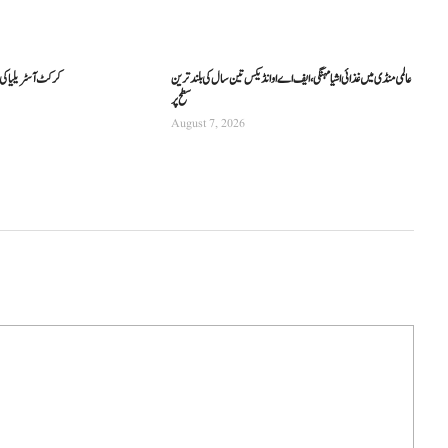
عالمی منڈی میں غذائی اشیا مہنگی، ایف اے او انڈیکس تین سال کی بلند ترین
کرکٹ آسٹریلیا کی نئی
سطح پر
August 7, 2026