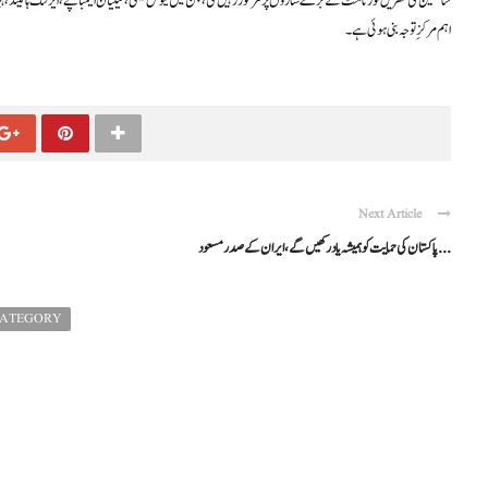
شائقین کی نظریں ٹورنامنٹ کے بڑے ستاروں پر مرکوز رہیں گی، جن میں لیونل میسی، کیلیان ایمباپے، ایرلنگ ہالینڈ، ہی
اہم مرکزِ توجہ بنی ہوئی ہے۔
Next Article
پاکستان کی حمایت کو ہمیشہ یاد رکھیں گے، ایران کے صدر مسعود ...
CATEGORY