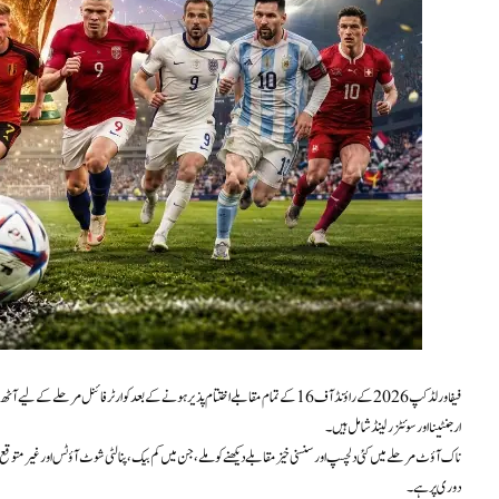
فیفا ورلڈ کپ 2026 کے راؤنڈ آف 16 کے تمام مقابلے اختتام پذیر ہونے کے بعد کوارٹر فائنل 
ارجنٹینا اور سوئٹزرلینڈ شامل ہیں۔
ناک آؤٹ مرحلے میں کئی دلچسپ اور سنسنی خیز مقابلے دیکھنے کو ملے، جن میں کم بیک، پنالٹی شوٹ آؤٹس اور غیر متوقع 
دوری پر ہے۔