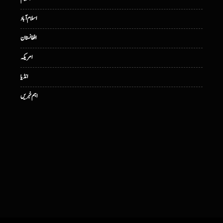
اسلام آباد
افغانستان
امریکہ
انڈیا
اہم خبریں