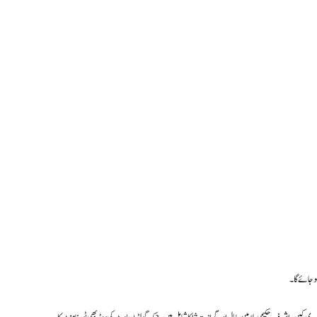
و جائے گا۔