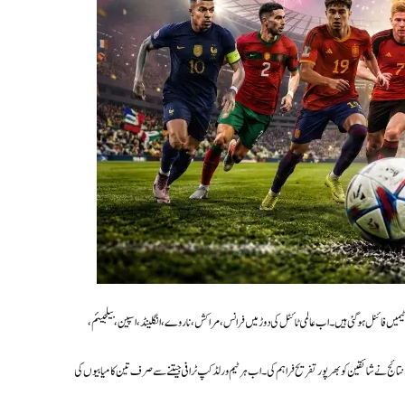
مرحلے کے لیے آٹھ ٹیمیں فائنل ہو گئی ہیں۔ اب عالمی ٹائٹل کی دوڑ میں فرانس، مراکش، ناروے، انگلینڈ، اسپین، بیلجیئم،
نتائج نے شائقین کو بھرپور تفریح فراہم کی۔ اب ہر ٹیم ورلڈ کپ ٹرافی جیتنے سے صرف تین کامیابیوں کی