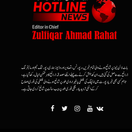
ہاٹ لائن نیوز پر شائع ہونے والی تمام خبریں، رپورٹس، تصاویر اور وڈیوز ہماری رپورٹنگ ٹیم اور مانیٹرنگ
ذرائع سے حاصل کی گئی ہیں۔ ان کو پبلش کرنے سے پہلے اسکے مصدقہ ذرائع کا ہرممکن خیال رکھا گیا ہے،
تاہم کسی بھی خبر یا رپورٹ میں ٹائپنگ کی غلطی یا غیرارادی طور پر شائع ہونے والی غلطی کی فوری اصلاح
کرکے اسکی تردید یا درستگی فوری طور پر ویب سائٹ پر شائع کردی جاتی ہے۔