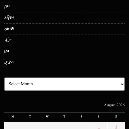
اسلام
اسلام آباد
افغانستان
امریکہ
انڈیا
اہم خبریں
August 2026
M
T
W
T
F
S
S
1
2