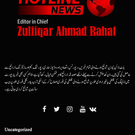
ہاٹ لائن نیوز پر شائع ہونے والی تمام خبریں، رپورٹس، تصاویر اور وڈیوز ہماری رپورٹنگ ٹیم اور مانیٹرنگ ذرائع سے
حاصل کی گئی ہیں۔ ان کو پبلش کرنے سے پہلے اسکے مصدقہ ذرائع کا ہرممکن خیال رکھا گیا ہے، تاہم کسی بھی خبر یا رپورٹ
میں ٹائپنگ کی غلطی یا غیرارادی طور پر شائع ہونے والی غلطی کی فوری اصلاح کرکے اسکی تردید یا درستگی فوری طور پر ویب
سائٹ پر شائع کردی جاتی ہے۔
Uncategorized