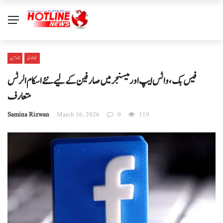
ٹیکنالوجی
تازہ ترین
فیس بک، واٹس ایپ اور میسنجر میں صارفین کے لیے نئے اسکام الرٹس
متعارف
Samina Rizwan
March 16, 2026
0
119