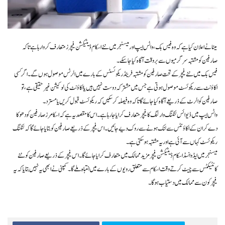
میٹا نے اعلان کیا ہے کہ وہ فیس بک، واٹس ایپ اور میسنجر میں نئے اسکام ڈیٹیکشن فیچرز متعارف کروا رہا ہے تاکہ
صارفین کو مشتبہ سرگرمیوں سے بروقت آگاہ کیا جا سکے۔
فیس بک میں نئے فیچر کے تحت صارفین کو مشتبہ فرینڈ ریکوئسٹس کے بارے میں الرٹس موصول ہوں گے۔ اگر کسی
اکاؤنٹ سے ریکوئسٹ موصول ہوتی ہے جس میں مشترکہ دوست نہیں ہیں یا اکاؤنٹ کی لوکیشن غیر حقیقی ہے، تو
صارفین کو الرٹ کے ذریعے آگاہ کیا جائے گا تاکہ وہ فیصلہ کر سکیں کہ ریکوئسٹ قبول کریں یا مسترد۔
واٹس ایپ میں ڈیوائس لنکنگ وارننگ کا فیچر متعارف کرایا جا رہا ہے۔ اس کا مقصد یہ ہے کہ اسکامرز صارفین کو دھوکا
دے کر ان کے اکاؤنٹس سے لنک ہونے سے روک دیے جائیں۔ اس فیچر کے ذریعے صارفین کو بتایا جائے گا کہ لنکنگ
ریکوئسٹ کہاں سے آئی ہے اور یہ مشتبہ ہو سکتی ہے۔
میسنجر میں ایڈوانسڈ اسکام ڈیٹیکشن فیچر مزید ممالک میں متعارف کرایا جائے گا۔ اس فیچر کے ذریعے صارفین کو نئے
کانٹیکٹس سے چیٹ کرتے وقت اسکام سے متعلق رویوں کے بارے میں انتباہ ملے گا۔ کمپنی نے ابھی یہ نہیں بتایا کہ یہ
فیچر کون سے ممالک میں دستیاب ہوگا۔