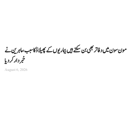
مون سون میں دفاتر بھی بن سکتے ہیں بیماریوں کے پھیلاؤ کا سبب، ماہرین نے
خبردار کر دیا
August 6, 2026