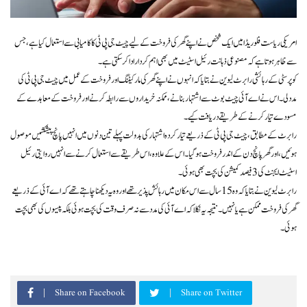
امریکی ریاست فلوریڈا میں ایک شخص نے اپنے گھر کی فروخت کے لیے چیٹ جی پی ٹی کا کامیابی سے استعمال کیا ہے، جس
سے ظاہر ہوتا ہے کہ مصنوعی ذہانت رئیل اسٹیٹ میں بھی اہم کردار ادا کر سکتی ہے۔
کوپر سٹی کے رہائشی رابرٹ لیوین نے بتایا کہ انہوں نے اپنے گھر کی مارکیٹنگ اور فروخت کے عمل میں چیٹ جی پی ٹی کی
مدد لی۔ اس نے اے آئی چیٹ بوٹ سے اشتہار بنانے، ممکنہ خریداروں سے رابطہ کرنے اور فروخت کے معاہدے کے
مسودے تیار کرنے کے طریقے دریافت کیے۔
رابرٹ کے مطابق، چیٹ جی پی ٹی کے ذریعے تیار کردہ اشتہار کی بدولت پہلے تین دنوں میں انہیں پانچ پیشکشیں موصول
ہوئیں، اور گھر پانچ دن کے اندر فروخت ہوگیا۔ اس کے علاوہ، اس طریقے سے استعمال کرنے سے انہیں روایتی رئیل
اسٹیٹ ایجنٹ کی 3 فیصد کمیشن کی بچت بھی ہوئی۔
رابرٹ لیوین نے بتایا کہ وہ 15 سال سے اس مکان میں رہائش پذیر تھے اور وہ یہ دیکھنا چاہتے تھے کہ اے آئی کے ذریعے
گھر کی فروخت ممکن ہے یا نہیں۔ نتیجہ یہ نکلا کہ اے آئی کی مدد سے نہ صرف وقت کی بچت ہوئی بلکہ پیسوں کی بھی بچت
ہوئی۔
Share on Facebook
Share on Twitter