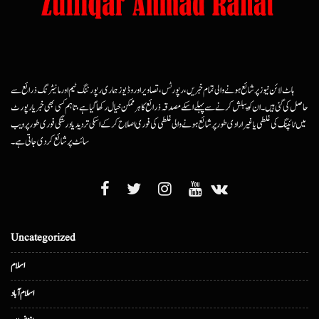
ہاٹ لائن نیوز پر شائع ہونے والی تمام خبریں، رپورٹس، تصاویر اور وڈیوز ہماری رپورٹنگ ٹیم اور مانیٹرنگ ذرائع سے
حاصل کی گئی ہیں۔ ان کو پبلش کرنے سے پہلے اسکے مصدقہ ذرائع کا ہرممکن خیال رکھا گیا ہے، تاہم کسی بھی خبر یا رپورٹ
میں ٹائپنگ کی غلطی یا غیرارادی طور پر شائع ہونے والی غلطی کی فوری اصلاح کرکے اسکی تردید یا درستگی فوری طور پر ویب
سائٹ پر شائع کردی جاتی ہے۔
Uncategorized
اسلام
اسلام آباد