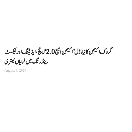
گروک امیجن کا نیا ماڈل ’امیجن امیج 2.0‘ لانچ، ایڈیٹنگ اور ٹیکسٹ
رینڈرنگ میں نمایاں بہتری
August 9, 2026