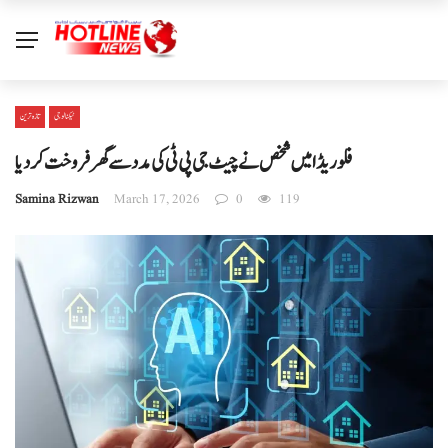
ٹیکنالوجی
تازہ ترین
فلوریڈا میں شخص نے چیٹ جی پی ٹی کی مدد سے گھر فروخت کر دیا
Samina Rizwan
March 17, 2026
0
119