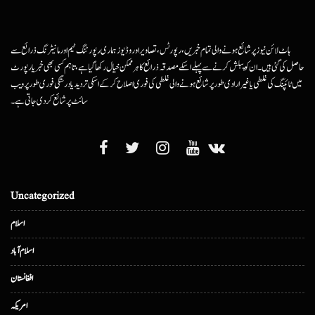
ہاٹ لائن نیوز پر شائع ہونے والی تمام خبریں، رپورٹس، تصاویر اور وڈیوز ہماری رپورٹنگ ٹیم اور مانیٹرنگ ذرائع سے
حاصل کی گئی ہیں۔ ان کو پبلش کرنے سے پہلے اسکے مصدقہ ذرائع کا ہرممکن خیال رکھا گیا ہے، تاہم کسی بھی خبر یا رپورٹ
میں ٹائپنگ کی غلطی یا غیرارادی طور پر شائع ہونے والی غلطی کی فوری اصلاح کرکے اسکی تردید یا درستگی فوری طور پر ویب
سائٹ پر شائع کردی جاتی ہے۔
Uncategorized
اسلام
اسلام آباد
افغانستان
امریکہ