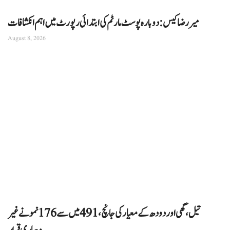
میر رضا کیس: دوبارہ پوسٹ مارٹم کی ابتدائی رپورٹ میں اہم انکشافات
August 8, 2026
تیل، گھی اور دودھ کے معیار کی جانچ، 491 میں سے 176 نمونے غیر