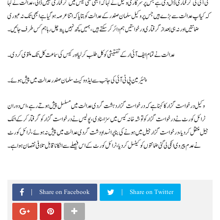
ٹی آئی کی گرفتاری ڈال دی ہے جس پرسرکاری وکیل نے کہا کہ ابھی کسی کیس میں گرفتاری نہیں ڈالی ، عدالت نے کہا
کہ کیا اپ عدالت سے بڑے ہیں جس پروکیل سلمان صفدر کے عدالت کو بتایا کہ اتناعرصہ ہوگیا ہے ابھی تک نہ عبوری
ضمانتیں اور نہ ہی بعدازگرفتاری درخواستیں ہم دائر کر سکتے ہیں ، ہمیں کچھ نہیں پتہ چل رہا ہم کس طرف جائیں ۔
عدالت نے تمام ایف آئی ار کے تفتیشی کو کل طلب کر لیا اور کیس کی سماعت کل تک ملتوی کر دی ۔
چئیرمین پی ٹی آئی کی جانب سے ایڈووکیٹ سلمان صفدر عدالت میں پیش ہوئے ۔
وکیل درخواست گزار کا کہنا ہے کہ درخواست گزار دہشت گردی عدالت میں مسلسل پیش ہوتے رہے ، اس دوران
ٹرائل کورٹ نے درخواست گزار کو توشہ خانہ کیس میں سزا سنا دی ، پولیس نے درخواست گزار کو گرفتار کرکے اٹک
جیل منتقل کر دیا، درخواست گزار جیل میں ہونے کی بنا پر انسدادِ دشت گردی عدالت میں پیش نہ ہوئے ، ٹرائل کورٹ
نے عدم پیروی انکی لی گئی ضمانتوں کو کینسل کر دیا ، ٹرائل کورٹ کے اس فیصلے سے انکا ناقابل تلافی نقصان ہوا ہے ۔
Share on Facebook
Share on Twitter