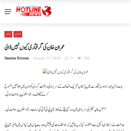
تازہ ترین
پاکستان
عمران خان کی گرفتاری کیوں نہیں ڈالی
Samina Rizwan
January 15, 2024
0
286
ہاٹ لائن نیوز : لاہور ہائیکورٹ میں پاکستان تحریک انصاف کے سربراہ کی دہشت گردی کیسوں میں ضمانتیں منسوخ
کرنے کیخلاف درخواستوں پر سماعت ہوئی ۔
جسٹس عالیہ نیلم کی سربراہی میں دو رکنی بنچ نے چیئرمین پی ٹی آئی کی سات درخواستوں پر سماعت کی ۔
عدالت نے سرکاری وکیل سے استفسار کیا کہ یہ بتائیں کہ جو مقدمات کی پٹیشن ہمارے پاس ہیں کیا اس میں چئیرمین پی