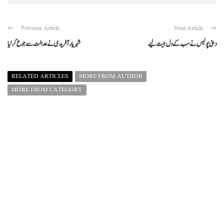
Previous Article
Next Article
دبئی پولیس نےسب کےدل جیت لیے
شہریار آفریدی نےعدالت سےجوع کرلیا
RELATED ARTICLES
MORE FROM AUTHOR
MORE FROM CATEGORY