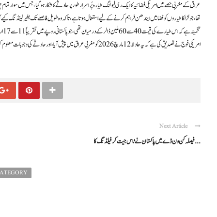
عراق کے مغربی حصے میں امریکی فضائیہ کا ایک ری فیولنگ طیارہ پُراسرار طور پر حادثے کا شکار ہو گیا، جس میں سوار تمام چ
ذرائع کے مطابق یہ طیارہ بوئنگ C-135 تھا، جو لڑاکا طیاروں کو فضا میں ایندھن فراہم کرنے کے لیے استعمال ہوتا ہے، تاکہ وہ طویل فاصلے تک بغیر لینڈن
تخمینہ ہے کہ اس طیارے کی قیمت 40 سے 60 ملین ڈالر کے درمیان تھی، جو پاکستانی روپے میں تقریباً 11 سے 17 ارب بنتی ہے۔
امریکی فوج نے تصدیق کی ہے کہ یہ حادثہ 12 مارچ 2026 کو مغربی عراق میں پیش آیا، اور حادثے کی وجوہات معلوم کرنے کے لیے تحقیقات جاری ہیں۔
Next Article
فیصلہ کن ون ڈے میں پاکستان نے ٹاس جیت کر فیلڈنگ کا ...
CATEGORY