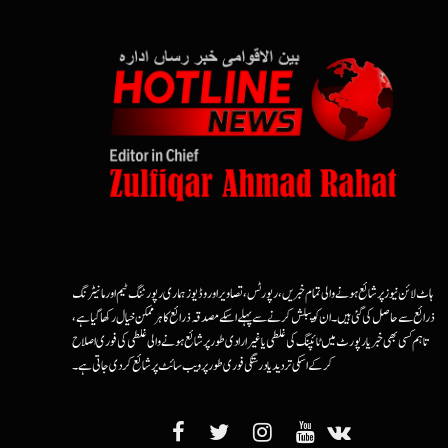
ہاٹ لائن نیوز پر شائع ہونے والی تمام خبریں، رپورٹس، تصاویر اور وڈیوز ہماری رپورٹنگ ٹیم اور مانیٹرنگ
ذرائع سے حاصل کی گئی ہیں۔ ان کو پبلش کرنے سے پہلے اسکے مصدقہ ذرائع کا ہرممکن خیال رکھا گیا ہے،
تاہم کسی بھی خبر یا رپورٹ میں ٹائپنگ کی غلطی یا غیرارادی طور پر شائع ہونے والی غلطی کی فوری اصلاح
کرکے اسکی تردید یا درستگی فوری طور پر ویب سائٹ پر شائع کردی جاتی ہے۔