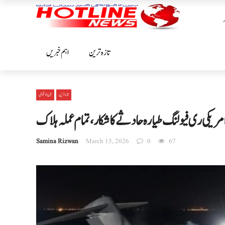
تازہ ترین
اہم خبریں
تازہ ترین
بین الا قوامی
ریکی ری فیولنگ طیارہ حادثے کا شکار، تمام عملہ ہلاک
Samina Rizwan
March 15, 2026
0
67