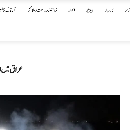
وبز
کاروبار
ویڈیو
اخبار
ذوالفقار راحت ویلاگز
آج کے کالمز
عراق میں ام