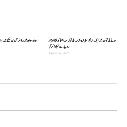
سونے کی قیمت میں ایک بار پھر نمایاں اضافہ، فی تولہ سونا 4 لاکھ 49 ہزار
مون سون میں دفاتر بھی بن سکتے ہیں بیما
روپے سے تجاوز کرگیا
August 6, 2026