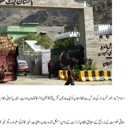
اسلام آباد: طورخم بارڈر کی بندش سے افغانستان کو ایک ماہ میں تقری