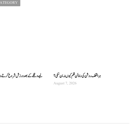
CATEGORY
ہریتھک روشن کی رامائن فلم کیوں نہ بن سکی؟
لمبے وقفے کے بعد ورزش شروع کرتے وق
August 7, 2026