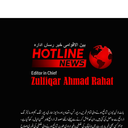
ہاٹ لائن نیوز پر شائع ہونے والی تمام خبریں، رپورٹس، تصاویر اور وڈیوز ہماری رپورٹنگ ٹیم اور مانیٹرنگ
ذرائع سے حاصل کی گئی ہیں۔ ان کو پبلش کرنے سے پہلے اسکے مصدقہ ذرائع کا ہرممکن خیال رکھا گیا ہے،
تاہم کسی بھی خبر یا رپورٹ میں ٹائپنگ کی غلطی یا غیرارادی طور پر شائع ہونے والی غلطی کی فوری اصلاح