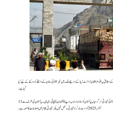
باً 45 ملین ڈالر کا نقصان ہوا ہے، جبکہ پاکستانی حکام کے مطابق یہ اقدام افغان ٹرانزٹ ٹریڈ کے ذریعے ملک میں غیر قانونی سامان کے داخلے کو روکنے کے لیے کیا
گیا ہے۔
وفاقی حکومت کے ذرائع کے مطابق افغان ٹرانزٹ کے نام پر اسمگل شدہ سامان، منشیات، غیر قانونی اسلحہ اور دیگر غیر قانونی تجارتی سرگرمیاں پاکستان کو سالانہ اربوں روپے کا نقصان پہنچاتی رہی ہیں۔ پاکستان کی طرف سے 11
اکتوبر 2025 کو سرحد بند کرنا تجارتی ردعمل نہیں بلکہ تجارتی نظام میں اصلاحات کا حصہ ہے۔