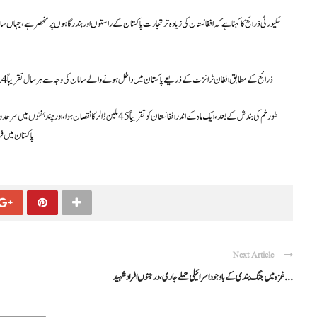
ذرائع کے مطابق افغان ٹرانزٹ کے ذریعے پاکستان میں داخل ہونے والے سامان کی وجہ سے ہر سال تقریباً 3.4 کھرب روپے کا نقصان ہوتا رہا، اور ایک کھرب روپے کا سامان واپس آ جانے سے مزید مالی نقصان ہوتا ہے۔
پاکستان میں فر
Next Article
غزہ میں جنگ بندی کے باوجود اسرائیلی حملے جاری، درجنوں افراد شہید ...