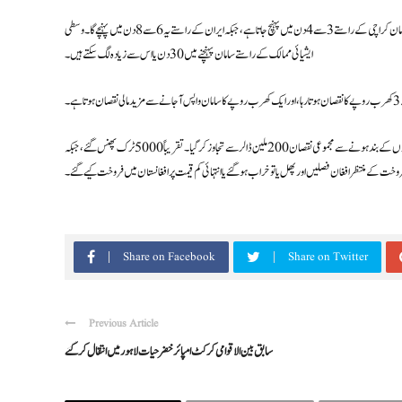
سکیورٹی ذرائع کا کہنا ہے کہ افغانستان کی زیادہ تر تجارت پاکستان کے راستوں اور بندرگاہوں پر منحصر ہے، جہاں سامان کراچی کے راستے 3 سے 4 دن میں پہنچ جاتا ہے، جبکہ ایران کے راستے یہ 6 سے 8 دن میں پہنچے گا۔ وسطی
ایشیائی ممالک کے راستے سامان پہنچنے میں 30 دن یا اس سے زیادہ لگ سکتے ہیں۔
طورخم کی بندش کے بعد، ایک ماہ کے اندر افغانستان کو تقریباً 45 ملین ڈالر کا نقصان ہوا، اور چند ہفتوں میں سرحدوں کے بند ہونے سے مجموعی نقصان 200 ملین ڈالر سے تجاوز کر گیا۔ تقریباً 5000 ٹرک پھنس گئے، جبکہ
وخت کے منتظر افغان فصلیں اور پھل یا تو خراب ہو گئے یا انتہائی کم قیمت پر افغانستان میں فروخت کیے گئے۔
Share on Facebook
Share on Twitter
Previous Article
سابق بین الاقوامی کرکٹ امپائر خضر حیات لاہور میں انتقال کر گئے