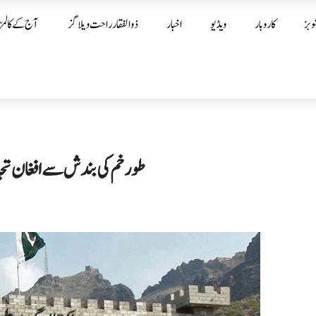
وبز
کاروبار
ویڈیو
اخبار
ذوالفقار راحت ویلاگز
آج کے کالمز
طورخم کی بندش سے افغان تجار