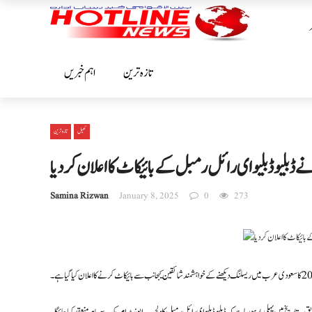
تازہ ترین
اہم خبریں
کھیل
تازہ ترین
 ڈبلیو ڈبلیو ای رائل رمبل کے بائیکاٹ کا اعلان کر دیا
Samina Rizwan
January 8, 2025
0
273