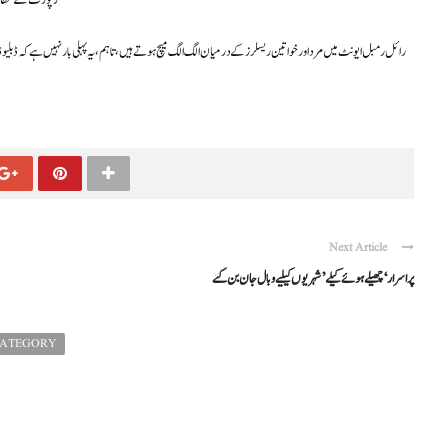
رپورٹ کے مطابق یہ
رائل رمبل ایونٹ میں مرد اور خواتین ریسلرز کے درمیان الگ الگ میچ ہوتے ہیں، تاہم، یہ پہلی بار نہیں ہے کہ ڈبلیو 
Next Article
پراسرار ‘چھیلے ہوئے کیلے’ شہریوں کیلیے وبال جان بن گئے
CATEGORY