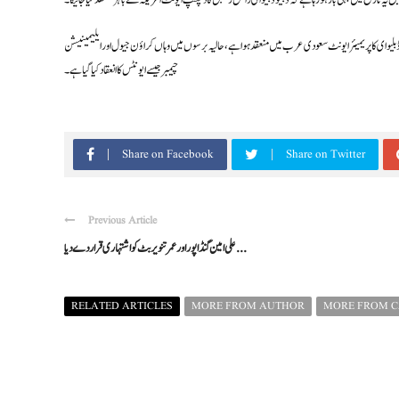
 تاریخ میں پہلی بار ہو رہا ہے کہ ڈبلیو ڈبلیو ای رائل رمبل کا دلچسپ ایونٹ امریکہ سے باہر منعقد کیا جائیگا۔
ڈبلیو ای کا پریمیئر ایونٹ سعودی عرب میں منعقد ہوا ہے، حالیہ برسوں میں وہاں کراؤن جیول اور ایلیمینیشن
چیمبر جیسے ایونٹس کا انعقاد کیا گیا ہے۔
Share on Facebook
Share on Twitter
Previous Article
علی امین گنڈا پور اور عمر تنویر بٹ کو اشتہاری قرار دےدیا ...
RELATED ARTICLES
MORE FROM AUTHOR
MORE FROM 