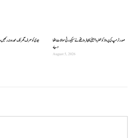
صدر ٹرمپ کی پرواز کو خطرہ؟ ہیلی کاپٹر واقعے نے سیکیورٹی سوالات اٹھا
بیوی کو صرف گھر تک محدود نہ رکھیں،
دیے
August 5, 2026