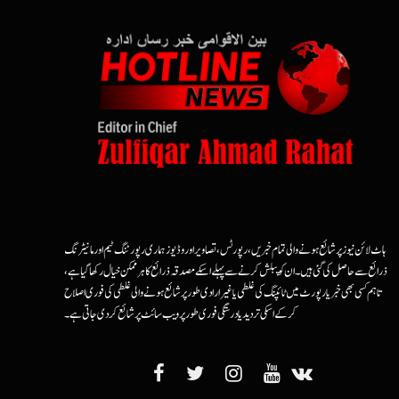
ہاٹ لائن نیوز پر شائع ہونے والی تمام خبریں، رپورٹس، تصاویر اور وڈیوز ہماری رپورٹنگ ٹیم اور مانیٹرنگ
ذرائع سے حاصل کی گئی ہیں۔ ان کو پبلش کرنے سے پہلے اسکے مصدقہ ذرائع کا ہرممکن خیال رکھا گیا ہے،
تاہم کسی بھی خبر یا رپورٹ میں ٹائپنگ کی غلطی یا غیرارادی طور پر شائع ہونے والی غلطی کی فوری اصلاح
کرکے اسکی تردید یا درستگی فوری طور پر ویب سائٹ پر شائع کردی جاتی ہے۔