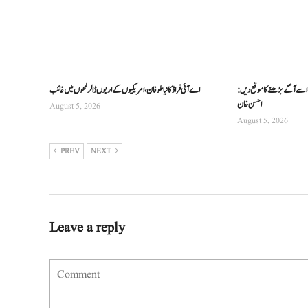
 اسے آگے بڑھنے کا موقع دیں:
اے آئی فراڈ کا نیا طوفان، امریکیوں کے اربوں ڈالر لمحوں میں غائب
احسن خان
August 5, 2026
August 5, 2026
PREV
NEXT
Leave a reply