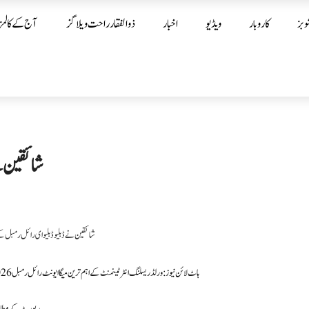
وبز
کاروبار
ویڈیو
اخبار
ذوالفقار راحت ویلاگز
آج کے کالمز
شائقین نے
ہاٹ لائن نیوز : ورلڈ ریسلنگ انٹرٹینمنٹ کے اہم ترین میگا ایونٹ رائل رمبل 2026 کا سعودی عرب میں ریسلنگ دیکھنے کے خواہشمند شائقین کیجانب سے بائیکاٹ کرنے کا اعلان کیا گیا ہے۔