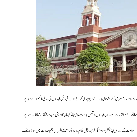
ورٹ لاہور رجسٹری کے نظرثانی بورڈ نے سزا پوری کرنے والے غیر ملکی قیدیوں کی رہائی کا حکم دے دیا ہے۔
سماعت کے دوران ایڈیشنل ہوم سیکرٹری، جیل حکام، اور دیگر متعلقہ افسران بھی عدالت میں موجود تھے۔