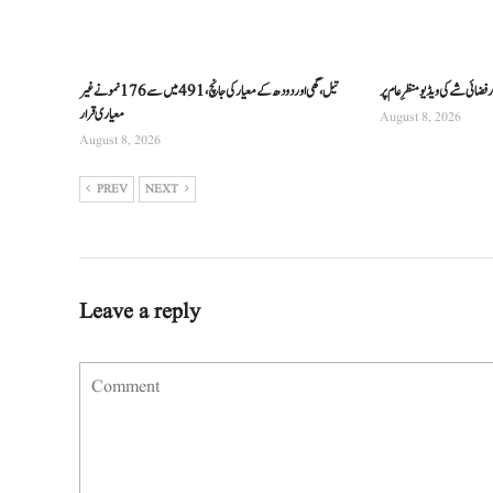
فضائی شے کی ویڈیو منظرِ عام پر
تیل، گھی اور دودھ کے معیار کی جانچ، 491 میں سے 176 نمونے غیر
معیاری قرار
August 8, 2026
August 8, 2026
PREV
NEXT
Leave a reply