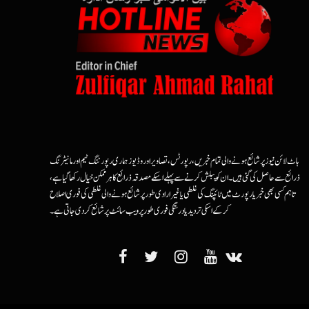
ہاٹ لائن نیوز پر شائع ہونے والی تمام خبریں، رپورٹس، تصاویر اور وڈیوز ہماری رپورٹنگ ٹیم اور مانیٹرنگ
ذرائع سے حاصل کی گئی ہیں۔ ان کو پبلش کرنے سے پہلے اسکے مصدقہ ذرائع کا ہرممکن خیال رکھا گیا ہے،
تاہم کسی بھی خبر یا رپورٹ میں ٹائپنگ کی غلطی یا غیرارادی طور پر شائع ہونے والی غلطی کی فوری اصلاح
کرکے اسکی تردید یا درستگی فوری طور پر ویب سائٹ پر شائع کردی جاتی ہے۔