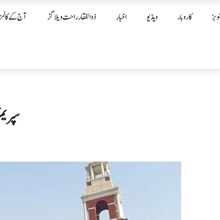
وبز
کاروبار
ویڈیو
اخبار
ذوالفقار راحت ویلاگز
آج کے کالمز
سپریم 