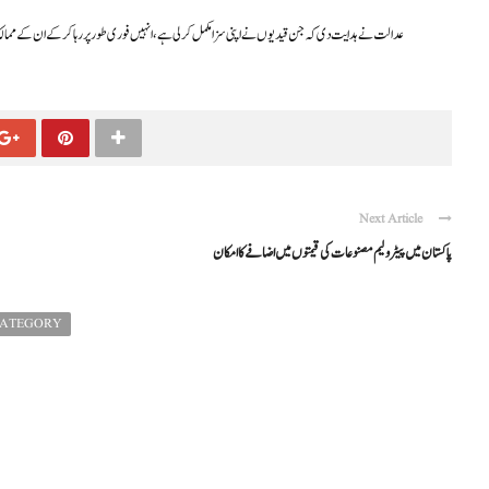
عدالت نے ہدایت دی کہ جن قیدیوں نے اپنی سزا مکمل کر لی ہے، انہیں فوری طور پر رہا کر کے ان کے ممالک و
Next Article
پاکستان میں پیٹرولیم مصنوعات کی قیمتوں میں اضافےکاامکان
CATEGORY