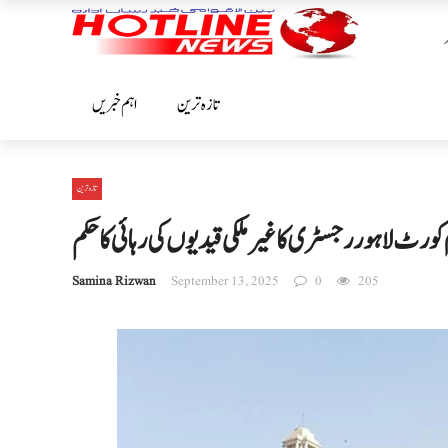
تازہ ترین
اہم خبریں
تازہ ترین
کورٹ لاہور رجسٹری کا غیر ملکی قیدیوں کی رہائی کا حکم
Samina Rizwan
September 13, 2025
0
205