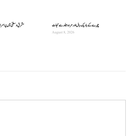
چہرے کے باریک بال اور مردہ جلد سے نجات
مشرقِ وسطیٰ میں پراسرار 
August 8, 2026