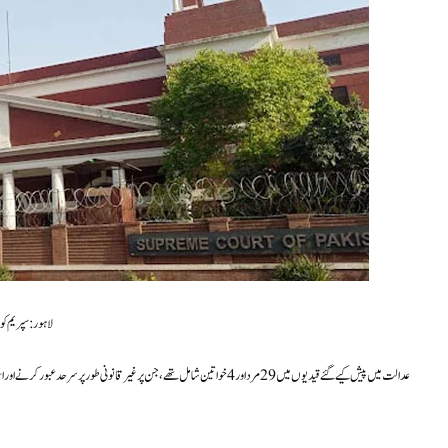
لاہور: سپریم ک
عدالت میں پیش کیے گئے قیدیوں میں 29 مرد اور 4 خواتین شامل تھے، جن پر غیر قانونی طور پر سرحد عبور کرنے اور اسمگلنگ جیسے الزامات تھے۔ ان قیدیوں کا تعلق بھارت، افریقا، کینیا، بنگلادیش سمیت مختلف ممالک سے ہے۔