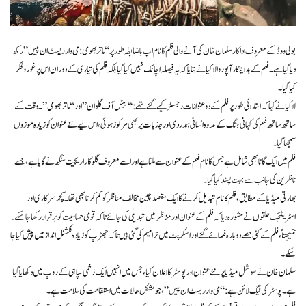
بولی ووڈ کے معروف اداکار سلمان خان کی آنے والی فلم کا نام اب باضابطہ طور پر “ماتر بھومی: می وار ریسٹ ان پیس” رکھ
دیا گیا ہے۔ فلم کے ہدایتکار آپوروا لاکیا نے بتایا کہ یہ فیصلہ اچانک نہیں کیا گیا بلکہ فلم کی تیاری کے دوران اس پر غور و فکر
کیا گیا۔
لاکیا نے کہا کہ ابتدائی طور پر فلم کے دو عنوانات رجسٹر کیے گئے تھے: “بیٹل آف گلوان” اور “ماتر بھومی”۔ وقت کے
ساتھ ساتھ فلم کی کہانی جنگ کے علاوہ انسانی ہمدردی اور جذبات پر بھی مرکوز ہوئی، اس لیے نئے عنوان کو زیادہ موزوں
سمجھا گیا۔
فلم میں ایک گانا بھی شامل ہے جس کا نام فلم کے عنوان سے ملتا ہے اور اسے معروف گلوکار اریجیت سنگھ نے گایا ہے، جسے
ناظرین کی جانب سے بہت پسند کیا گیا۔
بھارتی میڈیا کے مطابق، فلم کا نام تبدیل کرنے کا ایک مقصد چین مخالف مناظر کو کم کرنا بھی تھا۔ کچھ سرکاری اور
اسٹریٹجک حلقوں نے مشورہ دیا کہ فلم کے عنوان اور مناظر میں تبدیلی کی جائے تاکہ قومی حساسیت کو برقرار رکھا جا سکے۔
نتیجتاً، فلم کے کئی حصے دوبارہ فلمائے گئے اور اسکرپٹ میں ترامیم کی گئی ہیں تاکہ جھڑپ کو زیادہ فکشنل انداز میں پیش کیا جا
سکے۔
سلمان خان نے سوشل میڈیا پر نئے عنوان اور پوسٹر کا اعلان کیا، جس میں انہیں ایک زخمی سپاہی کے روپ میں دکھایا گیا
ہے۔ پوسٹر کی ٹیگ لائن ہے: “می وار ریسٹ ان پیس”، جو مشکل حالات میں استقامت کی علامت ہے۔