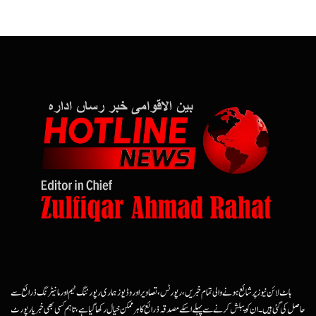
ہاٹ لائن نیوز پر شائع ہونے والی تمام خبریں، رپورٹس، تصاویر اور وڈیوز ہماری رپورٹنگ ٹیم اور مانیٹرنگ ذرائع سے
حاصل کی گئی ہیں۔ ان کو پبلش کرنے سے پہلے اسکے مصدقہ ذرائع کا ہرممکن خیال رکھا گیا ہے، تاہم کسی بھی خبر یا رپورٹ