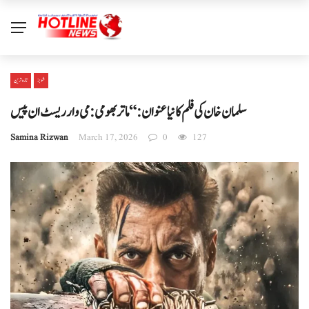
شوبز
تازہ ترین
سلمان خان کی فلم کا نیا عنوان: “ماتر بھومی: می وار ریسٹ ان پیس
Samina Rizwan
March 17, 2026
0
127