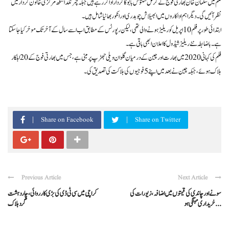
فلم میں سلمان خان بھارتی فوج کے کرنل سنتوش بابو کا کردار ادا کر رہے ہیں جبکہ چترنگدا سنگھ مرکزی خاتون کردار میں
نظر آئیں گی۔ دیگر اہم اداکاروں میں ابھیلاش چوہدری اور انکور بھاٹیا شامل ہیں۔
ابتدائی طور پر فلم 10 اپریل کو ریلیز ہونے والی تھی، لیکن رپورٹس کے مطابق اب اسے سال کے آخر تک موخر کیا جا سکتا
ہے۔ باضابطہ نئے ریلیز شیڈول کا اعلان ابھی باقی ہے۔
فلم کی کہانی 2020 میں بھارت اور چین کے درمیان گلوان ویلی جھڑپ پر مبنی ہے، جس میں بھارتی فوج کے 20 اہلکار
ہلاک ہوئے، جبکہ چین نے بعد میں اپنے 5 فوجیوں کی ہلاکت کی تصدیق کی۔
Share on Facebook
Share on Twitter
Previous Article
Next Article
سونے اور چاندی کی قیمتوں میں اضافہ، زیورات کی
کراچی میں سی ٹی ڈی کی بڑی کارروائی، چار دہشت
خریداری مہنگی ہو ...
گرد ہلاک