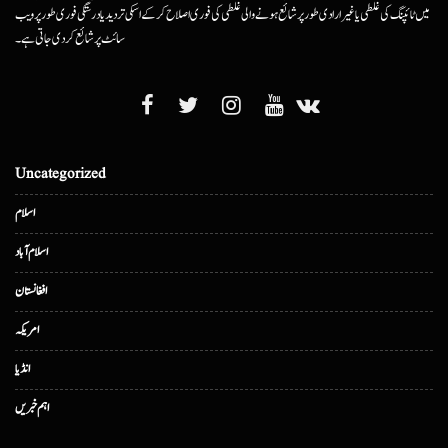
میں ٹائپنگ کی غلطی یا غیرارادی طور پر شائع ہونے والی غلطی کی فوری اصلاح کرکے اسکی تردید یا درستگی فوری طور پر ویب
سائٹ پر شائع کردی جاتی ہے۔
Uncategorized
اسلام
اسلام آباد
افغانستان
امریکہ
انڈیا
اہم خبریں