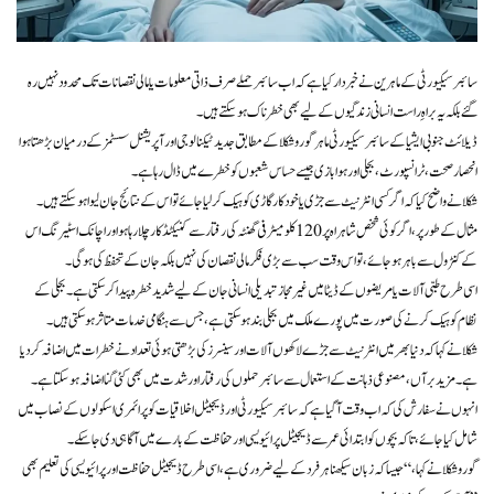
سائبر سیکیورٹی کے ماہرین نے خبردار کیا ہے کہ اب سائبر حملے صرف ذاتی معلومات یا مالی نقصانات تک محدود نہیں رہ
گئے بلکہ یہ براہِ راست انسانی زندگیوں کے لیے بھی خطرناک ہو سکتے ہیں۔
ڈیلائٹ جنوبی ایشیا کے سائبر سیکیورٹی ماہر گورو شکلا کے مطابق جدید ٹیکنالوجی اور آپریشنل سسٹمز کے درمیان بڑھتا ہوا
انحصار صحت، ٹرانسپورٹ، بجلی اور ہوا بازی جیسے حساس شعبوں کو خطرے میں ڈال رہا ہے۔
شکلا نے واضح کیا کہ اگر کسی انٹرنیٹ سے جڑی یا خودکار گاڑی کو ہیک کر لیا جائے تو اس کے نتائج جان لیوا ہو سکتے ہیں۔
مثال کے طور پر، اگر کوئی شخص شاہراہ پر 120 کلومیٹر فی گھنٹہ کی رفتار سے کنیکٹڈ کار چلا رہا ہو اور اچانک اسٹیرنگ اس
کے کنٹرول سے باہر ہو جائے، تو اس وقت سب سے بڑی فکر مالی نقصان کی نہیں بلکہ جان کے تحفظ کی ہوگی۔
اسی طرح طبی آلات یا مریضوں کے ڈیٹا میں غیر مجاز تبدیلی انسانی جان کے لیے شدید خطرہ پیدا کر سکتی ہے۔ بجلی کے
نظام کو ہیک کرنے کی صورت میں پورے ملک میں بجلی بند ہو سکتی ہے، جس سے ہنگامی خدمات متاثر ہو سکتی ہیں۔
شکلا نے کہا کہ دنیا بھر میں انٹرنیٹ سے جڑے لاکھوں آلات اور سینسرز کی بڑھتی ہوئی تعداد نے خطرات میں اضافہ کر دیا
ہے۔ مزید برآں، مصنوعی ذہانت کے استعمال سے سائبر حملوں کی رفتار اور شدت میں بھی کئی گنا اضافہ ہو سکتا ہے۔
انہوں نے سفارش کی کہ اب وقت آگیا ہے کہ سائبر سیکیورٹی اور ڈیجیٹل اخلاقیات کو پرائمری اسکولوں کے نصاب میں
شامل کیا جائے، تاکہ بچوں کو ابتدائی عمر سے ڈیجیٹل پرائیویسی اور حفاظت کے بارے میں آگاہی دی جا سکے۔
گورو شکلا نے کہا، “جیسا کہ زبان سیکھنا ہر فرد کے لیے ضروری ہے، اسی طرح ڈیجیٹل حفاظت اور پرائیویسی کی تعلیم بھی