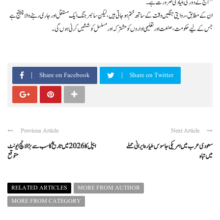
آج کے دور کی بنیادی ضرورت ہے۔”
ان کے مطابق، روایتی جنگیں وقت کے ساتھ ختم ہو جاتی ہیں، لیکن سائبر جنگ ایک مستقل اور جاری رہنے والا چیلنج ہے
جس کے لیے حکومت، صنعت اور تعلیمی اداروں کو مشترکہ اور مسلسل کوششیں کرنی ہوں گی۔
Share on Facebook
Share on Twitter
Previous Article
Next Article
سعودی عرب میں امریکی جاسوس طیارہ ایرانی حملے
ایپل کا 2026 میں تاریخ کا سب سے بڑا لانچ ایونٹ
میں تباہ
متوقع
RELATED ARTICLES
MORE FROM AUTHOR
MORE FROM CATEGORY