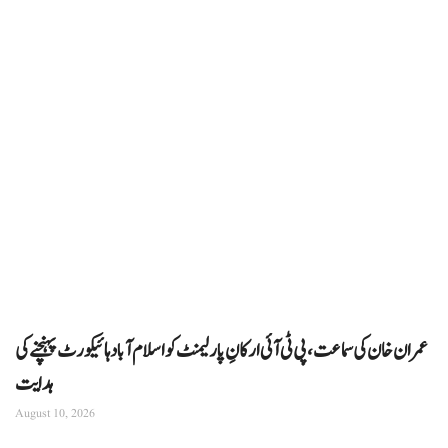
عمران خان کی سماعت، پی ٹی آئی ارکانِ پارلیمنٹ کو اسلام آباد ہائیکورٹ پہنچنے کی
ہدایت
August 10, 2026