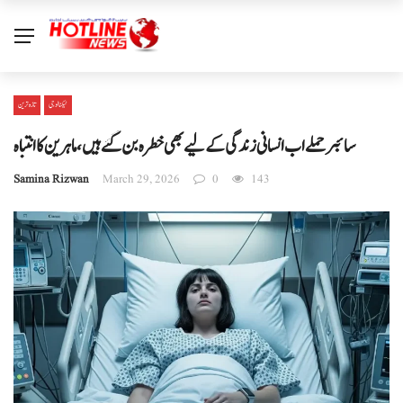
ٹیکنالوجی
تازہ ترین
سائبر حملے اب انسانی زندگی کے لیے بھی خطرہ بن گئے ہیں، ماہرین کا انتباہ
Samina Rizwan
March 29, 2026
0
143