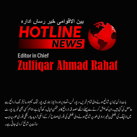
ہاٹ لائن نیوز پر شائع ہونے والی تمام خبریں، رپورٹس، تصاویر اور وڈیوز ہماری رپورٹنگ ٹیم اور مانیٹرنگ ذرائع سے
حاصل کی گئی ہیں۔ ان کو پبلش کرنے سے پہلے اسکے مصدقہ ذرائع کا ہرممکن خیال رکھا گیا ہے، تاہم کسی بھی خبر یا رپورٹ
میں ٹائپنگ کی غلطی یا غیرارادی طور پر شائع ہونے والی غلطی کی فوری اصلاح کرکے اسکی تردید یا درستگی فوری طور پر ویب
سائٹ پر شائع کردی جاتی ہے۔