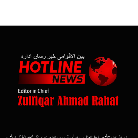
ہاٹ لائن نیوز پر شائع ہونے والی تمام خبریں، رپورٹس، تصاویر اور وڈیوز ہماری رپورٹنگ ٹیم اور مانیٹرنگ ذرائع سے