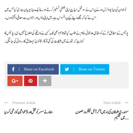
نوجوان کی ویڈیو وائرل ہونے پر اس نے سوشل میڈیا پر اپنی غلطی تسلیم کرتے ہوئے ایک ویڈیو بیان جاری کیا جس میں
اس نے کہا کہ مجھے اپنے کیے پر افسوس ہے، میں اپنی ماؤں اور بہنوں سے معافی مانگتا ہوں۔
پولیس کے مطابق لڑکے کو مقامی علاقائی حکام نے طلب کیا تھا تاہم ابھی تک کسی نے واقعے کی اطلاع نہیں دی۔ پولیس کا
کہنا ہے کہ تھانے میں شکایت کی گئی توپھرقانون کیمطابق کارروائی کی جائیگی۔
Share on Facebook
Share on Twitter
Previous Article
Next Article
سمندری طوفان کی زدمیں آ کر آئل ٹینکر دو حصوں
داماد نےسسر کو قتل اور 3 خواتین کو زخمی کر دیا
میں تقسیم ...