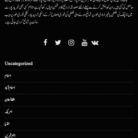
حاصل کی گئی ہیں۔ ان کو پبلش کرنے سے پہلے اسکے مصدقہ ذرائع کا ہرممکن خیال رکھا گیا ہے، تاہم کسی بھی خبر یا رپورٹ
میں ٹائپنگ کی غلطی یا غیرارادی طور پر شائع ہونے والی غلطی کی فوری اصلاح کرکے اسکی تردید یا درستگی فوری طور پر ویب
سائٹ پر شائع کردی جاتی ہے۔
Uncategorized
اسلام
اسلام آباد
افغانستان
امریکہ
انڈیا
اہم خبریں