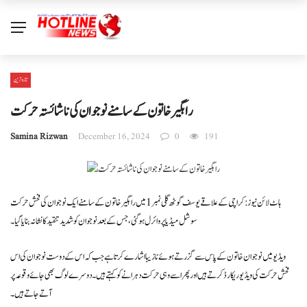
تازہ ترین
راہگیر خاتون کے سامنے نوجوان کی ناشائستہ حرکت
Samina Rizwan
December 16, 2024
0
191
ہاٹ لائن نیوز : کراچی کے علاقے یوسف گوٹھ گلی نمبر 1 میں راہگیر خاتون کے سامنے ایک نوجوان کی فحش حرکت
سوشل میڈیا پر وائرل ہوگئی، جس کے بعد نوجوان کو شدید تنقید کا نشانہ بنایا گیا۔
ویڈیو میں نوجوان خاتون کے پاس سے گزرتے ہوئے نازیبا اشارے کرتا ہے جب کہ اس کے دوست نوجوان کی اس
فحش حرکت کی ویڈیو ریکارڈ کرتے ہیں اور پھر اسے وہی حرکت دہرانے کو کہتے ہیں۔ دوسرے لوگ بھی جائے وقوعہ پر
آتے جاتے ہیں۔