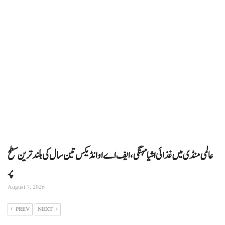
عالمی منڈی میں غذائی اشیا مہنگی، ایف اے او انڈیکس تین سال کی بلند ترین سطح
پر
August 7, 2026
PREV
NEXT