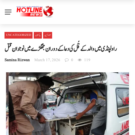
تازہ ترین
پاکستان
UNCATEGORIZED
راولپنڈی میں والد کے قُل کی دعا کے دوران جھگڑے میں نوجوان قتل
Samina Rizwan
March 17, 2026
0
119