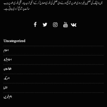
میں ٹائپنگ کی غلطی یا غیرارادی طور پر شائع ہونے والی غلطی کی فوری اصلاح کرکے اسکی تردید یا درستگی فوری طور پر ویب
سائٹ پر شائع کردی جاتی ہے۔
Uncategorized
اسلام
اسلام آباد
افغانستان
امریکہ
انڈیا
اہم خبریں