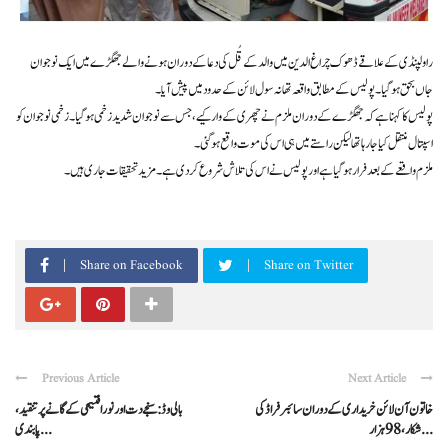
راولپنڈی کے علاقے ڈھوک چراغ الدین میں والد کے قُل کی دعا کے دوران ہونے والے جھگڑے میں ایک نوجوان
جاں بحق ہو گیا۔ پولیس کے مطابق واقعہ تھانہ سول لائن کے حدود میں پیش آیا۔
پولیس کا کہنا ہے کہ جھگڑے کے دوران ملزم نے چھری کے وار کیے، جس سے نوجوان شدید زخمی ہو گیا۔ زخمی نوجوان کو
اسپتال منتقل کیا جا رہا تھا لیکن راستے میں ہی اس کی موت واقع ہو گئی۔
ملزم واقعے کے بعد فرار ہو گیا ہے اور پولیس نے اس کی تلاش شروع کر دی ہے۔ مزید تحقیقات جاری ہیں۔
Share on Facebook
Share on Twitter
Previous Article
Next Article
خاتون آن لائن خریداری کے دوران سائبر فراڈ کی
بالی وڈ: سنجے دت اور نورا فتیحی کے گانے پر تنقید،
شکار، 98 ہزار ...
پابندی ...