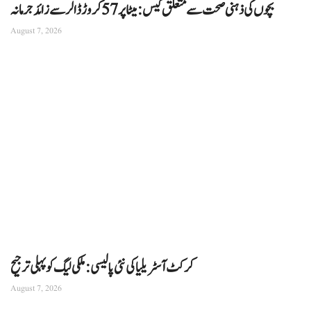
بچوں کی ذہنی صحت سے متعلق کیس: میٹا پر 57 کروڑ ڈالر سے زائد جرمانہ
August 7, 2026
کرکٹ آسٹریلیا کی نئی پالیسی: ملکی لیگ کو پہلی ترجیح
August 7, 2026