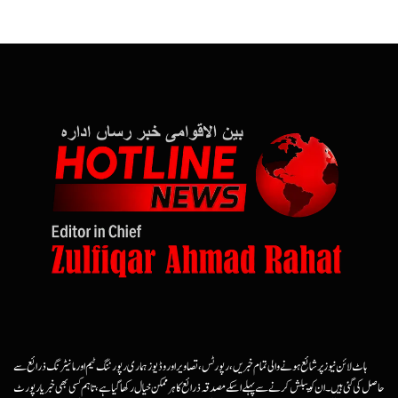
ہاٹ لائن نیوز پر شائع ہونے والی تمام خبریں، رپورٹس، تصاویر اور وڈیوز ہماری رپورٹنگ ٹیم اور مانیٹرنگ ذرائع سے
حاصل کی گئی ہیں۔ ان کو پبلش کرنے سے پہلے اسکے مصدقہ ذرائع کا ہرممکن خیال رکھا گیا ہے، تاہم کسی بھی خبر یا رپورٹ