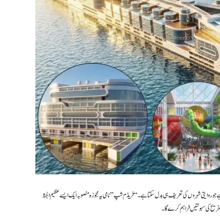
جو روایتی شہروں کی تعریف ہی بدل سکتا ہے۔ “فریڈم شپ” نامی یہ مجوزہ منصوبہ ایک ایسے عظیم الجثہ
 تفریح کی سہولتیں فراہم کرے گا۔