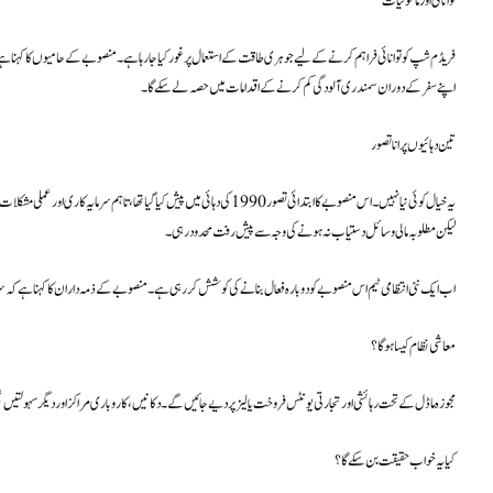
توانائی اور ماحولیات
فریڈم شپ کو توانائی فراہم کرنے کے لیے جوہری طاقت کے استعمال پر غور کیا جا رہا ہے۔ منصوبے کے حامیوں کا کہنا ہے ک
اپنے سفر کے دوران سمندری آلودگی کم کرنے کے اقدامات میں حصہ لے سکے گا۔
تین دہائیوں پرانا تصور
یہ خیال کوئی نیا نہیں۔ اس منصوبے کا ابتدائی تصور 1990 کی دہائی میں پیش کیا گی
لیکن مطلوبہ مالی وسائل دستیاب نہ ہونے کی وجہ سے پیش رفت محدود رہی۔
اب ایک نئی انتظامی ٹیم اس منصوبے کو دوبارہ فعال بنانے کی کوشش کر رہی ہے۔ منصوبے کے ذمہ داران کا کہنا ہے کہ س
معاشی نظام کیسا ہوگا؟
مجوزہ ماڈل کے تحت رہائشی اور تجارتی یونٹس فروخت یا لیز پر دیے جائیں گے۔ دکانیں، کاروباری مراکز اور دیگر سہولتیں
کیا یہ خواب حقیقت بن سکے گا؟