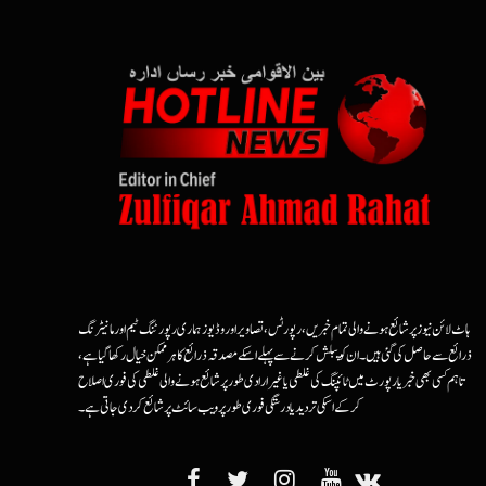
ہاٹ لائن نیوز پر شائع ہونے والی تمام خبریں، رپورٹس، تصاویر اور وڈیوز ہماری رپورٹنگ ٹیم اور مانیٹرنگ
ذرائع سے حاصل کی گئی ہیں۔ ان کو پبلش کرنے سے پہلے اسکے مصدقہ ذرائع کا ہرممکن خیال رکھا گیا ہے،
تاہم کسی بھی خبر یا رپورٹ میں ٹائپنگ کی غلطی یا غیرارادی طور پر شائع ہونے والی غلطی کی فوری اصلاح
کرکے اسکی تردید یا درستگی فوری طور پر ویب سائٹ پر شائع کردی جاتی ہے۔