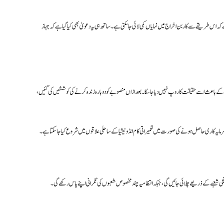
ہ اس طریقے سے کاربن اخراج میں نمایاں کمی لائی جا سکتی ہے۔ ساتھ ہی یہ دعویٰ بھی کیا گیا ہے کہ جہاز
ا تھا، تاہم سرمایہ کاری اور عملی مشکلات کے باعث اسے حقیقت کا روپ نہیں دیا جا سکا۔ بعد ازاں منصوبے کو دوبارہ زندہ کرنے کی کوششیں کی گئیں،
رمایہ کاری حاصل ہونے کی صورت میں تعمیراتی کام انڈونیشیا کے ساحلی علاقوں میں شروع کیا جا سکتا ہے۔
 نجی شعبے کے ذریعے چلائی جائیں گی، جبکہ انتظامیہ چند مخصوص شعبوں کی نگرانی اپنے پاس رکھے گی۔