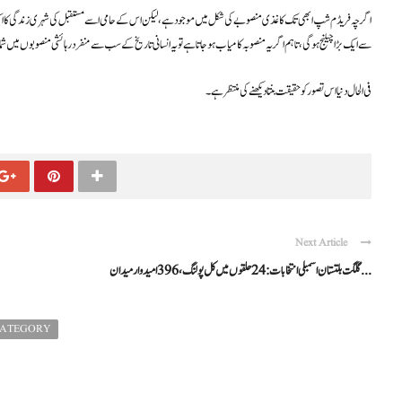
اگرچہ فریڈم شپ ابھی تک کاغذی منصوبے کی شکل میں موجود ہے، لیکن اس کے حامی اسے مستقبل کی شہری زندگی کا ایک منفر
سے ایک بڑا چیلنج ہوگی، تاہم اگر یہ منصوبہ کامیاب ہو جاتا ہے تو یہ انسانی تاریخ کے سب سے منفرد رہائشی منصوبوں میں شمار
فی الحال دنیا اس تصور کو حقیقت بنتا دیکھنے کی منتظر ہے۔
Next Article
گلگت بلتستان اسمبلی انتخابات: 24 حلقوں میں کل پولنگ، 396 امیدوار میدان ...
CATEGORY