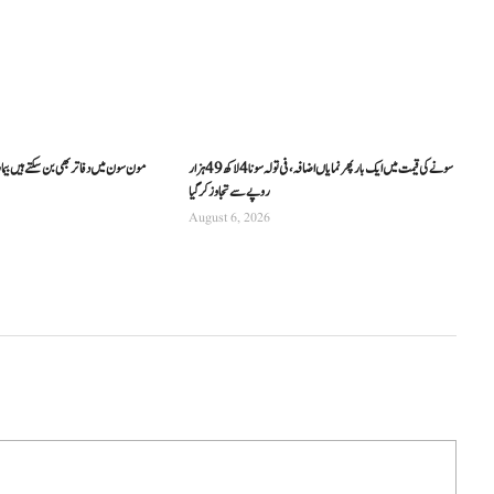
سونے کی قیمت میں ایک بار پھر نمایاں اضافہ، فی تولہ سونا 4 لاکھ 49 ہزار
مون سون میں دفاتر بھی بن سکتے ہیں بیما
روپے سے تجاوز کرگیا
August 6, 2026