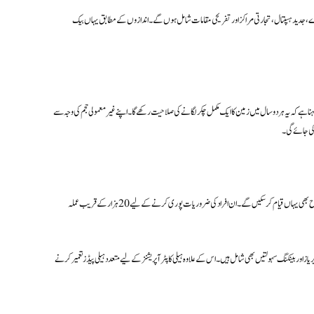
ہوگا۔ اس میں رہائشی اپارٹمنٹس، تعلیمی ادارے، جدید ہسپتال، تجارتی مراکز اور تفریحی مقامات شامل ہوں گے۔ اندازوں کے مطابق یہاں بیک
ا ہے کہ یہ ہر دو سال میں زمین کا ایک مکمل چکر لگانے کی صلاحیت رکھے گا۔ اپنے غیر معمولی حجم کی وجہ سے
کی جائے گی۔
اس تیرتے ہوئے شہر میں تقریباً 50 ہزار مستقل رہائشیوں کے لیے مکانات تعمیر کیے جائیں گے، جبکہ 10 ہزار تک سیاح بھی یہاں قیام کر سکیں گے۔ ان افراد کی ضروریات پوری کرنے کے لیے 20 ہزار کے قریب عملہ
ز اور بینکنگ سہولتیں بھی شامل ہیں۔ اس کے علاوہ ہیلی کاپٹر آپریشنز کے لیے متعدد ہیلی پیڈز تعمیر کرنے