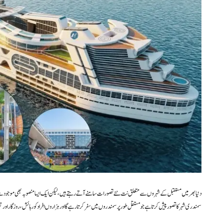
دنیا بھر میں مستقبل کے شہروں سے متعلق نت نئے تصورات سامنے آتے رہتے ہیں، لیکن ایک ایسا منصوبہ بھی موجود ہے 
سمندری شہر کا تصور پیش کرتا ہے جو مستقل طور پر سمندروں میں سفر کرتا رہے گا اور ہزاروں افراد کو رہائش، روزگار اور