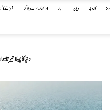
وبز
کاروبار
ویڈیو
اخبار
ذوالفقار راحت ویلاگز
آج کے کالمز
دنیا کا پہلا تیرتا 