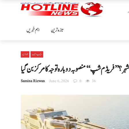
تازہ ترین
اہم خبریں
دلچسپ و عجیب
تازہ ترین
ہوا شہر؟ ’’فریڈم شپ‘‘ منصوبہ دوبارہ توجہ کا مرکز بن گیا
Samina Rizwan
June 6, 2026
0
36