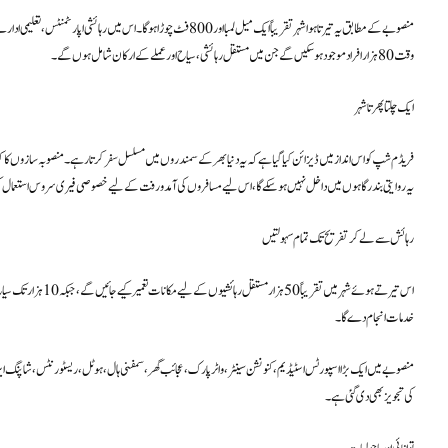
منصوبے کے مطابق یہ تیرتا ہوا شہر تقریباً ایک میل لمبا اور 800 فٹ چوڑا 
وقت 80 ہزار افراد موجود ہو سکیں گے جن میں مستقل رہائشی، سیاح اور عملے کے ارکان شامل ہوں گے۔
ایک چلتا پھرتا شہر
فریڈم شپ کو اس انداز میں ڈیزائن کیا گیا ہے کہ یہ دنیا بھر کے سمندروں میں مسلسل سفر کرتا رہے۔ منصوبہ سازوں کا کہن
یہ روایتی بندرگاہوں میں داخل نہیں ہو سکے گا، اس لیے مسافروں کی آمدورفت کے لیے خصوصی فیری سروس استعمال 
رہائش سے لے کر تفریح تک تمام سہولتیں
خدمات انجام دے گا۔
منصوبے میں ایک بڑا اسپورٹس اسٹیڈیم، کنونشن سینٹر، واٹر پارک، عجائب گھر، سمفنی ہال، ہوٹل، ریسٹورنٹس، شاپنگ ایریا
کی تجویز بھی دی گئی ہے۔