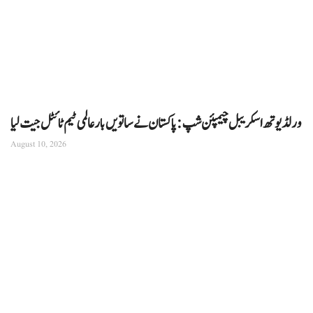
ورلڈ یوتھ اسکریبل چیمپئن شپ: پاکستان نے ساتویں بار عالمی ٹیم ٹائٹل جیت لیا
August 10, 2026