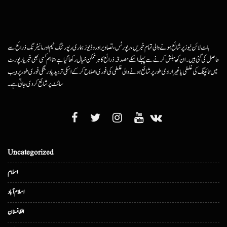
ہاٹ لائن نیوز پر شائع ہونے والی تمام خبریں، رپورٹس، تصاویر اور وڈیوز ہماری رپورٹنگ ٹیم اور مانیٹرنگ ذرائع سے
حاصل کی گئی ہیں۔ ان کو پبلش کرنے سے پہلے اسکے مصدقہ ذرائع کا ہرممکن خیال رکھا گیا ہے، تاہم کسی بھی خبر یا رپورٹ
میں ٹائپنگ کی غلطی یا غیرارادی طور پر شائع ہونے والی غلطی کی فوری اصلاح کرکے اسکی تردید یا درستگی فوری طور پر ویب
سائٹ پر شائع کردی جاتی ہے۔
Uncategorized
اسلام
اسلام آباد
افغانستان