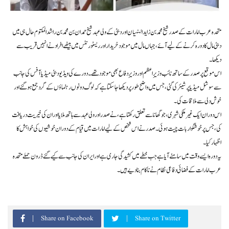
متحدہ عرب امارات کے صدر شیخ محمد بن زاید النہیان اور دبئی کے ولی عہد شیخ حمدان بن محمد بن راشد المکتوم حال ہی میں
دبئی مال کا دورہ کرنے کے لیے آئے، جہاں مال میں موجود خریدار اور ریسٹورنٹس میں بیٹھے افراد نے انہیں قریب سے
دیکھا۔
اس موقع پر صدر کے ساتھ نائب وزیرِ اعظم اور وزیرِ دفاع بھی موجود تھے۔ دورے کی ویڈیو دبئی میڈیا آفس کی جانب
سے سوشل میڈیا پر شیئر کی گئی، جس میں واضح طور پر دیکھا جا سکتا ہے کہ لوگ دونوں رہنماؤں کے گرد جمع ہو گئے اور
خوش دلی سے ملاقات کی۔
اس دوران ایک غیر ملکی شہری، جو گھانا سے تعلق رکھتا ہے، نے صدر اور ولی عہد سے ہاتھ ملایا اور ان کی خیریت دریافت
کی، جس پر خوشگوار بات چیت ہوئی۔ صدر نے اس شخص کے لیے امارات میں قیام کے دوران خوشیوں کی خواہش کا
اظہار کیا۔
یہ دورہ ایسے وقت میں سامنے آیا ہے جب خطے میں کشیدگی جاری ہے اور ایران کی جانب سے کیے گئے ڈرون حملے متحدہ
عرب امارات کے فضائی دفاعی نظام نے ناکام بنا دیے ہیں۔
Share on Facebook
Share on Twitter