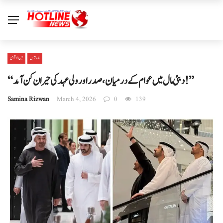
تازہ ترین
بین الا قوامی
“دبئی مال میں عوام کے درمیان، صدر اور ولی عہد کی حیران کن آمد!”
Samina Rizwan
March 4, 2026
0
139