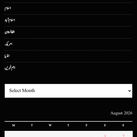
اسلام
اسلام آباد
افغانستان
امریکہ
انڈیا
اہم خبریں
August 2026
M
T
W
T
F
S
S
1
2