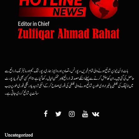
ہاٹ لائن نیوز پر شائع ہونے والی تمام خبریں، رپورٹس، تصاویر اور وڈیوز ہماری رپورٹنگ ٹیم اور مانیٹرنگ ذرائع سے
حاصل کی گئی ہیں۔ ان کو پبلش کرنے سے پہلے اسکے مصدقہ ذرائع کا ہرممکن خیال رکھا گیا ہے، تاہم کسی بھی خبر یا رپورٹ
میں ٹائپنگ کی غلطی یا غیرارادی طور پر شائع ہونے والی غلطی کی فوری اصلاح کرکے اسکی تردید یا درستگی فوری طور پر ویب
سائٹ پر شائع کردی جاتی ہے۔
Uncategorized