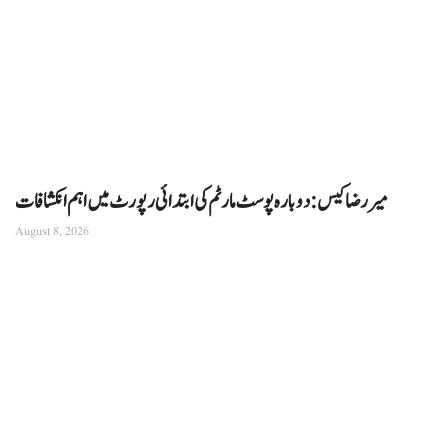
میر رضا کیس: دوبارہ پوسٹ مارٹم کی ابتدائی رپورٹ میں اہم انکشافات
August 8, 2026