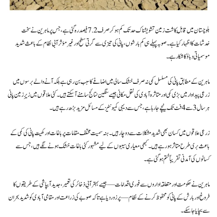
بلوچستان میں قابلِ کاشت زمین تشویشناک حد تک کم ہوکر صرف 7.2 فیصد رہ گئی ہے، جس پر ماہرین نے سخت
خدشات کا اظہار کیا ہے۔ صوبہ پہلے ہی کم بارشوں، پانی کی تیزی سے گرتی سطح اور غیر مؤثر آبی نظام کے باعث شدید
موسمیاتی دباؤ کا شکار ہے۔
ماہرین کے مطابق پانی کی مسلسل کمی نہ صرف خشک سالی میں اضافے کا سبب بن رہی ہے بلکہ آنے والے برسوں میں
زرعی پیداوار میں بڑی کمی اور متاثرہ آبادی کی نقل مکانی جیسے سنگین نتائج سامنے آسکتے ہیں۔ کئی علاقوں میں زیرِ زمین پانی
ہر سال 3 سے 4 فٹ تک نیچے جا رہا ہے، جس سے دیہی کمیونٹیز کے مسائل مزید بڑھ رہے ہیں۔
زرعی علاقوں میں کسان بھی شدید مشکلات سے دوچار ہیں۔ ہنہ سمیت مختلف مقامات پر باغات اور کھیت پانی کی کمی کے
باعث بری طرح متاثر ہو رہے ہیں۔ کبھی معیاری سیبوں کے لیے مشہور کئی باغات خشک ہونے لگے ہیں، جس سے
کسانوں کی آمدنی تقریباً ختم ہو گئی ہے۔
ماہرین نے حکومت اور متعلقہ اداروں سے فوری اقدامات—جیسے بہتر آبی ذخائر کی تعمیر، جدید آبپاشی کے طریقوں کا
فروغ اور بارش کے پانی کو محفوظ کرنے کے نظام—پر زور دیا ہے تاکہ صوبے کی زراعت اور مقامی آبادی کو شدید بحران
سے بچایا جاسکے۔