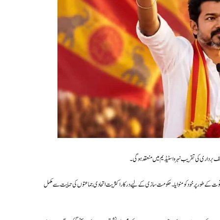
ف برداری کی تقریب نہرو اسٹیڈیم میں منعقد ہوگی۔
ابات میں 234 میں سے 108 نشستیں حاصل کر کے بڑی سیاسی قوت کے طور پر خود کو منوایا۔ حکومت سازی کے لیے درکار اکثریت اتحادی جماعتوں کی حمایت سے مکمل