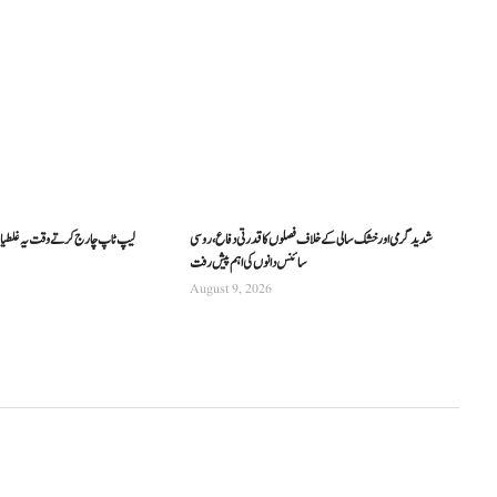
شدید گرمی اور خشک سالی کے خلاف فصلوں کا قدرتی دفاع، روسی
لیپ ٹاپ چارج کرتے وقت یہ غلطیاں ن
سائنس دانوں کی اہم پیش رفت
August 9, 2026