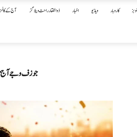
وبز
کاروبار
ویڈیو
اخبار
ذوالفقار راحت ویلاگز
آج کے کالمز
جوزف وجے آج تام