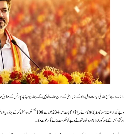
جوزف وجے آج بھارتی ریاست تامل ناڈو کے وزیراعلیٰ کے طور پر حلف اٹھائیں گے۔ بھارتی میڈیا رپورٹس کے مطابق حل
وجے کی جماعت تامیلاگا ویٹری کازگام نے ریاستی انتخ
ہوگئی، جس کے بعد گورنر راجندر وشواناتھ نے وجے کو حکومت بنانے کی دعوت دی۔