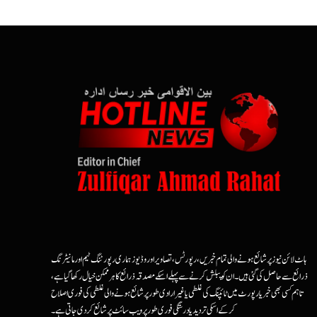
ہاٹ لائن نیوز پر شائع ہونے والی تمام خبریں، رپورٹس، تصاویر اور وڈیوز ہماری رپورٹنگ ٹیم اور مانیٹرنگ
ذرائع سے حاصل کی گئی ہیں۔ ان کو پبلش کرنے سے پہلے اسکے مصدقہ ذرائع کا ہرممکن خیال رکھا گیا ہے،
تاہم کسی بھی خبر یا رپورٹ میں ٹائپنگ کی غلطی یا غیرارادی طور پر شائع ہونے والی غلطی کی فوری اصلاح
کرکے اسکی تردید یا درستگی فوری طور پر ویب سائٹ پر شائع کردی جاتی ہے۔