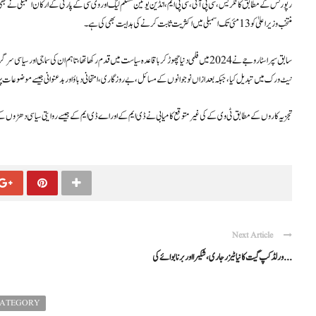
منتخب وزیراعلیٰ کو 13 مئی تک اسمبلی میں اکثریت ثابت کرنے کی ہدایت بھی کی ہے۔
نیٹ ورک میں تبدیل کیا، جبکہ بعد ازاں نوجوانوں کے مسائل، بے روزگاری، امتحانی دباؤ اور بدعنوانی جیسے موضوعات 
تجزیہ کاروں کے مطابق ٹی وی کے کی غیر متوقع کامیابی نے ڈی ایم کے اور اے ڈی ایم کے جیسے روایتی سیاسی دھڑوں کے اث
Next Article
ورلڈ کپ گیت کا نیا ٹیزر جاری، شکیرا اور برنا بوائے کی ...
CATEGORY