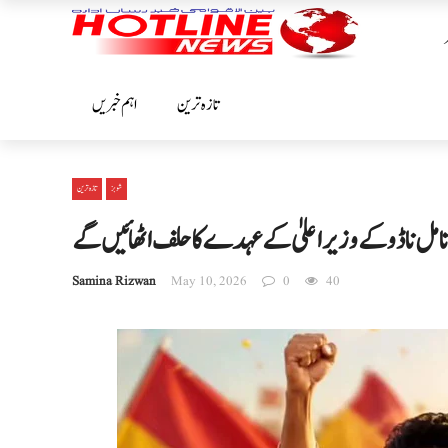
تازہ ترین
اہم خبریں
شوبز
تازہ ترین
ل ناڈو کے وزیراعلیٰ کے عہدے کا حلف اٹھائیں گے
Samina Rizwan
May 10, 2026
0
40