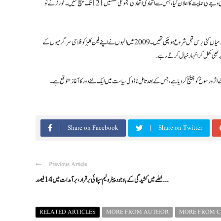
رپورٹس کے مطابق کانگریس، سی پی آئی، سی پی ایم، انڈین یونین مسلم لیگ اور وی سی کے پارٹی کے ارکان اسمبلی نے بھی وجے کی حمایت کا اعلان کیا، جس سے اتحادی اتحاد کی مجموعی نشستیں 121 تک پہنچ گئیں۔ گورنر نے نو
سابق سپر اسٹار وجے نے 2024 میں فلمی دنیا چھوڑ کر باقاعدہ سیاست میں قدم رکھا تھا، تاہم ان کی سماجی اور سیاسی سرگرمیاں کئی برس قبل شروع ہو چکی تھیں۔ 2009 میں انہوں نے اپنے فین کلبز کو فلاحی سرگرمیوں کے
پر بھی کھل کر اظہار خیال کرتے رہے۔
ر و رسوخ کو چیلنج کر دیا ہے، جس کے بعد تامل ناڈو کی سیاست میں ایک نئے دور کا آغاز متوقع ہے۔
Share on Facebook
Share on Twitter
Previous Article
خطے میں کشیدگی کے باوجود پیٹرولیم سپلائی برقرار، برآمدات میں 14 فیصد ...
RELATED ARTICLES
MORE FROM AUTHOR
MORE FROM 