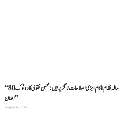
“80 سالہ نظام ناکام، بڑی اصلاحات ناگزیر ہیں: محسن نقوی کا دوٹوک
اعلان”
August 6, 2026