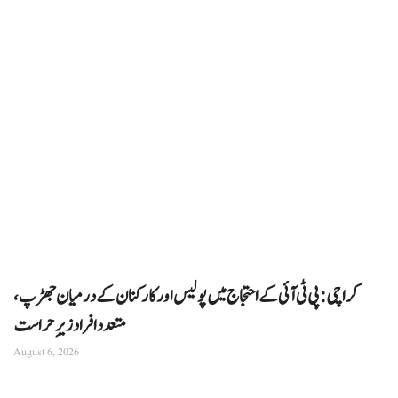
کراچی: پی ٹی آئی کے احتجاج میں پولیس اور کارکنان کے درمیان جھڑپ،
متعدد افراد زیرِ حراست
August 6, 2026