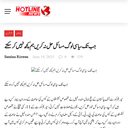
پاکستان
اہم خبریں
جب تک سیاسی لوگ مسائل حل نہ کریں ہم کچھ نہیں کر سکتے
Samina Rizwan
June 19, 2025
0
339
جب تک سیاسی لوگ مسائل حل نہ کریں ہم کچھ نہیں کر وہ سکتے
سپریم کورٹ آف پاکستان کے جج جمال مندوخیل نے مخصوص نشستوں کے کیس کی سماعت کے دوران ریمارکس دیے
ہیں کہ آپ سیاسی مسائل خود حل کریں، ججز نے اصلاحات نہیں کرنی، سپریم کورٹ کے 11 رکنی بینچ نے مخصوص
نشستوں کے کیس کی سماعت کی، پی۔ ٹی۔ آئی کے وکیل سلمان اکرم نے دلائل دیے، جسٹس مندوخیل نے سماعت کے
دوران ریمارکس دیے کہ جتنی باتیں آج آپ کر رہے وہ مرکزی کیس میں کرنی چاہیے تھیں، مرکزی کیس میں آپ