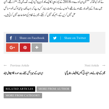
نے خود کہا تھا کہ نشستیں ان کو دے دو، 2018 کے نیوز پیپرز کا ایک کارٹون یاد آیا، ایک رنگ میں 2 ریسلرز تھے، جن
میں سے 1 کے ہاتھ بندھے ہوئے تھے، انہوں نے دورانِ سماعت ریمارکس دیے کہ جب تک سیاسی لوگ خود مسائل
حل نہیں کریں گے، ہم کچھ نہیں کر سکتے، ججز نے نظام کی اصلاحات نہیں کرنی ہیں۔
Share on Facebook
Share on Twitter
Previous Article
Next Article
ججز کے تبادلے اور سنیارٹی کیس کا فیصلہ سنا دیا گیا
ایران کے میزائل حملے سے سوروقا اسپتال تباہ
RELATED ARTICLES
MORE FROM AUTHOR
MORE FROM CATEGORY