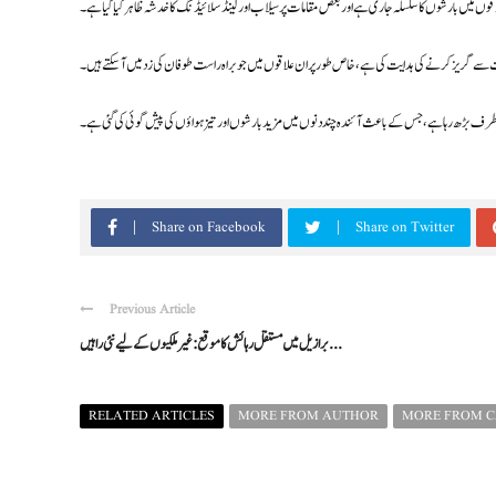
وں میں بارشوں کا سلسلہ جاری ہے اور بعض مقامات پر سیلاب اور لینڈ سلائیڈنگ کا خدشہ ظاہر کیا گیا ہے۔
کت سے گریز کرنے کی ہدایت کی ہے، خاص طور پر ان علاقوں میں جو براہ راست طوفان کی زد میں آ سکتے ہیں۔
ی طرف بڑھ رہا ہے، جس کے باعث آئندہ چند دنوں میں مزید بارشوں اور تیز ہواؤں کی پیش گوئی کی گئی ہے۔
Share on Facebook
Share on Twitter
Previous Article
برازیل میں مستقل رہائش کا موقع: غیر ملکیوں کے لیے نئی راہیں ...
RELATED ARTICLES
MORE FROM AUTHOR
MORE FROM 