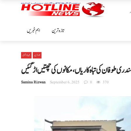
تازہ ترین
اہم خبریں
تازہ ترین
بین الا قوامی
ندری طوفان کی تباہ کاریاں، مکانوں کی چھتیں اڑگئیں
Samina Rizwan
September 6, 2025
0
370