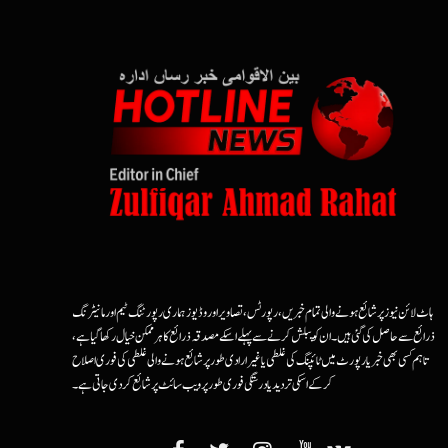
ہاٹ لائن نیوز پر شائع ہونے والی تمام خبریں، رپورٹس، تصاویر اور وڈیوز ہماری رپورٹنگ ٹیم اور مانیٹرنگ
ذرائع سے حاصل کی گئی ہیں۔ ان کو پبلش کرنے سے پہلے اسکے مصدقہ ذرائع کا ہرممکن خیال رکھا گیا ہے،
تاہم کسی بھی خبر یا رپورٹ میں ٹائپنگ کی غلطی یا غیرارادی طور پر شائع ہونے والی غلطی کی فوری اصلاح
کرکے اسکی تردید یا درستگی فوری طور پر ویب سائٹ پر شائع کردی جاتی ہے۔