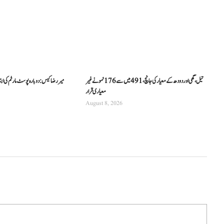
تیل، گھی اور دودھ کے معیار کی جانچ، 491 میں سے 176 نمونے غیر
میر رضا کیس: دوبارہ پوسٹ مارٹم کی اب
معیاری قرار
August 8, 2026