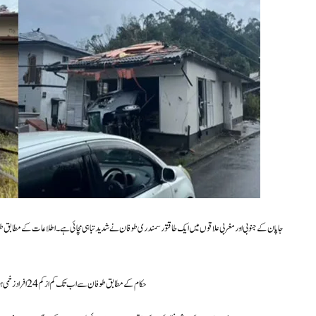
جاپان کے جنوبی اور مغربی علاقوں میں ایک طاقتور سمندری طوفان نے شدید تباہی مچائی ہے۔ اطلاعات کے مطابق طوفا
حکام کے مطابق طوفان سے اب تک کم از کم 24 افراد زخمی ہو چکے ہیں جبکہ 220 سے زائد عمارتوں کو نقصان پہنچا ہے۔ کئی شہروں میں بجلی کی فراہمی بھی متاثر ہوئی ہے۔