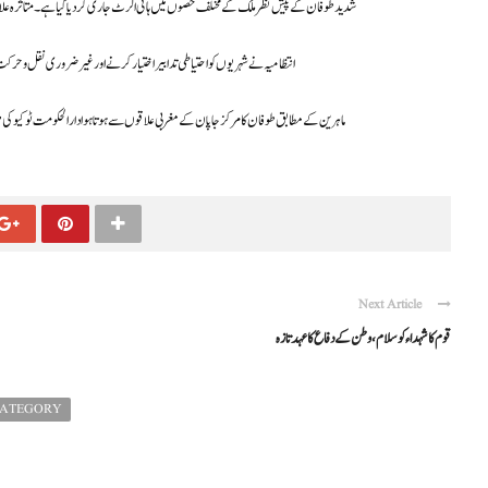
شدید طوفان کے پیش نظر ملک کے مختلف حصوں میں ہائی الرٹ جاری کر دیا گیا ہے۔ متاثرہ علاق
انتظامیہ نے شہریوں کو احتیاطی تدابیر اختیار کرنے اور غیر ضروری نقل و حر
ماہرین کے مطابق طوفان کا مرکز جاپان کے مغربی علاقوں سے ہوتا ہوا دارالحکومت ٹوکیو ک
Next Article
قوم کا شہداء کو سلام، وطن کے دفاع کا عہد تازہ
CATEGORY