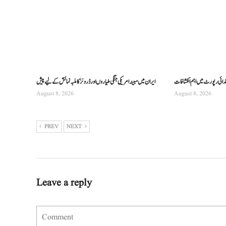
تدائی رپورٹ میں اہم انکشافات
ایران میں مبینہ امریکی جنگی طیاروں اور ڈرونز کا ملبہ نمائش کے لیے پیش
August 8, 2026
August 8, 2026
PREV
NEXT
Leave a reply