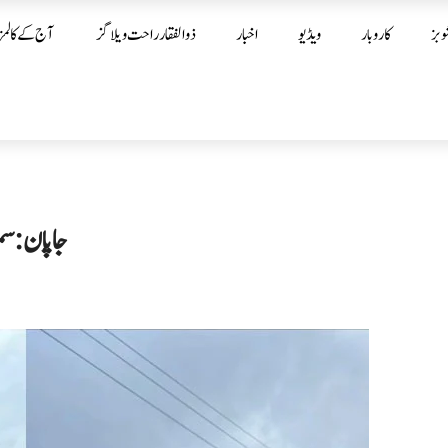
وبز
کاروبار
ویڈیو
اخبار
ذوالفقار راحت ویلاگز
آج کے کالمز
جاپان : سم