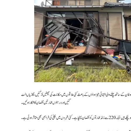
ن کے ساتھ چلنے والی انتہائی تیز ہواؤں کے باعث کئی علاقوں میں مکانات کی چھتیں اُڑ گئیں، گاڑیاں الٹ
گئیں اور درجنوں عمارتیں نقصان کا شکار ہوئیں۔