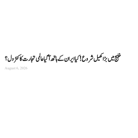
خلیج میں بڑا کھیل شروع! کیا ایران کے ہاتھ آ گیا عالمی تجارت کا کنٹرول؟
August 6, 2026