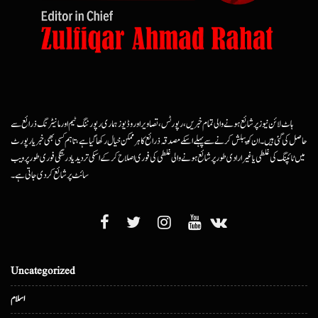
ہاٹ لائن نیوز پر شائع ہونے والی تمام خبریں، رپورٹس، تصاویر اور وڈیوز ہماری رپورٹنگ ٹیم اور مانیٹرنگ ذرائع سے
حاصل کی گئی ہیں۔ ان کو پبلش کرنے سے پہلے اسکے مصدقہ ذرائع کا ہرممکن خیال رکھا گیا ہے، تاہم کسی بھی خبر یا رپورٹ
میں ٹائپنگ کی غلطی یا غیرارادی طور پر شائع ہونے والی غلطی کی فوری اصلاح کرکے اسکی تردید یا درستگی فوری طور پر ویب
سائٹ پر شائع کردی جاتی ہے۔
Uncategorized
اسلام