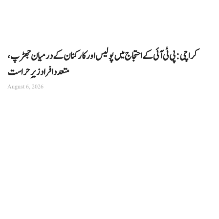
کراچی: پی ٹی آئی کے احتجاج میں پولیس اور کارکنان کے درمیان جھڑپ،
متعدد افراد زیرِ حراست
August 6, 2026