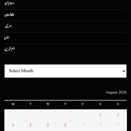
اسلام آباد
افغانستان
امریکہ
انڈیا
اہم خبریں
August 2026
M
T
W
T
F
S
S
1
2
3
4
5
6
7
8
9