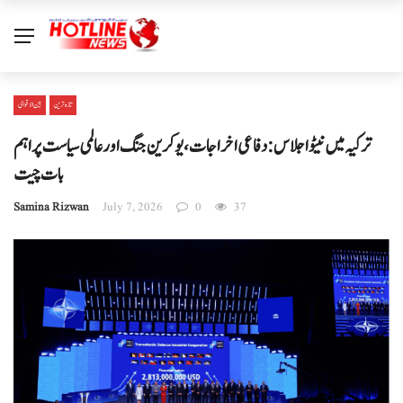
تازہ ترین
بین الا قوامی
ترکیہ میں نیٹو اجلاس: دفاعی اخراجات، یوکرین جنگ اور عالمی سیاست پر اہم
بات چیت
Samina Rizwan
July 7, 2026
0
37