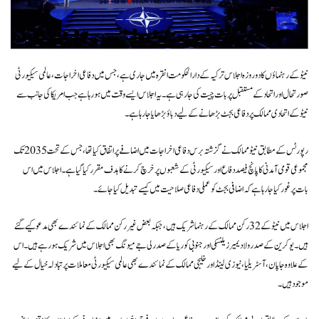
نیٹو کے رہنماؤں کا دو روزہ اجلاس ترکیہ کے دارالحکومت انقرہ میں جاری ہے، جس میں دفاعی اخراجات، عالمی سیکیورٹی
صورتحال اور اتحاد کے مستقبل پر بات چیت کی جا رہی ہے۔ یہ اجلاس ایسے وقت میں ہو رہا ہے جب امریکا کی جانب سے
نیٹو کے اتحادی ممالک پر دفاعی بجٹ بڑھانے کے لیے دباؤ بڑھایا جا رہا ہے۔
رپورٹس کے مطابق نیٹو ممالک نے گزشتہ برس دفاعی اخراجات میں اضافے پر اتفاق کیا تھا، جس کے تحت 2035 تک
مجموعی قومی آمدنی کا پانچ فیصد دفاع اور سیکیورٹی کے شعبوں پر خرچ کرنے کا ہدف مقرر کیا گیا ہے۔ اجلاس میں اس
بات پر غور کیا جا رہا ہے کہ اضافی بجٹ کو عملی دفاعی صلاحیت میں کیسے تبدیل کیا جائے۔
اجلاس میں نیٹو کے 32 رکن ممالک کے رہنما شریک ہیں، جبکہ بعض غیر رکن ممالک کے نمائندے بھی مدعو کیے گئے
ہیں۔ یوکرین کے صدر ولادیمیر زیلنسکی اور جنوبی کوریا کے صدر لی جے میونگ بھی اجلاس میں شریک ہو رہے ہیں۔ اس
کے علاوہ جاپان، آسٹریلیا، نیوزی لینڈ اور خلیجی ممالک کے نمائندے بھی عالمی سیکیورٹی معاملات پر تبادلہ خیال کے لیے
موجود ہیں۔