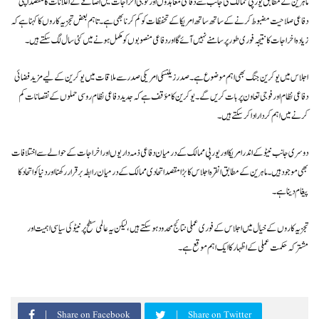
ماہرین کے مطابق یورپی ممالک کی جانب سے دفاعی معاہدوں اور فوجی اخراجات میں اضافے کے اعلانات کا مقصد اپنی
دفاعی صلاحیت مضبوط کرنے کے ساتھ ساتھ امریکا کے تحفظات کو کم کرنا بھی ہے۔ تاہم بعض تجزیہ کاروں کا کہنا ہے کہ
زیادہ اخراجات کا نتیجہ فوری طور پر سامنے نہیں آئے گا اور دفاعی منصوبوں کو مکمل ہونے میں کئی سال لگ سکتے ہیں۔
اجلاس میں یوکرین جنگ بھی اہم موضوع ہے۔ صدر زیلنسکی امریکی صدر سے ملاقات میں یوکرین کے لیے مزید فضائی
دفاعی نظام اور فوجی تعاون پر بات کریں گے۔ یوکرین کا مؤقف ہے کہ جدید دفاعی نظام روسی حملوں کے نقصانات کم
کرنے میں اہم کردار ادا کر سکتے ہیں۔
دوسری جانب نیٹو کے اندر امریکا اور یورپی ممالک کے درمیان دفاعی ذمہ داریوں اور اخراجات کے حوالے سے اختلافات
بھی موجود ہیں۔ ماہرین کے مطابق انقرہ اجلاس کا بڑا مقصد اتحادی ممالک کے درمیان رابطہ برقرار رکھنا اور دنیا کو اتحاد کا
پیغام دینا ہے۔
تجزیہ کاروں کے خیال میں اجلاس کے فوری عملی نتائج محدود ہو سکتے ہیں، لیکن یہ عالمی سطح پر نیٹو کی سیاسی اہمیت اور
مشترکہ حکمت عملی کے اظہار کا ایک اہم موقع ہے۔
Share on Facebook
Share on Twitter