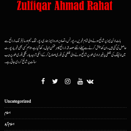
ہاٹ لائن نیوز پر شائع ہونے والی تمام خبریں، رپورٹس، تصاویر اور وڈیوز ہماری رپورٹنگ ٹیم اور مانیٹرنگ ذرائع سے
حاصل کی گئی ہیں۔ ان کو پبلش کرنے سے پہلے اسکے مصدقہ ذرائع کا ہرممکن خیال رکھا گیا ہے، تاہم کسی بھی خبر یا رپورٹ
میں ٹائپنگ کی غلطی یا غیرارادی طور پر شائع ہونے والی غلطی کی فوری اصلاح کرکے اسکی تردید یا درستگی فوری طور پر ویب
سائٹ پر شائع کردی جاتی ہے۔
Uncategorized
اسلام
اسلام آباد