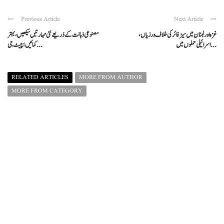
Previous Article
Next Article
غزہ اور لبنان میں سیز فائر کی خلاف ورزیاں،
مصنوعی ذہانت کے ذریعے نئی مہارتیں سیکھیں، بہتر
اسرائیلی حملوں میں ...
کمائیں ؛ چیٹ جی ...
RELATED ARTICLES
MORE FROM AUTHOR
MORE FROM CATEGORY