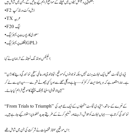
ملکیتی پروفیشنل لیگوں میں کھیلنے کے مواقع فراہم کیے جائیں گے، جن میں شامل ہیں:
• F2 ڈبل وکٹ ورلڈ کپ
• TX عربیہ
• F20 لیگ
• سعودی کارپوریٹ پریمیئر لیگ
• گلف پریمیئر لیگ (GPL)
انفینکس ہولڈنگ لمیٹڈ کے ترجمان نے کہا:
“بی دی نیکسٹ محض ایک ٹیلنٹ ہنٹ نہیں، بلکہ نوجوانوں کو موقع، ٹیکنالوجی اور عالمی سطح پر نمائندگی دینے کا وژن
ہے۔ ہمارا مقصد ہے کہ ہر باصلاحیت کرکٹر کو — چاہے وہ گلی محلے سے ہو یا کسی چھوٹے شہر سے — میدان سے لے کر
بین الاقوامی اسٹیڈیم تک پہنچنے کا موقع فراہم کیا جائے۔”
“From Trials to Triumph” کے نعرے کے ساتھ، “بی دی نیکسٹ” کھیلوں کے ایک نئے عہد کی
نمائندگی کرتا ہے — جہاں ٹیلنٹ کو تلاش، تربیت اور تسلیم کرنے کے طریقے جدید خطوط پر استوار کیے جا رہے ہیں۔
اس موقع پر ممتاز شخصیات نے شرکت کی جن میں شامل تھے: