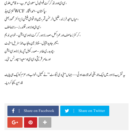
سی ای او ورلڈ کرکٹ فیسٹیول سعودی عرب – وقاص علوی،
کنٹری ہیڈ WCF پاکستان – احمد افتخار،
میاں امجد فرزند، خلیل الرحمٰن قمر، بین الاقوامی فیشن ڈیزائنر محمود بھٹی،
سی ای او لاہور قلندرز – رانا عاطف،
کرکٹرز عاصف اور عمر اکمل، صدر لاہور کرکٹ ایسوسی ایشن – خواجہ ندیم،
میجر جاوید اقبال – چیئرمین پنجاب انڈسٹریل اسٹیٹ،
چوہدری طاہر – صدر کیبل آپریٹرز ایسوسی ایشن،
اور عامر قریشی و سی ای او سعید اسپورٹس سٹی۔
یہ تقریب لاہور میں ایک تاریخی لمحہ ثابت ہوئی — جہاں “بی دی نیکسٹ” نے کھیل، خواب اور عزم کو ایک ہی پلیٹ
فارم پر یکجا کر دیا۔
Share on Facebook
Share on Twitter