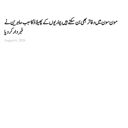
مون سون میں دفاتر بھی بن سکتے ہیں بیماریوں کے پھیلاؤ کا سبب، ماہرین نے
خبردار کر دیا
August 6, 2026