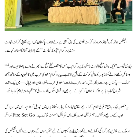
انفینکس ہولڈنگ لمیٹڈ، جو ورلڈ کرکٹ فیسٹیول کی بانی کمپنی ہے، نے لاہور، پاکستان میں اپنے انقلابی کرکٹ ٹیلنٹ
ہنٹ پروگرام “بی دی نیکسٹ” کے باضابطہ آغاز کا اعلان کیا ہے۔
“بی دی نیکسٹ” ایک عالمی سطح کا ٹیلنٹ ڈسکوری پروگرام ہے جس کا مقصد نچلی سطح سے ابھرنے والے باصلاحیت اور کم
وسائل رکھنے والے کھلاڑیوں کو عالمی کرکٹ کے افق پر لانا ہے۔ یہ پروگرام سعودی عرب میں قائم بنیاد کے ساتھ آٹھ
ممالک — پاکستان، بھارت، بنگلہ دیش، متحدہ عرب امارات، سعودی عرب، قطر، عمان، اور نیپال — میں بیک وقت
شروع کیا جا رہا ہے، تاکہ نوجوان کرکٹرز کے لیے بین الاقوامی لیگوں تک رسائی کا منظم راستہ فراہم کیا جا سکے۔
یہ منصوبہ ایک جامع ترقیاتی نظام کے ذریعے مقامی ٹیلنٹ کو پیشہ ور کھلاڑیوں میں تبدیل کرتا ہے۔ اس میں ورچوئل
ٹرائلز، Fire Set Go ایپ کے ذریعے ڈیجیٹل رجسٹریشن، اور ہر ملک میں فزیکل اسسمنٹ شامل ہے۔
ہر ملک سے بہترین کارکردگی دکھانے والے کھلاڑی ایلیٹ کیمپس کے لیے منتخب ہوں گے، جہاں سے انہیں انفینکس کی