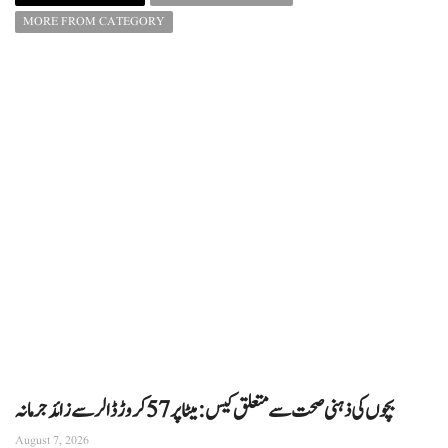
MORE FROM CATEGORY
بچوں کی ذہنی صحت سے متعلق کیس: میٹا پر 57 کروڑ ڈالر سے زائد جرمانہ
August 7, 2026