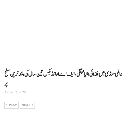
عالمی منڈی میں غذائی اشیا مہنگی، ایف اے او انڈیکس تین سال کی بلند ترین سطح
پر
August 7, 2026
PREV
NEXT