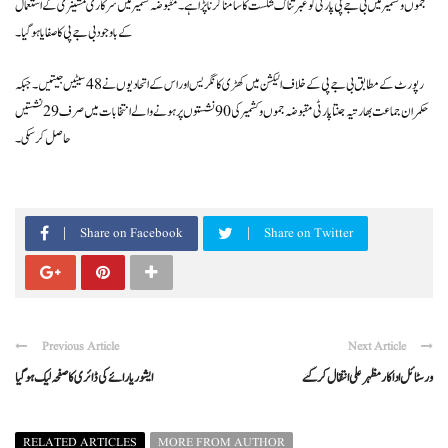
جموں و کشمیر میں بی جے پی پارٹی کو عبرتناک شکست کا سامنا کرنا پڑا ہے۔ مقبوضہ کشمیر میں سرکاری مشینری کے استعمال
کے باوجود بی جے پی کا صفایا ہو گیا۔
رپورٹ کے مطابق بی جے پی کے خلاف الیکشن میں کھڑی کانگریس اور اس کے اتحادیوں نے 48 سیٹیں جیتیں۔ جبکہ
حکمران جماعت بھارتیہ جنتا پارٹی مقبوضہ جموں و کشمیر کی 90 نشستوں پر ہونے والے انتخابات میں صرف 29 نشستیں
حاصل کر سکی۔
Share on Facebook
Share on Twitter
Previous Article
Next Article
ورسٹائل اداکار مظہر علی انتقال کر گئے
ایشوریا رائے کی ڈائری کا صفحہ لیک ہو گیا
RELATED ARTICLES
MORE FROM AUTHOR