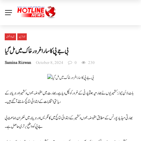
تازہ ترین
بین الا قوامی
بی جے پی کاسارا غرورخاک میں مل گیا
Samina Rizwan
October 8, 2024
0
230
ہاٹ لائن نیوز : کشمیریوں نے بھارتیہ جنتا پارٹی کے غرور کو کچل دیا ہے۔ بھارت میں مقبوضہ جموں و کشمیر اور ہریانہ کے
ریاستی انتخابات کے ابتدائی نتائج سامنے آ گئے ہیں۔
بھارتی میڈیا رپورٹس کے مطابق مقبوضہ جموں و کشمیر کے ابتدائی نتائج میں کانگریس اور ہریانہ میں حکمران جماعت بی
جے پی کو واضح برتری حاصل ہے۔