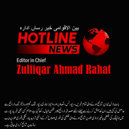
ہاٹ لائن نیوز پر شائع ہونے والی تمام خبریں، رپورٹس، تصاویر اور وڈیوز ہماری رپورٹنگ ٹیم اور مانیٹرنگ ذرائع سے
حاصل کی گئی ہیں۔ ان کو پبلش کرنے سے پہلے اسکے مصدقہ ذرائع کا ہرممکن خیال رکھا گیا ہے، تاہم کسی بھی خبر یا رپورٹ
میں ٹائپنگ کی غلطی یا غیرارادی طور پر شائع ہونے والی غلطی کی فوری اصلاح کرکے اسکی تردید یا درستگی فوری طور پر ویب
سائٹ پر شائع کردی جاتی ہے۔