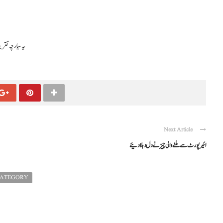
یہ سیارچہ تقریباً 500 میٹر طویل ہے ، یہ سیارچہ جس جگہ ٹکرائے گا اس سے 965 کلو میٹر دور تک خوب تباہی پھ
Next Article
ائیرپورٹ سے ملنے والی چیز نے دل دہلا دئیے
CATEGORY