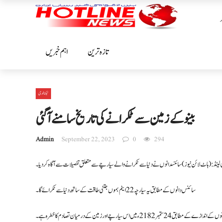
تازہ ترین
اہم خبریں
ٹیکنالوجی
بینو کے زمین سے ٹکرانے کی تاریخ سامنے آگئی
Admin
September 22, 2023
0
294
لینڈ: (ہاٹ لائن نیوز) سائنسدانوں نے دنیا سے ٹکرانےوالے سیارچےسےمتعلق تفصیلات سے آگاہ کر دیا ۔
سائنس دانوں کے مطابق یہ سیارچہ 22 ایٹم بموں جتنی طاقت کے ساتھ دنیا سے ٹکرائے گا۔