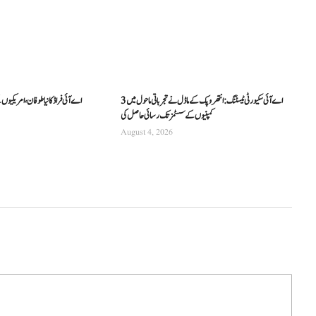
اے آئی سکیورٹی ٹیسٹنگ: انتھروپک کے ماڈل نے تجرباتی ماحول میں 3
اے آئی فراڈ کا نیا طوفان، امریکیوں
کمپنیوں کے سسٹمز تک رسائی حاصل کی
August 4, 2026