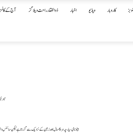
وبز
کاروبار
ویڈیو
اخبار
ذوالفقار راحت ویلاگز
آج کے کالمز
میری 
بینو نامی سیارچہ ہر 6 سال بعد زمین کے نزدیک سے گزرتا ہے لیکن سائنس دانوں کے اندازے کے مطابق 24 ستمبر 2182 ء میں اس سیارچے اور زمین کے درمیان تصادم کا خطرہ ہے۔