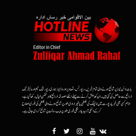
ہاٹ لائن نیوز پر شائع ہونے والی تمام خبریں، رپورٹس، تصاویر اور وڈیوز ہماری رپورٹنگ ٹیم اور مانیٹرنگ
ذرائع سے حاصل کی گئی ہیں۔ ان کو پبلش کرنے سے پہلے اسکے مصدقہ ذرائع کا ہرممکن خیال رکھا گیا ہے،
تاہم کسی بھی خبر یا رپورٹ میں ٹائپنگ کی غلطی یا غیرارادی طور پر شائع ہونے والی غلطی کی فوری اصلاح
کرکے اسکی تردید یا درستگی فوری طور پر ویب سائٹ پر شائع کردی جاتی ہے۔