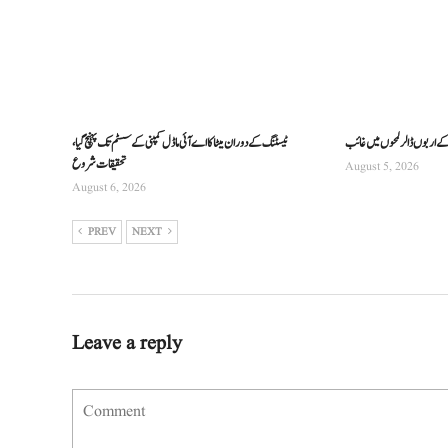
 کے اربوں ڈالر لمحوں میں غائب
ٹیسٹنگ کے دوران میٹا کا اے آئی ماڈل کمپنی کے سسٹم تک پہنچ گیا،
تحقیقات شروع
August 5, 2026
August 6, 2026
PREV
NEXT
Leave a reply