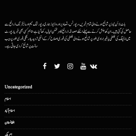
ہاٹ لائن نیوز پر شائع ہونے والی تمام خبریں، رپورٹس، تصاویر اور وڈیوز ہماری رپورٹنگ ٹیم اور مانیٹرنگ ذرائع سے
حاصل کی گئی ہیں۔ ان کو پبلش کرنے سے پہلے اسکے مصدقہ ذرائع کا ہرممکن خیال رکھا گیا ہے، تاہم کسی بھی خبر یا رپورٹ
میں ٹائپنگ کی غلطی یا غیرارادی طور پر شائع ہونے والی غلطی کی فوری اصلاح کرکے اسکی تردید یا درستگی فوری طور پر ویب
سائٹ پر شائع کردی جاتی ہے۔
Uncategorized
اسلام
اسلام آباد
افغانستان
امریکہ