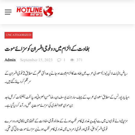
UNCATEGORIZED
بغاوت کے الزام میں دو فوجی افسران کو سزائے موت
Admin
September 15, 2023
1
371
ریاض: ( ہاٹ لائن نیوز) سعودی عرب میں بغاوت کا الزام ثابت ہوجانے پر عدالتی حکم کے مطابق 2 فوجی افسران کے
سر قلم کر دیئے گئے ہیں ۔
میڈیا رپورٹس کے مطابق سعودی عرب کے چیف سارجنٹ یوسف بن رضا حسن العزونی اور پائلٹ لیفٹیننٹ کرنل ماجد
بن موسی عواد البلوی کی سزائے موت پر عمل درآمد کر دیا گیا ہے ۔
سزا پانیوالے فوجیوں میں سے ایک پر غداری کا مرتکب ہونے کے علاؤہ قومی مفادات کے تحفظ میں ناکامی اور دوسرے
فوجی افسر کو اعلیٰ، قومی اور فوجی زمروں میں غداری کا مرتکب ہونے پرسزائے موت سنائی گئی تھی۔