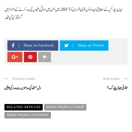
میڈیا رپورٹس کے مطابق ان دونوں فوجی افسران کو 2017ء میں یمن میں حوثی باغیوں کی مدد کرنے کے الزام میں
گرفتار کیا گیا تھا ۔
Share on Facebook
Share on Twitter
Previous Article
Next Article
خلائی جہاز یا پارک ؟
ول سمتھ کی مداحوں سے مدد کی اپیل
RELATED ARTICLES
MORE FROM AUTHOR
MORE FROM CATEGORY