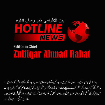
ہاٹ لائن نیوز پر شائع ہونے والی تمام خبریں، رپورٹس، تصاویر اور وڈیوز ہماری رپورٹنگ ٹیم اور مانیٹرنگ ذرائع سے
حاصل کی گئی ہیں۔ ان کو پبلش کرنے سے پہلے اسکے مصدقہ ذرائع کا ہرممکن خیال رکھا گیا ہے، تاہم کسی بھی خبر یا رپورٹ
میں ٹائپنگ کی غلطی یا غیرارادی طور پر شائع ہونے والی غلطی کی فوری اصلاح کرکے اسکی تردید یا درستگی فوری طور پر ویب
سائٹ پر شائع کردی جاتی ہے۔