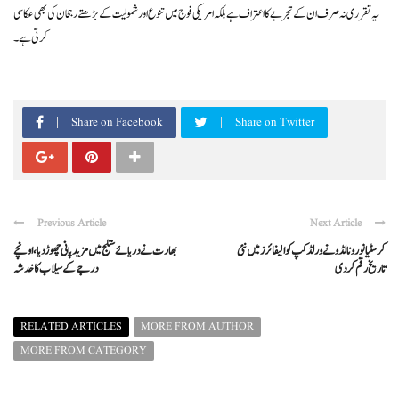
یہ تقرری نہ صرف ان کے تجربے کا اعتراف ہے بلکہ امریکی فوج میں تنوع اور شمولیت کے بڑھتے رجحان کی بھی عکاسی
کرتی ہے۔
Share on Facebook
Share on Twitter
Previous Article
Next Article
کرسٹیانو رونالڈو نے ورلڈ کپ کوالیفائرز میں نئی
بھارت نے دریائےستلج میں مزیدپانی چھوڑدیا، اونچے
تاریخ رقم کر دی
درجے کے سیلاب کا خدشہ
RELATED ARTICLES
MORE FROM AUTHOR
MORE FROM CATEGORY