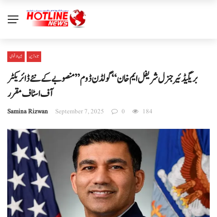
تازہ ترین
بین الا قوامی
بریگیڈئیر جنرل شریفل ایم خان “گولڈن ڈوم” منصوبے کے نئے ڈائریکٹر
آف اسٹاف مقرر
Samina Rizwan
September 7, 2025
0
184