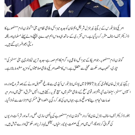
امریکی ایئر فورس کے بریگیڈئیر جنرل شریفل ایم خان کو جدید میزائل دفاعی نظام پر مبنی “گولڈن ڈوم” منصوبے کا
ڈائریکٹر آف اسٹاف مقرر کر دیا گیا ہے۔ اس تقرری کے ساتھ ہی وہ اس اہم عہدے پر پہنچنے والے پہلے مسلمان اور بنگلہ
دیشی نژاد افسر بن گئے ہیں۔
“گولڈن ڈوم” منصوبہ، جو امریکا کے میزائل دفاعی پروگرام کا اہم حصہ ہے، جدید ترین ٹیکنالوجی پر مبنی سسٹمز کی
تیاری، تنصیب اور حکمت عملی سے متعلق ہے۔ اس کا مقصد امریکی دفاعی صلاحیتوں کو مزید مضبوط بنانا ہے۔
بریگیڈئیر جنرل خان کا فوجی کیریئر 1997 میں یو ایس ایئر فورس اکیڈمی سے فارغ التحصیل ہونے کے بعد شروع ہوا۔ وہ
اسپیس سسٹمز، سیٹلائٹ آپریشنز اور قومی سطح کے دفاعی مشنز میں وسیع تجربہ رکھتے ہیں۔ انہیں مشرق وسطیٰ میں دو مرتبہ
خدمات انجام دینے کا موقع ملا ہے، جہاں ان کی کارکردگی پر متعدد اعلیٰ عسکری اعزازات سے نوازا گیا۔
بطور ڈائریکٹر آف اسٹاف، جنرل خان کا کردار “گولڈن ڈوم” منصوبے کی پالیسی سازی، عمل درآمد اور شراکت داریوں
کی نگرانی کرنا ہوگا، جس میں امریکی صنعت، یونیورسٹیاں، نیشنل لیبارٹریز اور حکومتی ادارے شامل ہیں۔