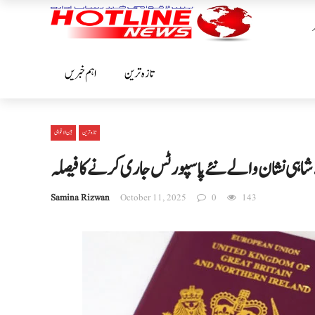
تازہ ترین
اہم خبریں
تازہ ترین
بین الا قوامی
 شاہی نشان والے نئے پاسپورٹس جاری کرنے کا فیصلہ
Samina Rizwan
October 11, 2025
0
143