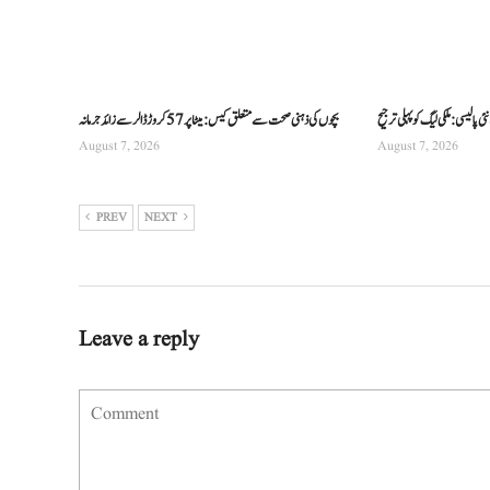
 پالیسی: ملکی لیگ کو پہلی ترجیح
بچوں کی ذہنی صحت سے متعلق کیس: میٹا پر 57 کروڑ ڈالر سے زائد جرمانہ
August 7, 2026
August 7, 2026
PREV
NEXT
Leave a reply