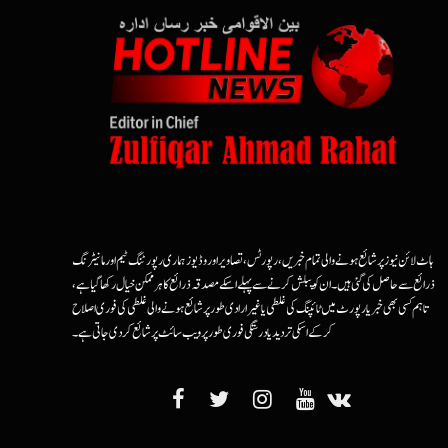
ہاٹ لائن نیوز پر شائع ہونے والی تمام خبریں، رپورٹس، تصاویر اور وڈیوز ہماری رپورٹنگ ٹیم اور مانیٹرنگ
ذرائع سے حاصل کی گئی ہیں۔ ان کو پبلش کرنے سے پہلے اسکے مصدقہ ذرائع کا ہرممکن خیال رکھا گیا ہے،
تاہم کسی بھی خبر یا رپورٹ میں ٹائپنگ کی غلطی یا غیرارادی طور پر شائع ہونے والی غلطی کی فوری اصلاح
کرکے اسکی تردید یا درستگی فوری طور پر ویب سائٹ پر شائع کردی جاتی ہے۔