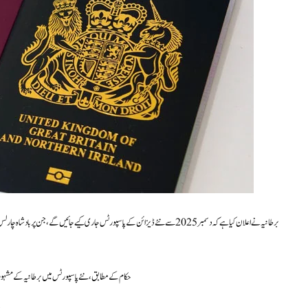
برطانیہ نے اعلان کیا ہے کہ دسمبر 2025 سے نئے ڈیزائن کے پاسپورٹس جاری کیے جائیں گے
حکام کے مطابق، نئے پاسپورٹس میں برطانیہ کے مشہور قد