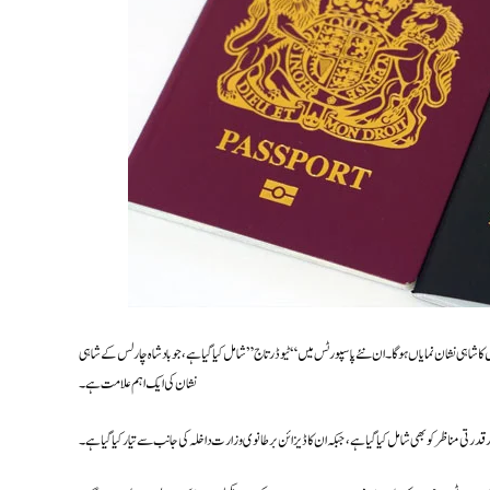
، جن پر بادشاہ چارلس کا شاہی نشان نمایاں ہوگا۔ ان نئے پاسپورٹس میں “ٹیوڈر تاج” شامل کیا گیا ہے، جو بادشاہ چارلس کے شاہی
نشان کی ایک اہم علامت ہے۔
رتی مناظر کو بھی شامل کیا گیا ہے، جبکہ ان کا ڈیزائن برطانوی وزارت داخلہ کی جانب سے تیار کیا گیا ہے۔