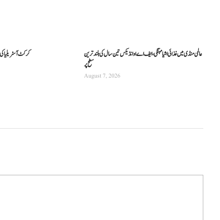
عالمی منڈی میں غذائی اشیا مہنگی، ایف اے او انڈیکس تین سال کی بلند ترین
کرکٹ آسٹریلیا کی نئی
سطح پر
August 7, 2026