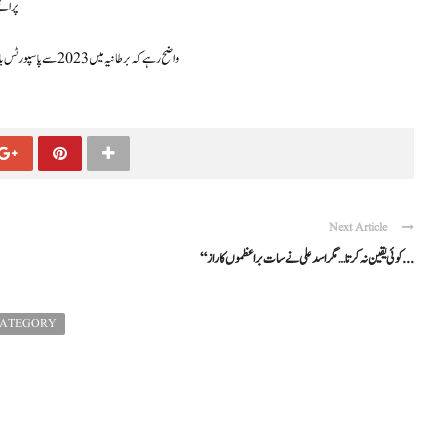
پرانے
واضح رہے کہ برطانیہ میں 2023 سے پاسپورٹس بادشاہ چارلس کے نام سے جاری کیے جا رہے ہیں، تاہم اب پہلی بار ان پر نیا شاہی نشان بھی شامل کیا جا رہا ہے۔
Next Article
“کوئی یقین نہ کرتا… مگر اسد علی نے سات براعظموں کا راز ...
CATEGORY