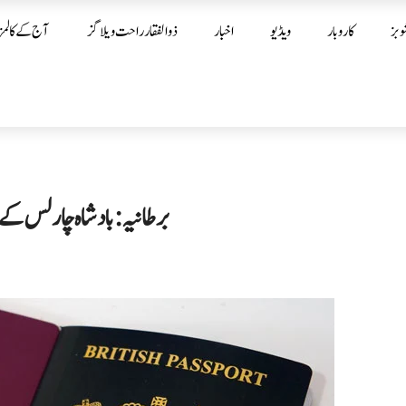
وبز
کاروبار
ویڈیو
اخبار
ذوالفقار راحت ویلاگز
آج کے کالمز
برطانیہ: بادشاہ چارلس کے