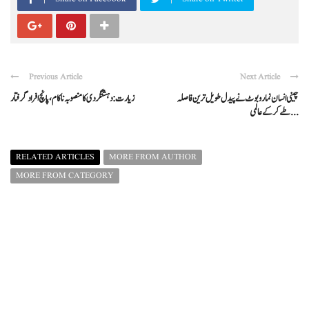
Previous Article
Next Article
چینی انسان نما روبوٹ نے پیدل طویل ترین فاصلہ
زیارت: دہشتگردی کا منصوبہ ناکام، پانچ افراد گرفتار
طے کرکے عالمی ...
RELATED ARTICLES
MORE FROM AUTHOR
MORE FROM CATEGORY