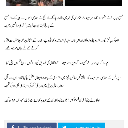
ممبئی: بالی وڈ کے مشہور اداکار دھرمیندر 89 برس کی عمر میں وفات پا گئے۔ ذرائع کے مطابق انہوں نے پیر کے روز ممبئی
کے بریچ کینڈی اسپتال میں آخری سانسیں لیں۔
ان کی رہائش گاہ پر متعدد بالی وڈ اداکار اور اہلِ خانہ سفید لباس میں دکھائی دیے، جو ان کے انتقال پر خراجِ عقیدت پیش
کرنے کے لیے وہاں موجود تھے۔
فلم ساز کرن جوہر نے بھی انسٹاگرام پر دھرمیندر کے انتقال کی تصدیق کی اور انہیں خراجِ تحسین پیش کیا۔
رپورٹس کے مطابق دھرمیندر کو دو ہفتے قبل سانس لینے میں دشواری کے باعث اسپتال منتقل کیا گیا تھا اور اس سے قبل
رواں سال اپریل میں ان کی آنکھ کی سرجری بھی ہوئی تھی۔
اداکار نے اپنی آخری فلم ‘اکیس’ میں اپنی اداکاری کے جوہر دکھائے، جو 25 دسمبر کو ریلیز ہوگی۔
Share on Facebook
Share on Twitter