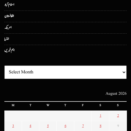
اسلام آباد
افغانستان
امریکہ
انڈیا
اہم خبریں
August 2026
M
T
W
T
F
S
S
1
2
3
4
5
6
7
8
9