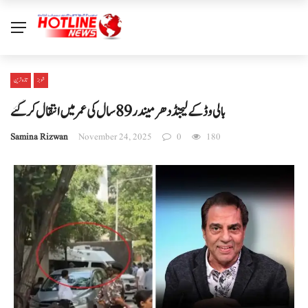
شوبز
تازہ ترین
بالی وڈ کے لیجنڈ دھرمیندر 89 سال کی عمر میں انتقال کر گئے
Samina Rizwan
November 24, 2025
0
180