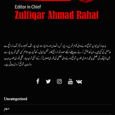
ہاٹ لائن نیوز پر شائع ہونے والی تمام خبریں، رپورٹس، تصاویر اور وڈیوز ہماری رپورٹنگ ٹیم اور مانیٹرنگ ذرائع سے
حاصل کی گئی ہیں۔ ان کو پبلش کرنے سے پہلے اسکے مصدقہ ذرائع کا ہرممکن خیال رکھا گیا ہے، تاہم کسی بھی خبر یا رپورٹ
میں ٹائپنگ کی غلطی یا غیرارادی طور پر شائع ہونے والی غلطی کی فوری اصلاح کرکے اسکی تردید یا درستگی فوری طور پر ویب
سائٹ پر شائع کردی جاتی ہے۔
Uncategorized
اسلام