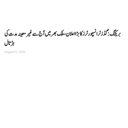
بریکنگ: گڈز ٹرانسپورٹرز کا بڑا اعلان، ملک بھر میں آج سے غیرمعینہ مدت کی
ہڑتال
August 8, 2026