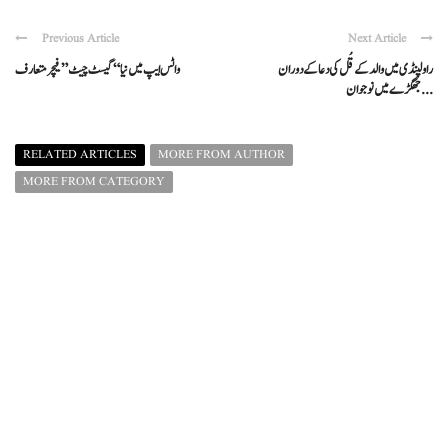
Previous Article
Next Article
راولپنڈی میں والد کے قُل کی دعا کے دوران
واٹس ایپ میں نیا “گیسٹ چیٹ” فیچر متعارف
جھگڑے میں نوجوان ...
RELATED ARTICLES
MORE FROM AUTHOR
MORE FROM CATEGORY