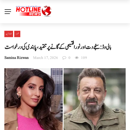
شوبز
تازہ ترین
بالی وڈ: سنجے دت اور نورا فتیحی کے گانے پر تنقید، پابندی کی درخواست
Samina Rizwan
March 17, 2026
0
109