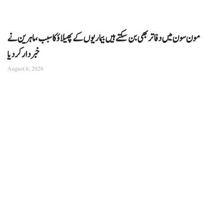
مون سون میں دفاتر بھی بن سکتے ہیں بیماریوں کے پھیلاؤ کا سبب، ماہرین نے
خبردار کر دیا
August 6, 2026