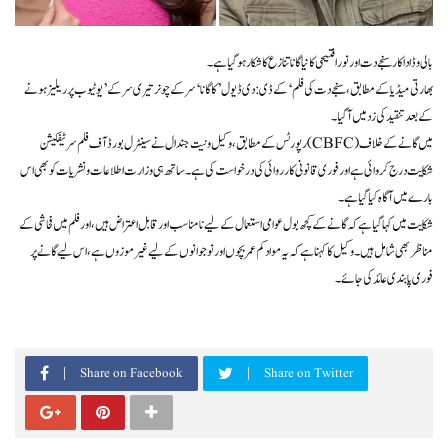
بالی وڈ اداکار سنجے دت اور نورا فتیحی کا نیا گانا تنازع کا شکار ہوگیا ہے۔
بھارتی میڈیا کے مطابق، سنجے دت کی فلم ‘کے ڈی: دی ڈیول’ کا گانا ‘سرکے چونر تیری سرکے’ یوٹیوب پر ریلیز ہونے
کے بعد تنقید کی زد میں آگیا۔
رپورٹس کے مطابق، وکیل ونیت جندال نے سینٹرل بورڈ آف فلم سرٹیفکیشن (CBFC) میں گانے کے خلاف
شکایت درج کروائی ہے اور فوری قانونی کارروائی کی درخواست کی ہے۔ ساتھ ہی وزارت اطلاعات و نشریات کو بھی اس
بارے میں آگاہ کیا گیا ہے۔
شکایت میں کہا گیا ہے کہ گانے کے کچھ بول عوامی استعمال کے لیے نامناسب اور قابل اعتراض ہیں، اور فلم میں فحاشی کے
مناظر بھی شامل ہیں۔ وکیل کا کہنا ہے کہ یہ مواد کم عمر بچوں اور نوجوانوں کے لیے غیر موزوں ہے، اس لیے گانے پر
فوری پابندی عائد کی جائے۔
Share on Facebook
Share on Twitter