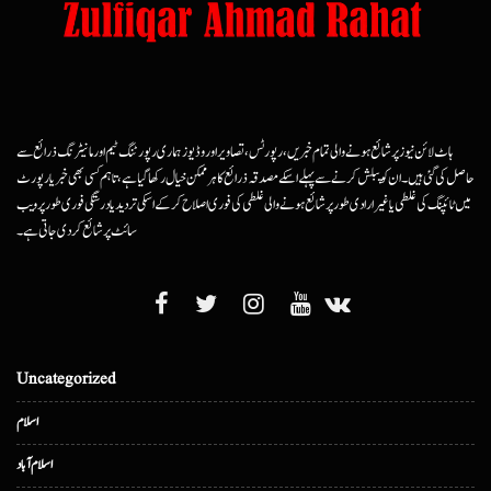
ہاٹ لائن نیوز پر شائع ہونے والی تمام خبریں، رپورٹس، تصاویر اور وڈیوز ہماری رپورٹنگ ٹیم اور مانیٹرنگ ذرائع سے
حاصل کی گئی ہیں۔ ان کو پبلش کرنے سے پہلے اسکے مصدقہ ذرائع کا ہرممکن خیال رکھا گیا ہے، تاہم کسی بھی خبر یا رپورٹ
میں ٹائپنگ کی غلطی یا غیرارادی طور پر شائع ہونے والی غلطی کی فوری اصلاح کرکے اسکی تردید یا درستگی فوری طور پر ویب
سائٹ پر شائع کردی جاتی ہے۔
Uncategorized
اسلام
اسلام آباد