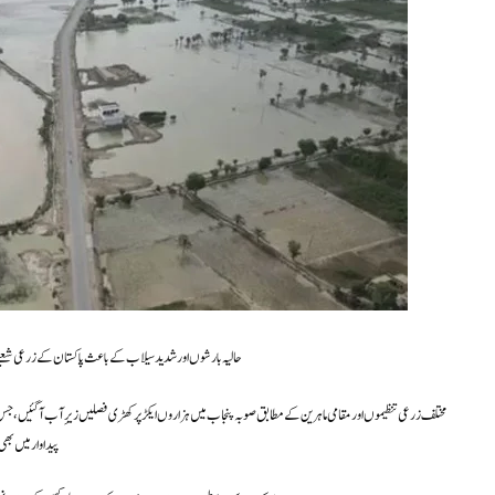
حالیہ بارشوں اور شدید سیلاب کے باعث پاکستان کے زرعی شعبے ک
پیداوار میں بھی نمای