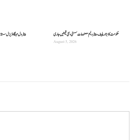
حکومت کا بڑا ریلیف، پیٹرولیم مصنوعات سستی، نئی قیمتیں جاری
پیٹرول مہنگا، ڈیزل سستا:
August 5, 2026