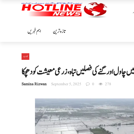
تازہ ترین
اہم خبریں
کاروبار
 چاول اور گنے کی فصلیں تباہ، زرعی معیشت کو دھچکا
Samina Rizwan
September 5, 2025
0
278