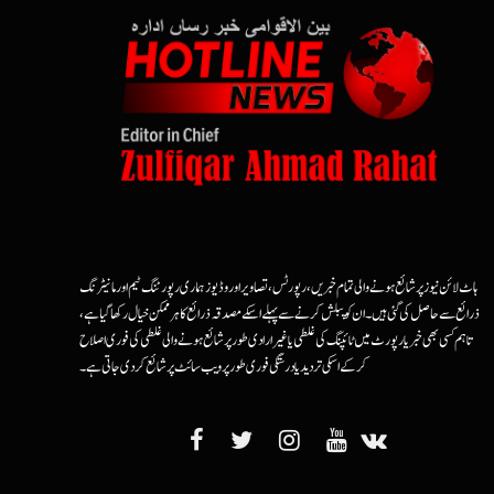
ہاٹ لائن نیوز پر شائع ہونے والی تمام خبریں، رپورٹس، تصاویر اور وڈیوز ہماری رپورٹنگ ٹیم اور مانیٹرنگ
ذرائع سے حاصل کی گئی ہیں۔ ان کو پبلش کرنے سے پہلے اسکے مصدقہ ذرائع کا ہرممکن خیال رکھا گیا ہے،
تاہم کسی بھی خبر یا رپورٹ میں ٹائپنگ کی غلطی یا غیرارادی طور پر شائع ہونے والی غلطی کی فوری اصلاح
کرکے اسکی تردید یا درستگی فوری طور پر ویب سائٹ پر شائع کردی جاتی ہے۔