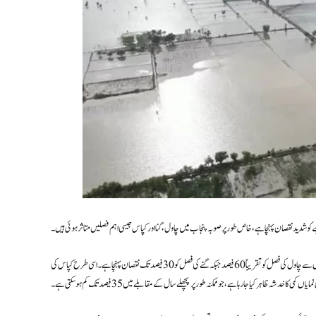
و شدید نقصان پہنچا ہے، خاص طور پر صوبہ پنجاب میں چاول، گنا اور کپاس جیسی اہم فصلیں متاثر ہوئی ہیں۔
مختلف زرعی تنظیموں اور مقامی ماہرین کے مطابق صوبہ پنجاب میں ہزاروں ایکڑ پر کھڑی فصلیں زیرِ آب آ گئیں، جس سے چاول کی فصل کو تقریباً 60 فیصد جبکہ گنے کی فصل کو 30 فیصد تک نقصان پہنچا ہے۔ اسی طرح کپاس کی
اں کمی کا خدشہ ظاہر کیا جا رہا ہے، جو ممکنہ طور پر پچھلے سال کے مقابلے میں 35 فیصد تک کم ہو سکتی ہے۔