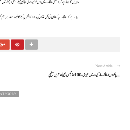
ماہرین کا کہنا ہے کہ وسطی پنجاب میں اس نوعیت کی تباہی پہلے کبھی دیکھنے میں
یاد رہے کہ پنجاب پاکستان کی کل غذائی پیداوار کا تقریباً 68 فیصد حصہ فراہم کرتا ہے، اس لیے ان نقصانات کے ملکی غذائی سلامتی اور معیشت پر گہرے اثرات مرتب ہونے کا امکان ہے۔
Next Article
پاکستان اسٹاک مارکیٹ میں تیزی، 100 انڈیکس نئی بلند ترین سطح پر ...
CATEGORY