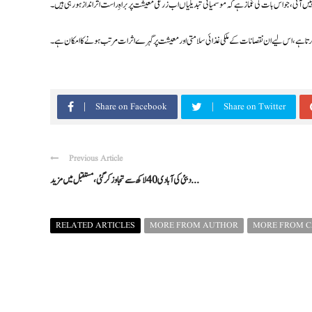
 نہیں آئی، جو اس بات کی غماز ہے کہ موسمیاتی تبدیلیاں اب زرعی معیشت پر براہِ راست اثر انداز ہو رہی ہیں۔
Share on Facebook
Share on Twitter
Previous Article
دبئی کی آبادی 40 لاکھ سے تجاوز کر گئی، مستقبل میں مزید ...
RELATED ARTICLES
MORE FROM AUTHOR
MORE FROM 