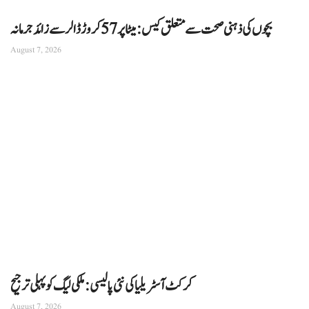
بچوں کی ذہنی صحت سے متعلق کیس: میٹا پر 57 کروڑ ڈالر سے زائد جرمانہ
August 7, 2026
کرکٹ آسٹریلیا کی نئی پالیسی: ملکی لیگ کو پہلی ترجیح
August 7, 2026