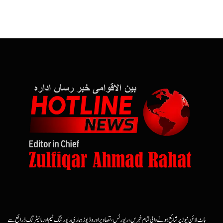
ہاٹ لائن نیوز پر شائع ہونے والی تمام خبریں، رپورٹس، تصاویر اور وڈیوز ہماری رپورٹنگ ٹیم اور مانیٹرنگ ذرائع سے