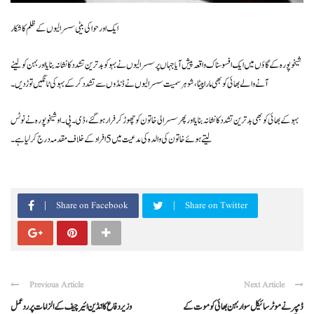
ایک اور حوا کی بیٹی سسرالیوں کے ظلم کا شکار
شیخوپورہ کے گاؤں میں ایک افسوسناک واقعہ پیش آیا جہاں پر سسرالیوں نے بہو کو بدترین تشدد کا نشانہ بنایا اور بہن کو لینے
آنے والے بھائی کو بھی مارا پیٹا، شوہر سمیت سسرالیوں نے ڈنڈوں سے تشدد کر کے بہو کی ٹانگیں توڑ دیں۔
بہو کے بھائی کو بھی بدترین تشدد کا نشانہ بنایا اور پھر سسرالی خاتون کو چھوڑ کر فرار ہو گئے، ڈی۔ پی۔ او شیخوپورہ نے نوٹس
لیتے ہوئے خاتون کی والدہ کی مدعیت میں 5 افراد کے خلاف مقدمہ درج کر لیا ہے۔
Share on Facebook
Share on Twitter
Previous Article
Next Article
ڈمپر نے موٹر سائیکل سوار بہن بھائی کو موت کے
وزیر دفاع کا انڈین ائیر چیف کے الزامات پر ردعمل