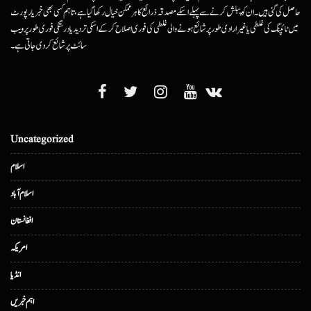
حاصل کی گئی ہیں۔ ان کو پبلش کرنے سے پہلے اسکے مصدقہ ذرائع کا ہرممکن خیال رکھا گیا ہے، تاہم کسی بھی خبر یا رپورٹ
میں ٹائپنگ کی غلطی یا غیرارادی طور پر شائع ہونے والی غلطی کی فوری اصلاح کرکے اسکی تردید یا درستگی فوری طور پر ویب
سائٹ پر شائع کردی جاتی ہے۔
Uncategorized
اسلام
اسلام آباد
افغانستان
امریکہ
انڈیا
اہم خبریں