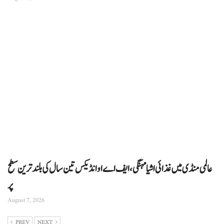
عالمی منڈی میں غذائی اشیا مہنگی، ایف اے او انڈیکس تین سال کی بلند ترین سطح
پر
August 7, 2026
PREV
NEXT