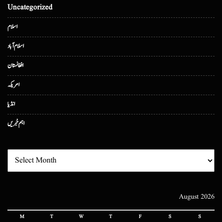
Uncategorized
اسلام
اسلام آباد
افغانستان
امریکہ
انڈیا
اہم خبریں
August 2026
M
T
W
T
F
S
S