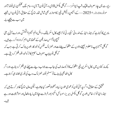
رپورٹ میں چار معروف فلیگ شپ ڈیوائسز — گوگل پکسل 10 پرو، آئی فون 17 پرو، سام سنگ گلیکسی زی فولڈ 7 اور
موٹوروولا رازر+ 2025 — کے اسکیم پروٹیکشن فیچرز کا موازنہ بھی شامل تھا۔ نتائج کے مطابق، آئی فون اس شعبے
میں سب سے پیچھے رہا۔
ماہرین کا کہنا ہے کہ اینڈرائیڈ کے اندرونی سیکیورٹی ٹولز جیسے کال اسکریننگ، ریئل ٹائم اسکیم ڈیٹیکشن، اور اے آئی پر مبنی
میسج اینالیسس صارفین کے تحفظ میں اہم کردار ادا کر رہے ہیں۔
گوگل میسجز ایپ نامعلوم بھیجنے والوں کے مشکوک پیغامات اور خطرناک لنکس کو خودکار طور پر بلاک کرتی ہے، جب کہ
گوگل فون ایپ معروف اسپیم کالز کو خود بخود فلٹر کر دیتی ہے۔
کچھ مارکیٹوں میں، کال اسکرین فیچر مشکوک کالز کو صارف کی جانب سے جواب دینے سے پہلے ہی فلٹر کر دیتا ہے، اور اگر
کال اٹھا بھی لی جائے تو سسٹم ممکنہ خطرناک رویے کی فوری نشاندہی کرتا ہے۔
تحقیق کے مطابق، اگرچہ آئی فون کو عمومی طور پر زیادہ محفوظ تصور کیا جاتا ہے، لیکن حالیہ نتائج ظاہر کرتے ہیں کہ
اینڈرائیڈ فونز، خاص طور پر گوگل پکسل سیریز، موبائل اسکیمز اور فراڈ سے بچاؤ میں زیادہ فعال اور مؤثر ثابت ہو رہے
ہیں۔