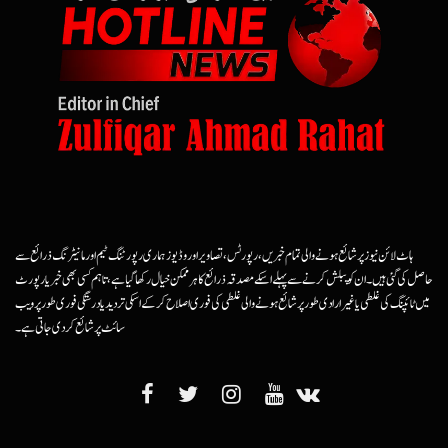
ہاٹ لائن نیوز پر شائع ہونے والی تمام خبریں، رپورٹس، تصاویر اور وڈیوز ہماری رپورٹنگ ٹیم اور مانیٹرنگ ذرائع سے
حاصل کی گئی ہیں۔ ان کو پبلش کرنے سے پہلے اسکے مصدقہ ذرائع کا ہرممکن خیال رکھا گیا ہے، تاہم کسی بھی خبر یا رپورٹ
میں ٹائپنگ کی غلطی یا غیرارادی طور پر شائع ہونے والی غلطی کی فوری اصلاح کرکے اسکی تردید یا درستگی فوری طور پر ویب
سائٹ پر شائع کردی جاتی ہے۔