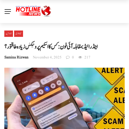
ٹیکنالوجی
تازہ ترین
اینڈرائیڈ بمقابلہ آئی فون: کس کا اسکیم پروٹیکشن زیادہ طاقتور؟
Samina Rizwan
November 4, 2025
0
217