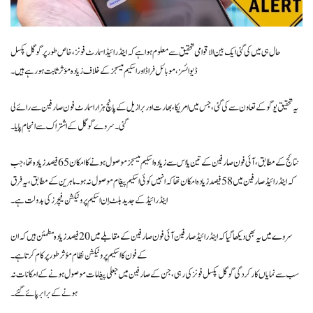
حال ہی میں کی گئی ایک بین الاقوامی تحقیق سے معلوم ہوا ہے کہ اینڈرائیڈ اسمارٹ فونز، خاص طور پر گوگل پکسل
ڈیوائسز، موبائل فراڈ اور اسکیم میسجز کے خلاف زیادہ مؤثر ثابت ہو رہے ہیں۔
یہ تحقیق یوگو کے تعاون سے کی گئی، جس میں امریکا، بھارت اور برازیل کے پانچ ہزار اسمارٹ فون صارفین سے رائے لی
گئی۔ سروے گوگل کے اشتراک سے انجام پایا۔
نتائج کے مطابق، آئی فون صارفین کے تین یا اس سے زیادہ اسکیم میسجز موصول ہونے کا امکان 65 فیصد زیادہ تھا، جب
کہ اینڈرائیڈ صارفین میں 58 فیصد زیادہ امکان تھا کہ انہیں کوئی اسکیم پیغام موصول نہ ہو۔ ماہرین کے مطابق، یہ فرق
اینڈرائیڈ کے جدید بلٹ اِن اسکیم پروٹیکشن فیچرز کی بدولت ہے۔
سروے میں یہ بھی دیکھا گیا کہ اینڈرائیڈ صارفین آئی فون صارفین کے مقابلے میں 20 فیصد زیادہ مطمئن ہیں کہ ان
کے فون کا اسکیم پروٹیکشن نظام مؤثر طور پر کام کرتا ہے۔
سب سے نمایاں کارکردگی گوگل پکسل فونز کی رہی، جن کے صارفین میں جعلی پیغامات موصول ہونے کے امکانات نہ
ہونے کے برابر پائے گئے۔