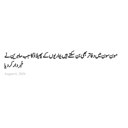
مون سون میں دفاتر بھی بن سکتے ہیں بیماریوں کے پھیلاؤ کا سبب، ماہرین نے
خبردار کر دیا
August 6, 2026