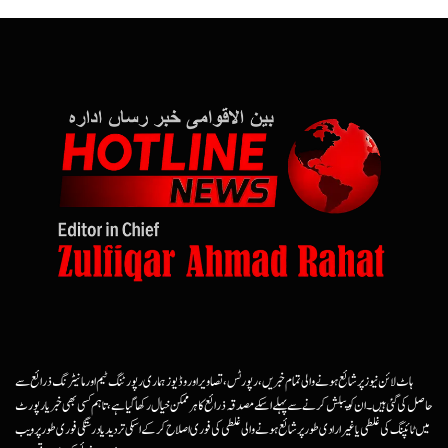
ہاٹ لائن نیوز پر شائع ہونے والی تمام خبریں، رپورٹس، تصاویر اور وڈیوز ہماری رپورٹنگ ٹیم اور مانیٹرنگ ذرائع سے
حاصل کی گئی ہیں۔ ان کو پبلش کرنے سے پہلے اسکے مصدقہ ذرائع کا ہرممکن خیال رکھا گیا ہے، تاہم کسی بھی خبر یا رپورٹ
میں ٹائپنگ کی غلطی یا غیرارادی طور پر شائع ہونے والی غلطی کی فوری اصلاح کرکے اسکی تردید یا درستگی فوری طور پر ویب