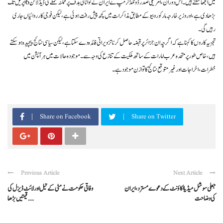
میں الجھا سکتے ہیں۔ اس دوران، امریکی صدر ڈونلڈ ٹرمپ نے ایران کے توانائی ہدف پر ممکنہ حملے کی ڈیڈ لائن 6 اپریل تک
بڑھا دی ہے، اور وزیر خارجہ مارکو روبیو کے مطابق مذاکرات میں کچھ پیش رفت ہوئی ہے، لیکن فوجی کارروائیاں جاری
رہیں گی۔
تجزیہ کاروں کا کہنا ہے کہ اگرچہ ان جزائر پر قبضہ حاصل کرنا تزویراتی فائدہ دے سکتا ہے، لیکن سیاسی نتائج پیچیدہ ہو سکتے
ہیں، خاص طور پر متحدہ عرب امارات کے ساتھ ملکیت کے تنازع کی وجہ سے۔ موجودہ حالات میں ہر آپشن میں
خطرات، اخراجات اور غیر متوقع نتائج کا توازن موجود ہے۔
Share on Facebook
Share on Twitter
Previous Article
Next Article
جعلی سوشل میڈیا اکاؤنٹ کے دعوے مسترد، ایران
وفاقی حکومت نے مٹی کے تیل اور لائٹ ڈیزل کی
کی وضاحت
قیمتیں بڑھا ...