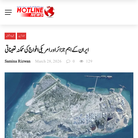
تازہ ترین
بین الا قوامی
ایران کے اہم جزائر اور امریکی افواج کی ممکنہ تعیناتی
Samina Rizwan
March 28, 2026
0
129