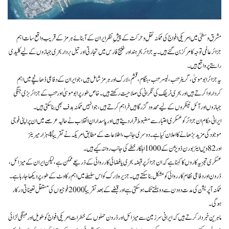
مشرق وسطیٰ میں امریکی افواج کی ممکنہ نقل و حرکت کے پیشِ نظر ایران کے آبنائے ہرمز کے قریب واقع سات اہم
جزائر عالمی توجہ کا مرکز بن گئے ہیں۔ یہ جزائر بحرِ ہند اور خلیج فارس میں تجارتی اور تیل بردار بحری جہازوں کے لیے کلیدی
راستے پر واقع ہیں۔
یہ جزائر ابو موسیٰ، گریٹر تنب، لیسر تنب، ہنگام، قشم، لارک اور ہرمز شامل ہیں، جو ایران کے دفاعی ڈھانچے میں اہم
کردار ادا کرتے ہیں اور بحری ٹریفک کی نگرانی کی صلاحیت رکھتے ہیں۔ خاص طور پر ابو موسیٰ اور تنب کے جزائر بڑی جنگی
جہازوں اور آئل ٹینکروں کے لیے محدود گزرگاہیں فراہم کرتے ہیں، جو انہیں ممکنہ ہدف بھی بنا سکتی ہیں۔
ایرانی حکام ان جزائر کو عسکری اعتبار سے مضبوط قرار دیتے ہیں اور پاسدارانِ انقلاب نے حالیہ عرصے میں ان پر اپنی فوجی
موجودگی مزید بڑھانے کا اعلان کیا ہے۔ دوسری جانب، اطلاعات کے مطابق امریکہ نے تقریباً 4 ہزار میرینز
اور 82ویں ایئربورن ڈویژن کے 1000 اہلکار خطے کی جانب روانہ کیے ہیں۔
عسکری تجزیہ کاروں کا کہنا ہے کہ ان جزائر پر قبضہ بحری یا فضائی کارروائی کے ذریعے ممکن ہے، لیکن ایران کے میزائل،
ڈرون اور دفاعی نظام کارروائی کو مشکل بنا سکتے ہیں۔ جزیرہ لارک کو اس سلسلے میں اہم رکاوٹ کے طور پر دیکھا جا رہا ہے۔
ممکنہ آپریشن کی مدت دو دن سے دو ہفتے تک ہو سکتی ہے اور قبضے کے بعد تقریباً 2000 فوجیوں کی مستقل تعیناتی درکار
ہوگی۔
ماہرین خبردار کرتے ہیں کہ ایرانی سرزمین سے میزائل اور ڈرون حملوں کے خطرات امریکی افواج کو طویل اور مہنگی لڑائی