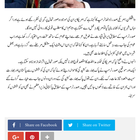
واشنگٹن: امریکی صدر ڈونلڈ ٹرمپ کا کہنا ہے کہ امریکا ایران کی موجودہ صورتحال پر گہری نظر رکھے ہوئے ہے اور اگر
وہاں شہریوں کو نشانہ بنایا گیا تو امریکا ردِعمل دے سکتا ہے، تاہم اس کا مطلب فوجی کارروائی نہیں ہوگا۔
صدر ٹرمپ کے مطابق ایرانی قیادت نے طویل عرصے سے اپنے عوام کے ساتھ سخت رویہ اختیار کر رکھا ہے اور اب
عوام کی جانب سے ردِعمل سامنے آ رہا ہے۔ ان کا کہنا تھا کہ ایران اس وقت ایک مشکل مرحلے سے گزر رہا ہے اور بعض
شہروں میں عوامی کنٹرول کی اطلاعات بھی ہیں۔
انہوں نے واضح کیا کہ امریکا کی ممکنہ مداخلت کا مقصد فوج اتارنا نہیں بلکہ صورتحال پر اثرانداز ہونا ہو سکتا ہے۔
ایک اور موقع پر صدر ٹرمپ نے پاک بھارت کشیدگی کا حوالہ دیتے ہوئے کہا کہ ان کی کوششوں سے پاکستان اور بھارت
سمیت متعدد تنازعات رک سکے۔ ان کے بقول پاک بھارت کشیدگی کے دوران دونوں جانب سے طیارے گرائے گئے
اور اس بحران کے خاتمے سے لاکھوں جانیں بچیں۔ صدر ٹرمپ کے مطابق پاکستانی وزیراعظم نے بھی ان کوششوں کو
سراہا۔
Share on Facebook
Share on Twitter