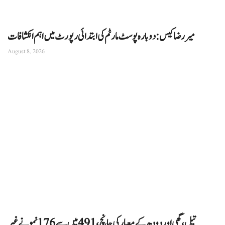
میر رضا کیس: دوبارہ پوسٹ مارٹم کی ابتدائی رپورٹ میں اہم انکشافات
August 8, 2026
تیل، گھی اور دودھ کے معیار کی جانچ، 491 میں سے 176 نمونے غیر