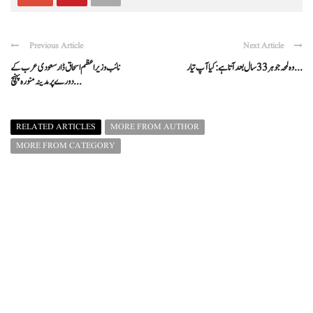
Previous Article
Next Article
وہ لمحہ جو ہر 33 سال بعد آتا ہے: کیا آپ تیار ...
نائب وزیراعظم اسحاق ڈار سعودی عرب کے
دورے پر مدینہ منورہ پہنچ ...
RELATED ARTICLES
MORE FROM AUTHOR
MORE FROM CATEGORY