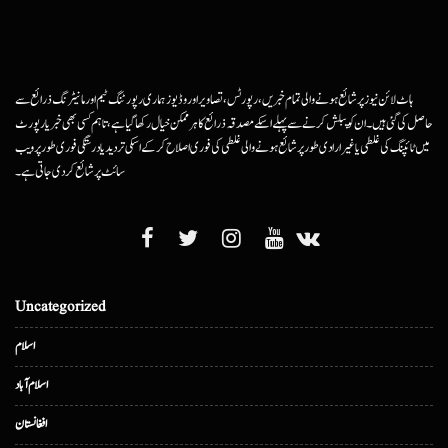
ہاٹ لائن نیوز پر شائع ہونے والی تمام خبریں، رپورٹس، تصاویر اور وڈیوز ہماری رپورٹنگ ٹیم اور مانیٹرنگ ذرائع سے
حاصل کی گئی ہیں۔ ان کو پبلش کرنے سے پہلے اسکے مصدقہ ذرائع کا ہرممکن خیال رکھا گیا ہے، تاہم کسی بھی خبر یا رپورٹ
میں ٹائپنگ کی غلطی یا غیرارادی طور پر شائع ہونے والی غلطی کی فوری اصلاح کرکے اسکی تردید یا درستگی فوری طور پر ویب
سائٹ پر شائع کردی جاتی ہے۔
Uncategorized
اسلام
اسلام آباد
افغانستان