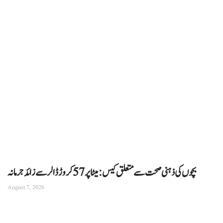
بچوں کی ذہنی صحت سے متعلق کیس: میٹا پر 57 کروڑ ڈالر سے زائد جرمانہ
August 7, 2026