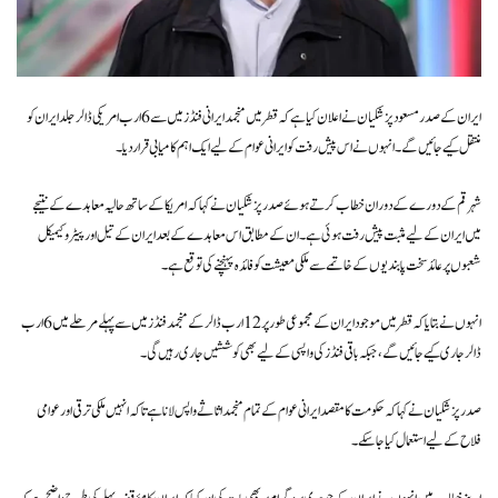
ایران کے صدر مسعود پزشکیان نے اعلان کیا ہے کہ قطر میں منجمد ایرانی فنڈز میں سے 6 ارب امریکی ڈالر جلد ایران کو
منتقل کیے جائیں گے۔ انہوں نے اس پیش رفت کو ایرانی عوام کے لیے ایک اہم کامیابی قرار دیا۔
شہر قم کے دورے کے دوران خطاب کرتے ہوئے صدر پزشکیان نے کہا کہ امریکا کے ساتھ حالیہ معاہدے کے نتیجے
میں ایران کے لیے مثبت پیش رفت ہوئی ہے۔ ان کے مطابق اس معاہدے کے بعد ایران کے تیل اور پیٹروکیمیکل
شعبوں پر عائد سخت پابندیوں کے خاتمے سے ملکی معیشت کو فائدہ پہنچنے کی توقع ہے۔
انہوں نے بتایا کہ قطر میں موجود ایران کے مجموعی طور پر 12 ارب ڈالر کے منجمد فنڈز میں سے پہلے مرحلے میں 6 ارب
ڈالر جاری کیے جائیں گے، جبکہ باقی فنڈز کی واپسی کے لیے بھی کوششیں جاری رہیں گی۔
صدر پزشکیان نے کہا کہ حکومت کا مقصد ایرانی عوام کے تمام منجمد اثاثے واپس لانا ہے تاکہ انہیں ملکی ترقی اور عوامی
فلاح کے لیے استعمال کیا جا سکے۔