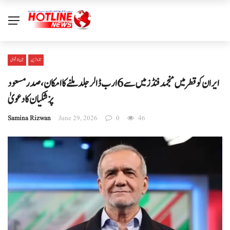
تازہ ترین
بین الا قوامی
ایران کو قطر میں منجمد فنڈز میں سے 6 ارب ڈالر جلد ملنے کا امکان، صدر مسعود
پزشکیان کا دعویٰ
Samina Rizwan
June 29, 2026
0
46