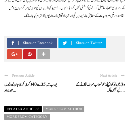
اپنے خطاب میں انہوں نے ایران کے جوہری پروگرام پر بھی بات کی اور کہا کہ ایران کا مؤقف پہلے کی طرح واضح ہے کہ
ملک جوہری ہتھیار حاصل کرنے کی کوشش نہیں کر رہا۔ انہوں نے مزید کہا کہ ایران کی جوہری سرگرمیاں پرامن
مقاصد اور ملکی ضروریات کے مطابق جاری رہیں گی اور بین الاقوامی ذمہ داریوں کا احترام کیا جائے گا۔
Share on Facebook
Share on Twitter
Previous Article
Next Article
دبئی میں انوکھا کیفے: خوشبو اب صرف لگانے کے
یورپ میں 35 سے 40 ڈگری گرمی جان لیوا کیوں
لیے نہیں بلکہ ...
ثابت ہو ...
RELATED ARTICLES
MORE FROM AUTHOR
MORE FROM CATEGORY