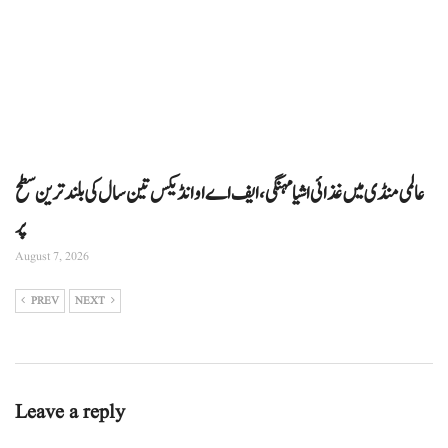
عالمی منڈی میں غذائی اشیا مہنگی، ایف اے او انڈیکس تین سال کی بلند ترین سطح
پر
August 7, 2026
PREV
NEXT
Leave a reply