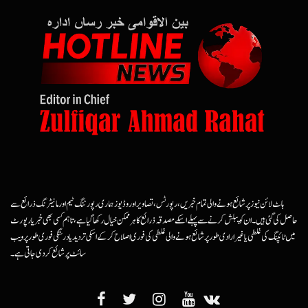
ہاٹ لائن نیوز پر شائع ہونے والی تمام خبریں، رپورٹس، تصاویر اور وڈیوز ہماری رپورٹنگ ٹیم اور مانیٹرنگ ذرائع سے
حاصل کی گئی ہیں۔ ان کو پبلش کرنے سے پہلے اسکے مصدقہ ذرائع کا ہرممکن خیال رکھا گیا ہے، تاہم کسی بھی خبر یا رپورٹ
میں ٹائپنگ کی غلطی یا غیرارادی طور پر شائع ہونے والی غلطی کی فوری اصلاح کرکے اسکی تردید یا درستگی فوری طور پر ویب
سائٹ پر شائع کردی جاتی ہے۔