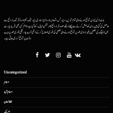
ہاٹ لائن نیوز پر شائع ہونے والی تمام خبریں، رپورٹس، تصاویر اور وڈیوز ہماری رپورٹنگ ٹیم اور مانیٹرنگ ذرائع سے
حاصل کی گئی ہیں۔ ان کو پبلش کرنے سے پہلے اسکے مصدقہ ذرائع کا ہرممکن خیال رکھا گیا ہے، تاہم کسی بھی خبر یا رپورٹ
میں ٹائپنگ کی غلطی یا غیرارادی طور پر شائع ہونے والی غلطی کی فوری اصلاح کرکے اسکی تردید یا درستگی فوری طور پر ویب
سائٹ پر شائع کردی جاتی ہے۔
Uncategorized
اسلام
اسلام آباد
افغانستان
امریکہ