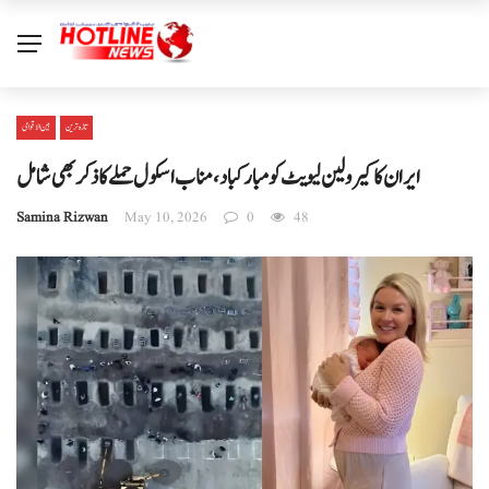
تازہ ترین
بین الا قوامی
ایران کا کیرولین لیویٹ کو مبارکباد، مناب اسکول حملے کا ذکر بھی شامل
Samina Rizwan
May 10, 2026
0
48