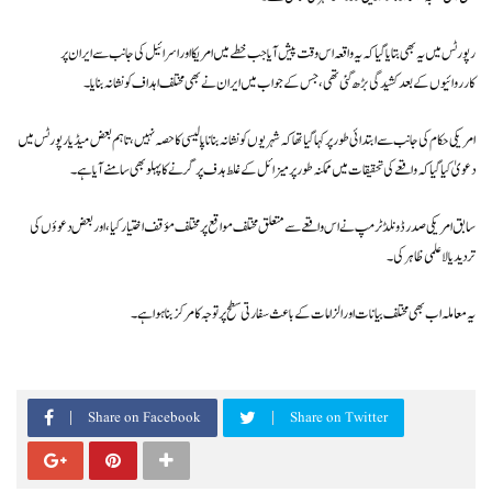
رپورٹس میں یہ بھی بتایا گیا کہ یہ واقعہ اس وقت پیش آیا جب خطے میں امریکا اور اسرائیل کی جانب سے ایران پر
کارروائیوں کے بعد کشیدگی بڑھ گئی تھی، جس کے جواب میں ایران نے بھی مختلف اہداف کو نشانہ بنایا۔
امریکی حکام کی جانب سے ابتدائی طور پر کہا گیا تھا کہ شہریوں کو نشانہ بنانا پالیسی کا حصہ نہیں، تاہم بعض میڈیا رپورٹس میں
دعویٰ کیا گیا کہ واقعے کی تحقیقات میں ممکنہ طور پر میزائل کے غلط ہدف پر گرنے کا پہلو بھی سامنے آیا ہے۔
سابق امریکی صدر ڈونلڈ ٹرمپ نے اس واقعے سے متعلق مختلف مواقع پر مختلف مؤقف اختیار کیا، اور بعض دعوؤں کی
تردید یا لاعلمی ظاہر کی۔
یہ معاملہ اب بھی مختلف بیانات اور الزامات کے باعث سفارتی سطح پر توجہ کا مرکز بنا ہوا ہے۔
Share on Facebook
Share on Twitter