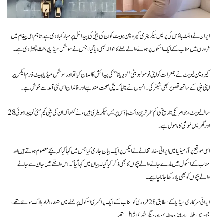
ایران نے وائٹ ہاؤس کی پریس سیکریٹری کیرولین لیویٹ کو ان کی بیٹی کی پیدائش پر مبارکباد دی ہے، تاہم اسی پیغام میں
فروری میں مناب کے ایک اسکول پر ہونے والے حملے کا حوالہ بھی دیا گیا، جس نے سوشل میڈیا پر بحث چھیڑ دی ہے۔
کیرولین لیویٹ نے جمعرات کو اپنی نومولود بیٹی “ویویانا” کی پیدائش کا اعلان کیا تھا اور سوشل میڈیا پلیٹ فارم ایکس پر
اپنی بیٹی کے ساتھ تصویر بھی شیئر کی۔ انہوں نے بتایا کہ بچی صحت مند ہے اور خاندان اس نئی آمد سے خوش ہے۔
28 سالہ لیویٹ، جو امریکی تاریخ کی کم عمر ترین وائٹ ہاؤس پریس سیکریٹری ہیں، نے لکھا کہ ان کی بیٹی یکم مئی کو پیدا ہوئی
اور گھر میں خوشی کا ماحول ہے۔
اسی موقع پر آرمینیا میں ایرانی سفارتخانے نے ایکس پر ایک بیان جاری کیا جس میں کہا گیا کہ بچے معصوم ہوتے ہیں اور
مناب کے اسکول میں مارے جانے والے بچوں کا بھی ذکر کیا گیا۔ بیان میں کہا گیا کہ اس واقعے میں جان سے جانے
والے بچوں کو بھی یاد رکھا جانا چاہیے۔
ایرانی سرکاری میڈیا کے مطابق 28 فروری کو مناب کے ایک پرائمری اسکول پر حملے میں متعدد افراد ہلاک ہوئے تھے،
جن میں طلبہ، اساتذہ، والدین اور دیگر شہری شامل تھے۔