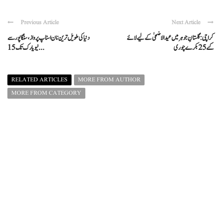
Previous Article
Next Article
کراچی: گلستانِ جوہر میں عیدالاضحیٰ کے لیے لائے
دنیا کی طویل ترین نان اسٹاپ پرواز، سنگاپور سے
گئے 25 بکرے چوری
نیویارک تک 15 ...
RELATED ARTICLES
MORE FROM AUTHOR
MORE FROM CATEGORY