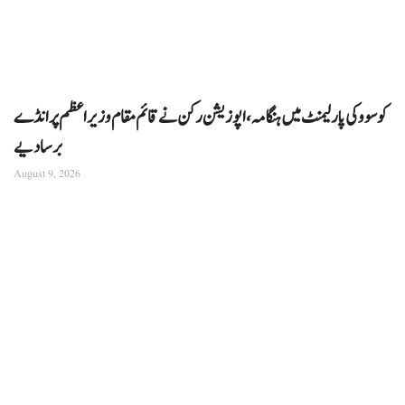
کوسوو کی پارلیمنٹ میں ہنگامہ، اپوزیشن رکن نے قائم مقام وزیراعظم پر انڈے
برسا دیے
August 9, 2026