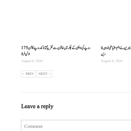
اہرین نے اہم احتیاطی تدابیر بتا
175 روپے کی واپسی کے چکر میں خاتون سے تقریباً 2 لاکھ روپے کا آن
دیں
لائن فراڈ
August 8, 2026
August 8, 2026
PREV
NEXT
Leave a reply