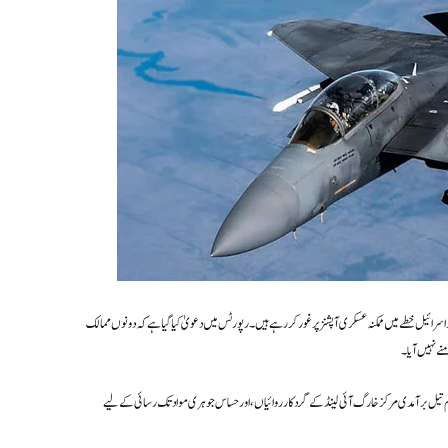
 اسرائیل خطے میں ممکنہ عسکری آپشنز پر غور کر رہے ہیں۔ رپورٹس میں دعویٰ کیا گیا ہے کہ دونوں ممالک
ے نہیں آیا۔
ع اہم تیل برآمدی مرکز خارگ آئی لینڈ کے گرد کارروائیاں، اور حساس جوہری مواد تک رسائی کے لیے