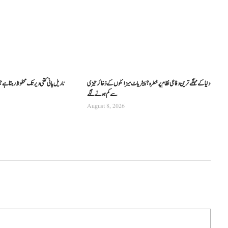
دنیا کے مہنگے ترین دفاعی نظام پر خطرہ؟ پیٹریاٹ میزائلوں کے ذخائر تیزی
ناریل پانی کتنی دیر تک محفوظ رہتا ہے؟ م
سے کم ہونے لگے
August 8, 2026