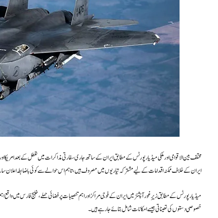
مختلف بین الاقوامی اور ملکی میڈیا رپورٹس کے مطابق ایران کے ساتھ جاری سفارتی مذاکرات میں تعطل کے بعد امریکا اور
ایران کے خلاف ممکنہ اقدامات کے لیے مشترکہ تیاریوں میں مصروف ہیں، تاہم اس حوالے سے کوئی باضابطہ اعلان سامن
میڈیا رپورٹس کے مطابق زیرِ غور آپشنز میں ایران کے فوجی مراکز اور اہم تنصیبات پر فضائی حملے، خلیج فارس میں واق
خصوصی دستوں کی تعیناتی جیسے امکانات شامل بتائے جا رہے ہیں۔