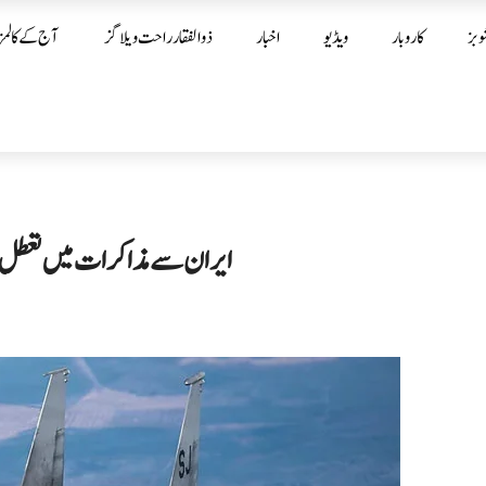
وبز
کاروبار
ویڈیو
اخبار
ذوالفقار راحت ویلاگز
آج کے کالمز
ایران سے مذاکرات میں تعطل، امر