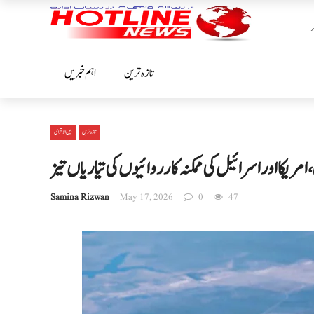
تازہ ترین
اہم خبریں
تازہ ترین
بین الا قوامی
یکا اور اسرائیل کی ممکنہ کارروائیوں کی تیاریاں تیز
Samina Rizwan
May 17, 2026
0
47