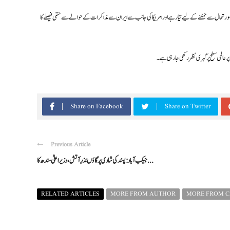
ورتحال سے نمٹنے کے لیے تیار ہے اور امریکا کی جانب سے ایران سے مذاکرات کے حوالے سے حتمی فیصلے کا
عالمی سطح پر گہری نظر رکھی جا رہی ہے۔
Share on Facebook
Share on Twitter
Previous Article
جیکب آباد: پسند کی شادی پر گاؤں نذرِ آتش، وزیراعلیٰ سندھ کا ...
RELATED ARTICLES
MORE FROM AUTHOR
MORE FROM 