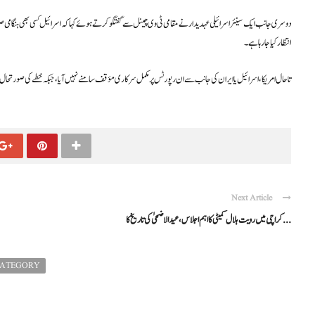
دوسری جانب ایک سینئر اسرائیلی عہدیدار نے مقامی ٹی وی چینل سے گفتگو کرتے ہوئے کہا کہ اسرائیل کسی بھی ہنگامی ص
انتظار کیا جا رہا ہے۔
تاحال امریکا، اسرائیل یا ایران کی جانب سے ان رپورٹس پر مکمل سرکاری مؤقف سامنے نہیں آیا، جبکہ خطے کی صورتحال پر 
Next Article
کراچی میں رویت ہلال کمیٹی کا اہم اجلاس، عیدالاضحیٰ کی تاریخ کا ...
CATEGORY