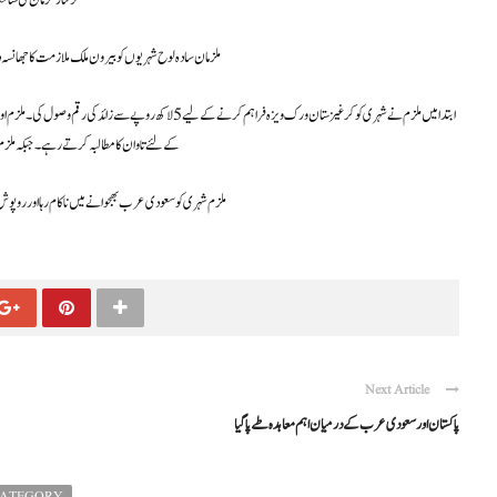
گرفتار ملزمان کی شناخ
ملزمان سادہ لوح شہریوں کو بیرون ملک ملازمت کا جھانسہ 
ابتدا میں ملزم نے شہری کو کرغیزستان ورک ویزہ فراہم کرنے کے لیے
کے لئے تاوان کا مطالبہ کرتے رہے۔ جبکہ ملزم اشفاق ن
ملزم شہری کو سعودی عرب بھجوانے میں ناکام رہا اور روپوش ہو
Next Article
پاکستان اور سعودی عرب کےدرمیان اہم معاہدہ طےپاگیا
CATEGORY