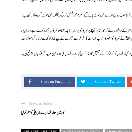
ت محمد افضل اور اشفاق احمد کے ناموں سے ہوئی ہیں۔ ملزمان انسانی سمگلنگ اور ویزہ فراڈ میں ملوث پائے گئے۔
دیکر لاکھوں روپے بٹورنے میں ملوث پائے گئے۔ ملزم محمد افضل انسانی ٹریفکنگ میں ملوث گروہ کا کارکن ہے۔
 5 لاکھ روپے سے زائد کی رقم وصول کی۔ ملزم اور اس کے ساتھیوں نے کرغیزستان پہنچنے پر شہری کو یرغمال بنا لیا۔ ملزمان شہری پر تشدد کرتے رہے اور بازیابی
ے شہری کو سعودی عرب ملازمت کی غرض سے بھجوانے کے لیے 32 لاکھ سے زائد رقم وصول کی۔
گیا۔ ملزمان کو گرفتار کر کے تفتیش کا آغاز کر دیا گیا ہے۔ ملزمان کی نشاندہی پر مزید گرفتاریاں متوقع ہیں۔
Share on Facebook
Share on Twitter
Previous Article
کار میں سوارملزمان نے ماں بیٹی کو اغوا کرلیا
RELATED ARTICLES
MORE FROM AUTHOR
MORE FROM 