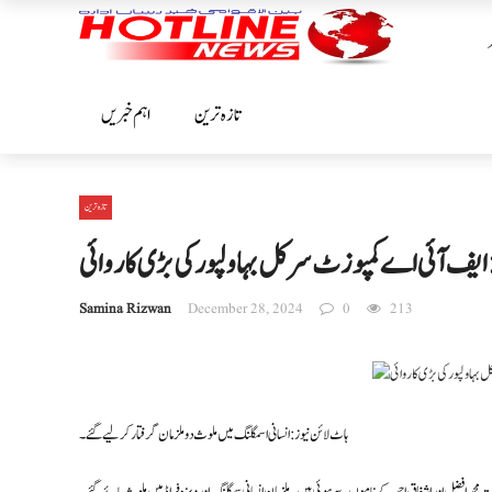
تازہ ترین
اہم خبریں
تازہ ترین
 : ایف آئی اےکمپوزٹ سرکل بہاولپورکی بڑی کاروائی
Samina Rizwan
December 28, 2024
0
213
ہاٹ لائن نیوز : انسانی اسمگلنگ میں ملوث دو ملزمان گرفتار کرلیےگئے۔