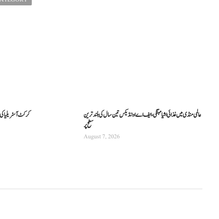
عالمی منڈی میں غذائی اشیا مہنگی، ایف اے او انڈیکس تین سال کی بلند ترین
کرکٹ آسٹریلیا کی نئی
سطح پر
August 7, 2026