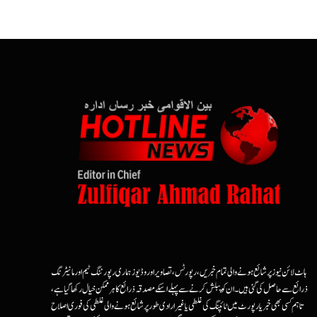
ہاٹ لائن نیوز پر شائع ہونے والی تمام خبریں، رپورٹس، تصاویر اور وڈیوز ہماری رپورٹنگ ٹیم اور مانیٹرنگ
ذرائع سے حاصل کی گئی ہیں۔ ان کو پبلش کرنے سے پہلے اسکے مصدقہ ذرائع کا ہرممکن خیال رکھا گیا ہے،
تاہم کسی بھی خبر یا رپورٹ میں ٹائپنگ کی غلطی یا غیرارادی طور پر شائع ہونے والی غلطی کی فوری اصلاح