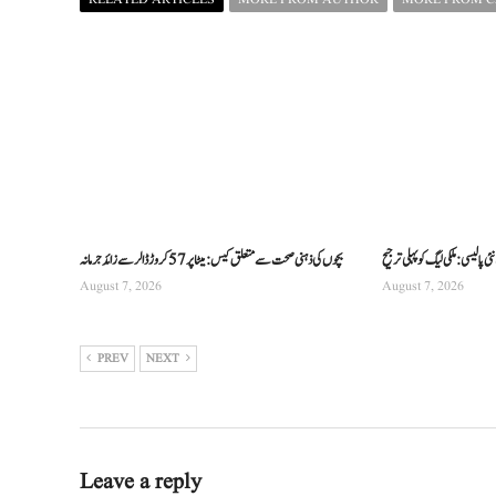
 پالیسی: ملکی لیگ کو پہلی ترجیح
بچوں کی ذہنی صحت سے متعلق کیس: میٹا پر 57 کروڑ ڈالر سے زائد جرمانہ
August 7, 2026
August 7, 2026
PREV
NEXT
Leave a reply