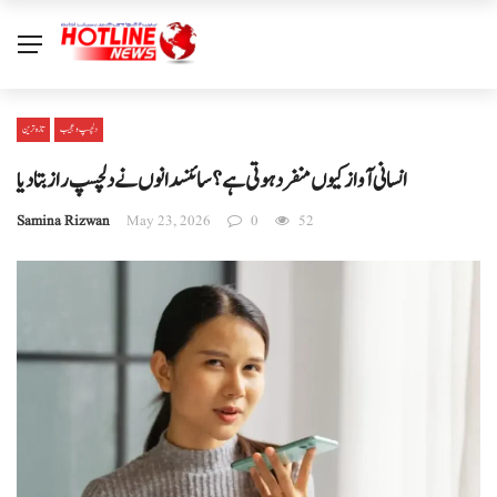
دلچسپ و عجیب
تازہ ترین
انسانی آواز کیوں منفرد ہوتی ہے؟ سائنسدانوں نے دلچسپ راز بتا دیا
Samina Rizwan
May 23, 2026
0
52