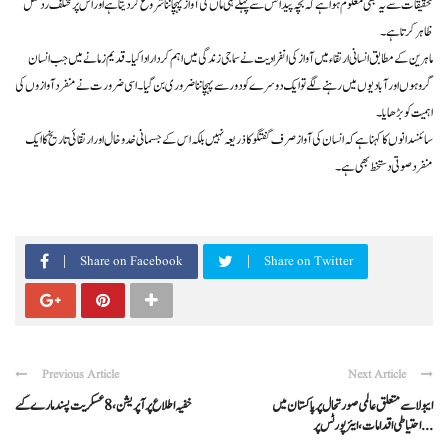
تحقیقات سے یہ بھی معلوم ہوا ہے کہ بچہ پیدائش سے پہلے ہی ماں کی آواز پہچاننا شروع کر دیتا ہے اور اس پر مختلف ردعمل
ظاہر کرتا ہے۔
ماہرین کے مطابق انسانی ارتقاء میں آواز کی انفرادیت نے سماجی زندگی میں اہم کردار ادا کیا۔ قدیم زمانے میں جب انسان
گروہوں اور آبادیوں میں رہنے لگے تو ایک دوسرے کو دور سے پہچاننا ضروری بن گیا۔ اسی ضرورت نے منفرد آوازوں کی
اہمیت کو بڑھایا۔
سائنسدانوں کا کہنا ہے کہ انسان کی آواز صرف گفتگو کا ذریعہ نہیں بلکہ اس کے جسمانی خدوخال اور ارتقائی تاریخ کا ایک
منفرد صوتی دستخط بھی ہے۔
Share on Facebook
Share on Twitter
Previous Article
Next Article
ایبولا سے متعلق عالمی صورتحال پر پاکستان میں
خفیہ اطلاع پر آپریشن، 8 عسکریت پسند مارے گئے
احتیاطی اقدامات، ایئرپورٹس پر ...