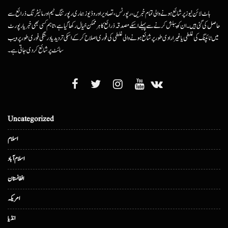
ہاٹ لائن نیوز پر شائع ہونے والی تمام خبریں، رپورٹس، تصاویر اور وڈیوز ہماری رپورٹنگ ٹیم اور مانیٹرنگ ذرائع سے
حاصل کی گئی ہیں۔ ان کو پبلش کرنے سے پہلے اسکے مصدقہ ذرائع کا ہرممکن خیال رکھا گیا ہے، تاہم کسی بھی خبر یا رپورٹ
میں ٹائپنگ کی غلطی یا غیرارادی طور پر شائع ہونے والی غلطی کی فوری اصلاح کرکے اسکی تردید یا درستگی فوری طور پر ویب
سائٹ پر شائع کردی جاتی ہے۔
Uncategorized
اسلام
اسلام آباد
افغانستان
امریکہ
انڈیا