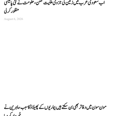
اب سعودی عرب میں زمین کی جزوی ملکیت ممکن، حکومت نے نئی پالیسی
منظور کرلی
August 6, 2026
مون سون میں دفاتر بھی بن سکتے ہیں بیماریوں کے پھیلاؤ کا سبب، ماہرین نے