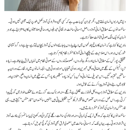
دنیا میں اربوں انسان بستے ہیں، مگر حیران کن بات یہ ہے کہ کسی بھی دو افراد کی آواز مکمل طور پر ایک جیسی نہیں ہوتی۔
سائنسدانوں کے مطابق انسانی آواز دراصل جسمانی ساخت، ارتقائی تبدیلیوں اور دماغی صلاحیتوں کا ایسا امتزاج ہے جو ہر
انسان کو ایک الگ صوتی شناخت عطا کرتا ہے۔
ماہرین کا کہنا ہے کہ انسان کا دماغ چند لمحوں میں اپنے پیاروں یا جاننے والوں کی آواز پہچان لیتا ہے، چاہے اردگرد کتنا ہی
شور کیوں نہ ہو۔ اس صلاحیت کے پیچھے انسانی آواز کا منفرد نظام کام کرتا ہے۔
تحقیقی رپورٹس کے مطابق انسان اور دیگر جانوروں، خصوصاً بندروں، کے صوتی نظام میں نمایاں فرق پایا جاتا ہے۔ زیادہ
تر پرائمیٹس کے گلے میں اضافی ووکل ممبرین اور ہوا کی تھیلیاں موجود ہوتی ہیں، جبکہ انسانوں میں ارتقاء کے دوران یہ
ساختیں ختم ہوگئیں۔ اس تبدیلی نے انسانی وائس باکس کو زیادہ مستحکم بنا دیا، جس کے نتیجے میں انسان واضح، متوازن اور
قابو میں رہنے والی آواز پیدا کرنے کے قابل ہوا۔
ماہرین کے مطابق آواز جب ووکل فولڈز سے نکلتی ہے تو گلے، منہ اور ناک سے گزرتے ہوئے مختلف انداز میں گونج پیدا
کرتی ہے۔ اس عمل کے دوران مخصوص طاقتور فریکوئنسیز تشکیل پاتی ہیں جنہیں سائنسدان “فارمنٹس” کہتے ہیں۔ یہی
فارمنٹس ہر انسان کی آواز کو منفرد بناتے ہیں۔
سائنسدانوں کا کہنا ہے کہ ووکل ٹریک کی لمبائی، منہ اور تالو کی ساخت، گلے کی گہرائی اور کھوپڑی یا سائنَسز کی بناوٹ آواز
پر اثر انداز ہوتی ہے۔ یہاں تک کہ جسمانی ساخت میں معمولی فرق بھی آواز کی گونج تبدیل کر دیتا ہے۔