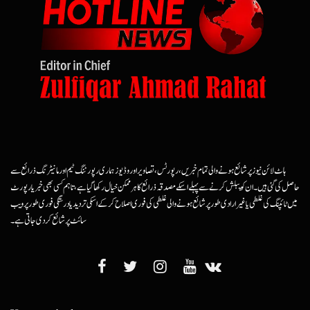
ہاٹ لائن نیوز پر شائع ہونے والی تمام خبریں، رپورٹس، تصاویر اور وڈیوز ہماری رپورٹنگ ٹیم اور مانیٹرنگ ذرائع سے
حاصل کی گئی ہیں۔ ان کو پبلش کرنے سے پہلے اسکے مصدقہ ذرائع کا ہرممکن خیال رکھا گیا ہے، تاہم کسی بھی خبر یا رپورٹ
میں ٹائپنگ کی غلطی یا غیرارادی طور پر شائع ہونے والی غلطی کی فوری اصلاح کرکے اسکی تردید یا درستگی فوری طور پر ویب
سائٹ پر شائع کردی جاتی ہے۔