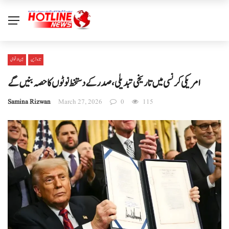
تازہ ترین
بین الا قوامی
امریکی کرنسی میں تاریخی تبدیلی، صدر کے دستخط نوٹوں کا حصہ بنیں گے
Samina Rizwan
March 27, 2026
0
115