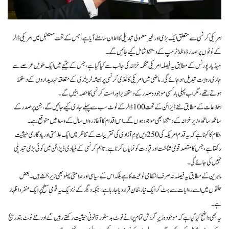
امریکی کرنسی سے متعلق ایک بڑی اور غیر معمولی تبدیلی کا اعلان سامنے آیا ہے، جس کے تحت مستقبل میں امریکی ڈالر
کے نوٹوں پر صدر ڈونلڈ ٹرمپ کے دستخط شامل کیے جائیں گے۔
میڈیا رپورٹس کے مطابق یہ فیصلہ امریکی محکمہ خزانہ کی جانب سے کیا گیا ہے، جس کے نتیجے میں ایک طویل عرصے سے
جاری روایت تبدیل ہو جائے گی۔ ماضی میں امریکی کاغذی کرنسی پر ہمیشہ ٹریژری کے متعلقہ عہدیداروں کے دستخط
ہوتے تھے، مگر اب پہلی بار کسی موجودہ صدر کے دستخط براہِ راست کرنسی کا حصہ بنیں گے۔
اطلاعات کے مطابق نئے ڈیزائن کے تحت 100 ڈالر کے نوٹ سب سے پہلے جاری کیے جائیں گے، جن پر صدر کے
ساتھ ساتھ وزیر خزانہ کے دستخط بھی موجود ہوں گے۔ اس اقدام کا آغاز رواں سال کے وسط میں متوقع ہے۔
حکام کا کہنا ہے کہ یہ قدم امریکہ کی 250 ویں یومِ آزادی کی تقریبات کے تناظر میں ایک علامتی اور یادگاری حیثیت
رکھتا ہے، جس کا مقصد قومی شناخت اور قیادت کو نمایاں کرنا ہے۔ تاہم کرنسی کے بنیادی ڈیزائن میں کوئی بڑی تبدیلی
نہیں کی جائے گی۔
ماہرین کے مطابق یہ فیصلہ نہ صرف انتظامی نوعیت کا ہے بلکہ اس کے سیاسی اور علامتی پہلو بھی زیر بحث ہیں۔ بعض
حلقوں میں اسے روایات سے ہٹ کر ایک نیا رجحان قرار دیا جا رہا ہے، جبکہ دیگر کے نزدیک یہ قومی سطح پر ایک منفرد اظہار
ہے۔
یہ بھی واضح کیا گیا ہے کہ موجودہ زیرِ گردش تمام پرانے نوٹ بدستور قانونی حیثیت رکھتے رہیں گے اور نئے نوٹ بتدریج