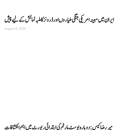
ایران میں مبینہ امریکی جنگی طیاروں اور ڈرونز کا ملبہ نمائش کے لیے پیش
August 8, 2026
میر رضا کیس: دوبارہ پوسٹ مارٹم کی ابتدائی رپورٹ میں اہم انکشافات