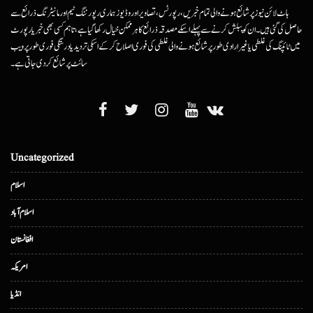
ہاٹ لائن نیوز پر شائع ہونے والی تمام خبریں، رپورٹس، تصاویر اور وڈیوز ہماری رپورٹنگ ٹیم اور مانیٹرنگ ذرائع سے
حاصل کی گئی ہیں۔ ان کو پبلش کرنے سے پہلے اسکے مصدقہ ذرائع کا ہرممکن خیال رکھا گیا ہے، تاہم کسی بھی خبر یا رپورٹ
میں ٹائپنگ کی غلطی یا غیرارادی طور پر شائع ہونے والی غلطی کی فوری اصلاح کرکے اسکی تردید یا درستگی فوری طور پر ویب
سائٹ پر شائع کردی جاتی ہے۔
Uncategorized
اسلام
اسلام آباد
افغانستان
امریکہ
انڈیا