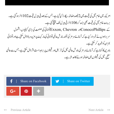
امریکہ میں خام تیل کی قیمت میں 2 فیصد اضافہ ریکارڈ کیا گیا ہے، جس کے بعد فی بیرل قیمت 102 ڈالر ہوگئی ہے۔
برینٹ خام تیل کی قیمت بھی بڑھ کر 106 ڈالر فی بیرل تک پہنچ گئی ہے۔
توانائی کی صنعت کی بڑی کمپنیوں، بشمول Exxon, Chevron اور ConocoPhillips کے
سربراہوں نے خبردار کیا ہے کہ آبنائے ہرمز کی ممکنہ بندش عالمی توانائی کی مارکیٹ پر مزید دباؤ ڈال سکتی ہے اور توانائی
بحران کو شدید کر سکتی ہے۔
ماہرین کا کہنا ہے کہ آبنائے ہرمز کی بندش عالمی تیل کی ترسیل اور قیمتوں پر براہِ راست اثر ڈال سکتی ہے، جس سے عالمی
سطح پر تیل کی قیمتوں میں اضافہ ہونے کا خدشہ ہے۔
Share on Facebook
Share on Twitter
Previous Article
Next Article