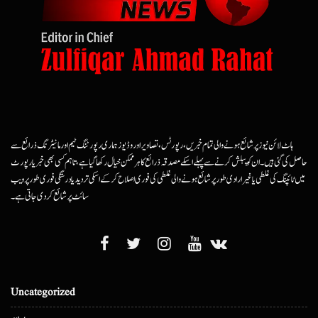
ہاٹ لائن نیوز پر شائع ہونے والی تمام خبریں، رپورٹس، تصاویر اور وڈیوز ہماری رپورٹنگ ٹیم اور مانیٹرنگ ذرائع سے
حاصل کی گئی ہیں۔ ان کو پبلش کرنے سے پہلے اسکے مصدقہ ذرائع کا ہرممکن خیال رکھا گیا ہے، تاہم کسی بھی خبر یا رپورٹ
میں ٹائپنگ کی غلطی یا غیرارادی طور پر شائع ہونے والی غلطی کی فوری اصلاح کرکے اسکی تردید یا درستگی فوری طور پر ویب
سائٹ پر شائع کردی جاتی ہے۔
Uncategorized