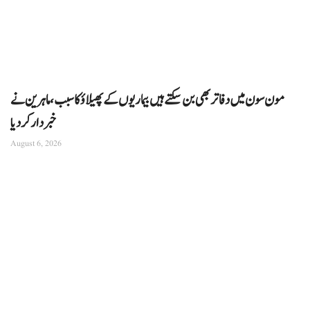
مون سون میں دفاتر بھی بن سکتے ہیں بیماریوں کے پھیلاؤ کا سبب، ماہرین نے
خبردار کر دیا
August 6, 2026