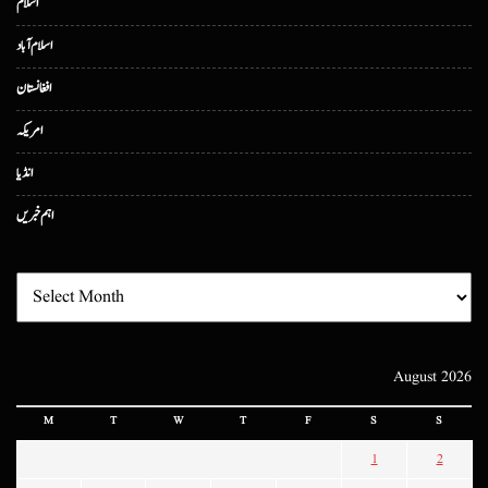
اسلام
اسلام آباد
افغانستان
امریکہ
انڈیا
اہم خبریں
August 2026
M
T
W
T
F
S
S
1
2