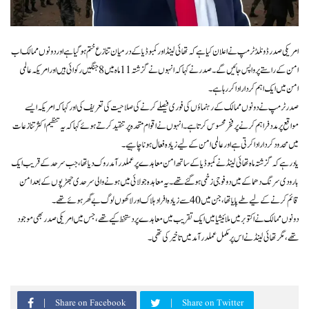
امریکی صدر ڈونلڈ ٹرمپ نے اعلان کیا ہے کہ تھائی لینڈ اور کمبوڈیا کے درمیان تنازع ختم ہو گیا ہے اور دونوں ممالک اب
امن کے راستے پر واپس جائیں گے۔ صدر نے کہا کہ انہوں نے گزشتہ 11 ماہ میں 8 جنگیں رکوائی ہیں اور امریکہ عالمی
امن میں ایک اہم کردار ادا کر رہا ہے۔
صدر ٹرمپ نے دونوں ممالک کے رہنماؤں کی فوری فیصلے کرنے کی صلاحیت کی تعریف کی اور کہا کہ امریکہ ایسے
مواقع پر مدد فراہم کرنے پر فخر محسوس کرتا ہے۔ انہوں نے اقوام متحدہ پر تنقید کرتے ہوئے کہا کہ یہ تنظیم اکثر تنازعات
میں محدود کردار ادا کرتی ہے اور عالمی امن کے لیے زیادہ فعال ہونا چاہیے۔
یاد رہے کہ گزشتہ ماہ تھائی لینڈ نے کمبوڈیا کے ساتھ امن معاہدے پر عملدرآمد روک دیا تھا، جب سرحد کے قریب ایک
بارودی سرنگ دھماکے میں دو فوجی زخمی ہو گئے تھے۔ یہ معاہدہ جولائی میں ہونے والی سرحدی جھڑپوں کے بعد امن
قائم کرنے کے لیے طے پایا تھا، جن میں 40 سے زیادہ افراد ہلاک اور لاکھوں لوگ بے گھر ہوئے تھے۔
دونوں ممالک نے اکتوبر میں ملائیشیا میں ایک تقریب میں معاہدے پر دستخط کیے تھے، جس میں امریکی صدر بھی موجود
تھے، مگر تھائی لینڈ نے اس پر مکمل عملدرآمد میں تاخیر کی تھی۔
Share on Facebook
Share on Twitter