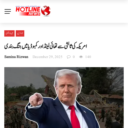
تازہ ترین
بین الا قوامی
امریکہ کی ثالثی سے تھائی لینڈ اور کمبوڈیا میں جنگ بندی
Samina Rizwan
December 29, 2025
0
140