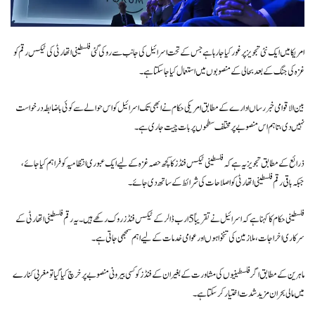
امریکا میں ایک نئی تجویز پر غور کیا جا رہا ہے جس کے تحت اسرائیل کی جانب سے روکی گئی فلسطینی اتھارٹی کی ٹیکس رقم کو
غزہ کی جنگ کے بعد بحالی کے منصوبوں میں استعمال کیا جا سکتا ہے۔
بین الاقوامی خبر رساں ادارے کے مطابق امریکی حکام نے ابھی تک اسرائیل کو اس حوالے سے کوئی باضابطہ درخواست
نہیں دی، تاہم اس منصوبے پر مختلف سطحوں پر بات چیت جاری ہے۔
ذرائع کے مطابق تجویز یہ ہے کہ فلسطینی ٹیکس فنڈز کا کچھ حصہ غزہ کے لیے ایک عبوری انتظامیہ کو فراہم کیا جائے،
جبکہ باقی رقم فلسطینی اتھارٹی کو اصلاحات کی شرائط کے ساتھ دی جائے۔
فلسطینی حکام کا کہنا ہے کہ اسرائیل نے تقریباً 5 ارب ڈالر کے ٹیکس فنڈز روک رکھے ہیں۔ یہ رقم فلسطینی اتھارٹی کے
سرکاری اخراجات، ملازمین کی تنخواہوں اور عوامی خدمات کے لیے اہم سمجھی جاتی ہے۔
ماہرین کے مطابق اگر فلسطینیوں کی مشاورت کے بغیر ان کے فنڈز کو کسی بیرونی منصوبے پر خرچ کیا گیا تو مغربی کنارے
میں مالی بحران مزید شدت اختیار کر سکتا ہے۔