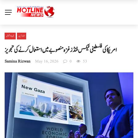
تازہ ترین
بین الا قوامی
امریکا کی فلسطینی ٹیکس فنڈز غزہ منصوبے میں استعمال کرنے کی تجویز
Samina Rizwan
May 16, 2026
0
53