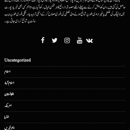
ہاٹ لائن نیوز پر شائع ہونے والی تمام خبریں، رپورٹس، تصاویر اور وڈیوز ہماری رپورٹنگ ٹیم اور مانیٹرنگ ذرائع سے
حاصل کی گئی ہیں۔ ان کو پبلش کرنے سے پہلے اسکے مصدقہ ذرائع کا ہرممکن خیال رکھا گیا ہے، تاہم کسی بھی خبر یا رپورٹ
میں ٹائپنگ کی غلطی یا غیرارادی طور پر شائع ہونے والی غلطی کی فوری اصلاح کرکے اسکی تردید یا درستگی فوری طور پر ویب
سائٹ پر شائع کردی جاتی ہے۔
Uncategorized
اسلام
اسلام آباد
افغانستان
امریکہ
انڈیا
اہم خبریں