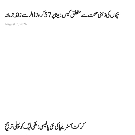
بچوں کی ذہنی صحت سے متعلق کیس: میٹا پر 57 کروڑ ڈالر سے زائد جرمانہ
August 7, 2026
کرکٹ آسٹریلیا کی نئی پالیسی: ملکی لیگ کو پہلی ترجیح