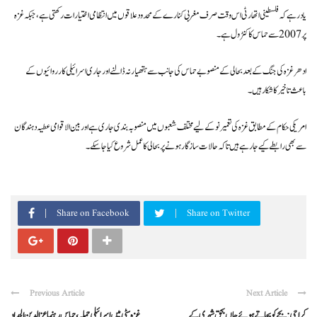
یاد رہے کہ فلسطینی اتھارٹی اس وقت صرف مغربی کنارے کے محدود علاقوں میں انتظامی اختیارات رکھتی ہے، جبکہ غزہ
پر 2007 سے حماس کا کنٹرول ہے۔
ادھر غزہ کی جنگ کے بعد بحالی کے منصوبے حماس کی جانب سے ہتھیار نہ ڈالنے اور جاری اسرائیلی کارروائیوں کے
باعث تاخیر کا شکار ہیں۔
امریکی حکام کے مطابق غزہ کی تعمیر نو کے لیے مختلف شعبوں میں منصوبہ بندی جاری ہے اور بین الاقوامی عطیہ دہندگان
سے بھی رابطے کیے جا رہے ہیں تاکہ حالات سازگار ہونے پر بحالی کا عمل شروع کیا جا سکے۔
Share on Facebook
Share on Twitter
Previous Article
Next Article
کراچی: بچے کو بچاتے ہوئے جاں بحق شہری کے
غزہ سٹی میں اسرائیلی حملہ، حماس رہنما عزالدین الحداد