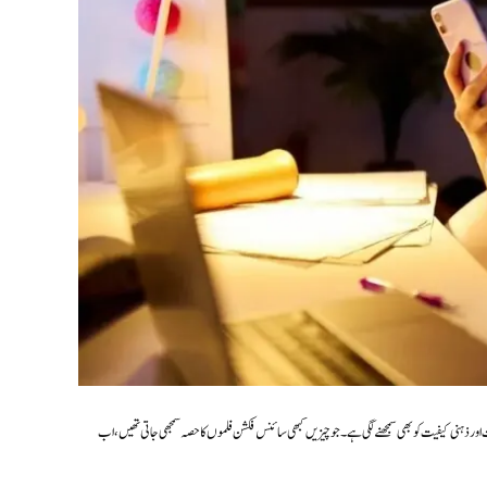
اور ذہنی کیفیت کو بھی سمجھنے لگی ہے۔ جو چیزیں کبھی سائنس فکشن فلموں کا حصہ سمجھی جاتی تھیں، اب