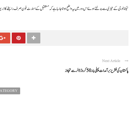
ٹیکنالوجی کے تیزی سے بدلتے ہوئے اس دور میں یہ واضح ہوتا جا رہا ہے کہ مستقبل کے اسمارٹ فون صرف رابطے کا ذریعہ 
Next Article
پاکستان کی فشریز برآمدات پہلی بار 50 کروڑ ڈالر سے تجاوز
CATEGORY