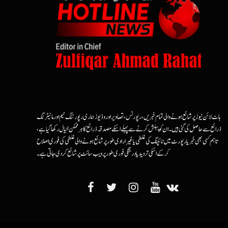
ہاٹ لائن نیوز پر شائع ہونے والی تمام خبریں، رپورٹس، تصاویر اور وڈیوز ہماری رپورٹنگ ٹیم اور مانیٹرنگ
ذرائع سے حاصل کی گئی ہیں۔ ان کو پبلش کرنے سے پہلے اسکے مصدقہ ذرائع کا ہرممکن خیال رکھا گیا ہے،
تاہم کسی بھی خبر یا رپورٹ میں ٹائپنگ کی غلطی یا غیرارادی طور پر شائع ہونے والی غلطی کی فوری اصلاح
کرکے اسکی تردید یا درستگی فوری طور پر ویب سائٹ پر شائع کردی جاتی ہے۔