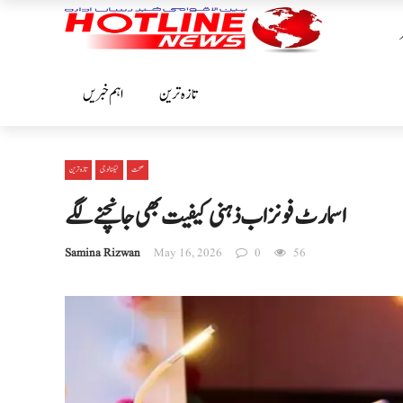
تازہ ترین
اہم خبریں
صحت
ٹیکنالوجی
تازہ ترین
اسمارٹ فونز اب ذہنی کیفیت بھی جانچنے لگے
Samina Rizwan
May 16, 2026
0
56