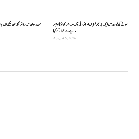
سونے کی قیمت میں ایک بار پھر نمایاں اضافہ، فی تولہ سونا 4 لاکھ 49 ہزار
مون سون میں دفاتر بھی بن سکتے ہیں بیما
روپے سے تجاوز کرگیا
August 6, 2026