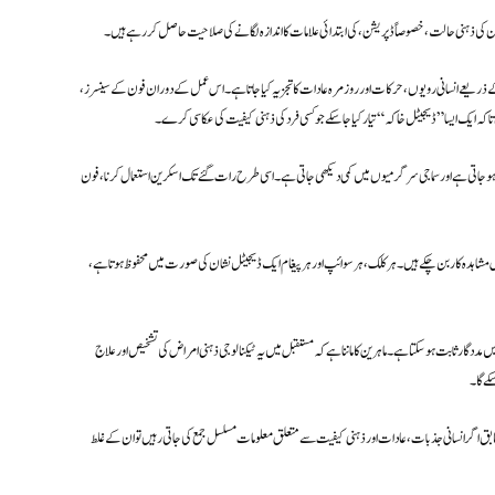
کی ذہنی حالت، خصوصاً ڈپریشن، کی ابتدائی علامات کا اندازہ لگانے کی صلاحیت حاصل کر رہے ہیں۔
 ذریعے انسانی رویوں، حرکات اور روزمرہ عادات کا تجزیہ کیا جاتا ہے۔ اس عمل کے دوران فون کے سینسرز،
اکہ ایک ایسا ”ڈیجیٹل خاکہ“ تیار کیا جا سکے جو کسی فرد کی ذہنی کیفیت کی عکاسی کرے۔
حدود ہو جاتی ہے اور سماجی سرگرمیوں میں کمی دیکھی جاتی ہے۔ اسی طرح رات گئے تک اسکرین استعمال کرنا، فون
مشاہدہ کار بن چکے ہیں۔ ہر کلک، ہر سوائپ اور ہر پیغام ایک ڈیجیٹل نشان کی صورت میں محفوظ ہوتا ہے،
ددگار ثابت ہو سکتا ہے۔ ماہرین کا ماننا ہے کہ مستقبل میں یہ ٹیکنالوجی ذہنی امراض کی تشخیص اور علاج
کے گا۔
بق اگر انسانی جذبات، عادات اور ذہنی کیفیت سے متعلق معلومات مسلسل جمع کی جاتی رہیں تو ان کے غلط