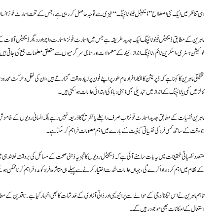
اسی تناظر میں ایک نئی اصطلاح ”ڈیجیٹل فینوٹائپنگ“ تیزی سے توجہ حاصل کر رہی ہے، جس کے تحت اسمارٹ فونز انسان 
ماہرین کے مطابق ڈیجیٹل فینوٹائپنگ ایک جدید طریقہ ہے جس میں اسمارٹ فونز، اسمارٹ واچز اور دیگر ڈیجیٹل آلات کے
لوکیشن ہسٹری، اسکرین ٹائم، ٹائپنگ انداز، نیند کے معمولات اور سماجی سرگرمیوں سے متعلق معلومات جمع کی جاتی ہیں ت
تحقیقی ماہرین کا کہنا ہے کہ ڈپریشن کا شکار افراد عام طور پر اپنے فون پر زیادہ وقت گزارتے ہیں، ان کی نقل و حرکت م
کالز میں کمی یا ٹائپنگ کے انداز میں تبدیلی بھی ذہنی دباؤ کی ابتدائی علامات ہو سکتی ہیں۔
ماہرین نفسیات کے مطابق جدید اسمارٹ فونز اب صرف رابطے یا تفریح کا ذریعہ نہیں رہے بلکہ انسانی رویوں کے خاموش 
جو وقت کے ساتھ کسی فرد کی نفسیاتی کیفیت کے بارے میں اہم معلومات فراہم کر سکتا ہے۔
متعدد نفسیاتی تحقیقات میں یہ بات سامنے آئی ہے کہ ڈیجیٹل رویوں کا تجزیہ ذہنی صحت کے مسائل کی بروقت نشاندہی میں م
کے نظام میں اہم کردار ادا کرے گی، جہاں علامات شدت اختیار کرنے سے پہلے ہی متاثرہ افراد کو مدد فراہم کرنا ممکن ہو س
تاہم ماہرین نے اس ٹیکنالوجی کے حوالے سے پرائیویسی اور ذاتی آزادی کے خدشات کا بھی اظہار کیا ہے۔ ناقدین کے مطا
استعمال کے امکانات بھی موجود رہیں گے۔