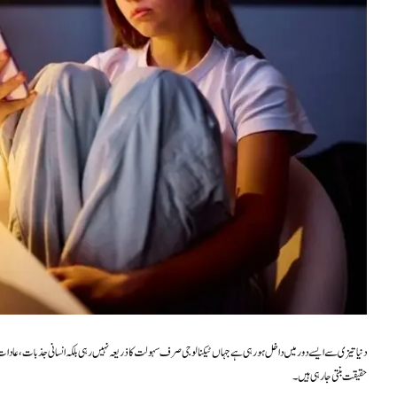
دنیا تیزی سے ایسے دور میں داخل ہو رہی ہے جہاں ٹیکنالوجی صرف سہولت کا ذریعہ نہیں رہی بلکہ انسانی جذبات، عادات 
حقیقت بنتی جا رہی ہیں۔