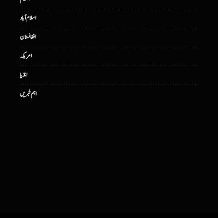
اسلام آباد
افغانستان
امریکہ
انڈیا
اہم خبریں