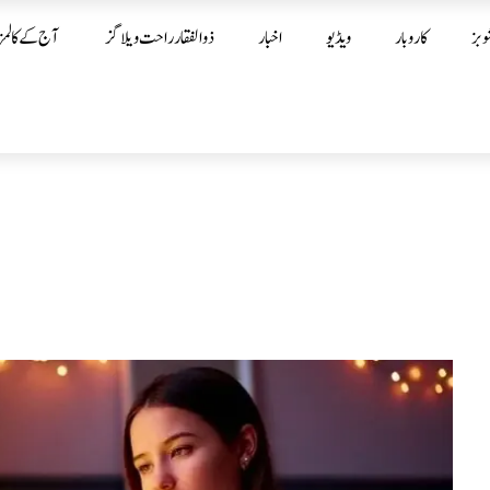
وبز
کاروبار
ویڈیو
اخبار
ذوالفقار راحت ویلاگز
آج کے کالمز